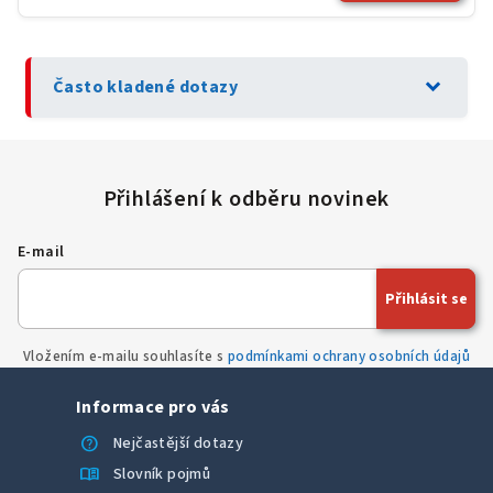
expand_more
Často kladené dotazy
E-mail
Přihlásit se
Vložením e-mailu souhlasíte s
podmínkami ochrany osobních údajů
Informace pro vás
help
Nejčastější dotazy
menu_book
Slovník pojmů