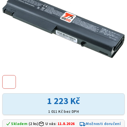
hvězdiček.
1 223 Kč
1 011 Kč bez DPH
Skladem
(2 ks)
U vás:
11.8.2026
Možnosti doručení