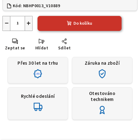
Kód:
NBHP0013_V10889
−
+
Do košíku
Zeptat se
Hlídat
Sdílet
Přes 30 let na trhu
Záruka na zboží
1991
Otestováno
Rychlé odeslání
technikem