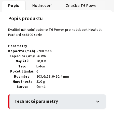
Popis
Hodnocení
Značka
T6 Power
Popis produktu
Kvalitní náhradní baterie T6 Power pro notebook Hewlett
Packard nx6100 serie
Parametry
Kapacita (mAh):
5200 mAh
Kapacita (Wh):
56 Wh
Napětí:
10,8 V
Typ:
Li-Ion
Počet článků:
6
Rozměry:
203,6x53,6x20,4 mm
Hmotnost:
310 g
Barva:
černá
Technické parametry
expand_more