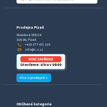
Prodejna Plzeň
Skladová 559/24
326 00, Plzeň
call
+420 377 471 319
mail
info@c-c.cz
NYNÍ ZAVŘENO
Otevřeme: zítra v 08:00
Více o prodejně →
Oblíbené kategorie