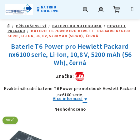
NA TRHU
military_tech
OD R. 1991
Nákupní
Hledat
Přihlášení
Přejít
/
PŘÍSLUŠENSTVÍ
/
BATERIE DO NOTEBOOKU
/
HEWLETT
na
DOMŮ
PACKARD
/
BATERIE T6 POWER PRO HEWLETT PACKARD NX6100
obsah
košík
SERIE, LI-ION, 10,8 V, 5200 MAH (56 WH), ČERNÁ
Baterie T6 Power pro Hewlett Packard
nx6100 serie, Li-Ion, 10,8 V, 5200 mAh (56
Wh), černá
Značka:
Kvalitní náhradní baterie T6 Power pro notebook Hewlett Packard
nx6100 serie
Více informací
Neohodnoceno
Průměrné
hodnocení
produktu
NOVÉ
je
0,0
z
5