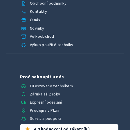
description
Obchodní podmínky
call
Kontakty
storefront
O nás
newspaper
Novinky
inventory_2
Velkoobchod
recycling
Výkup použité techniky
Proč nakoupit u nás
verified
Otestováno technikem
shield
Záruka až 2 roky
local_shipping
Expresní odeslání
location_on
Prodejna v Plzni
support_agent
Servis a podpora
star
4,9 hodnocení od zákazníků