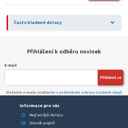
expand_more
Často kladené dotazy
E-mail
Přihlásit se
Vložením e-mailu souhlasíte s
podmínkami ochrany osobních údajů
Informace pro vás
help
Nejčastější dotazy
menu_book
Slovník pojmů