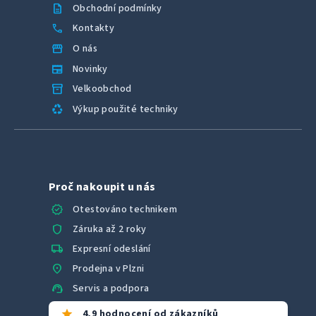
description
Obchodní podmínky
call
Kontakty
storefront
O nás
newspaper
Novinky
inventory_2
Velkoobchod
recycling
Výkup použité techniky
Proč nakoupit u nás
verified
Otestováno technikem
shield
Záruka až 2 roky
local_shipping
Expresní odeslání
location_on
Prodejna v Plzni
support_agent
Servis a podpora
star
4,9 hodnocení od zákazníků