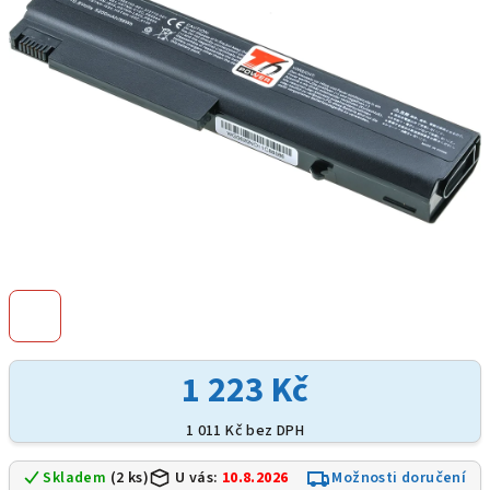
hvězdiček.
1 223 Kč
1 011 Kč bez DPH
Skladem
(2 ks)
U vás:
10.8.2026
Možnosti doručení