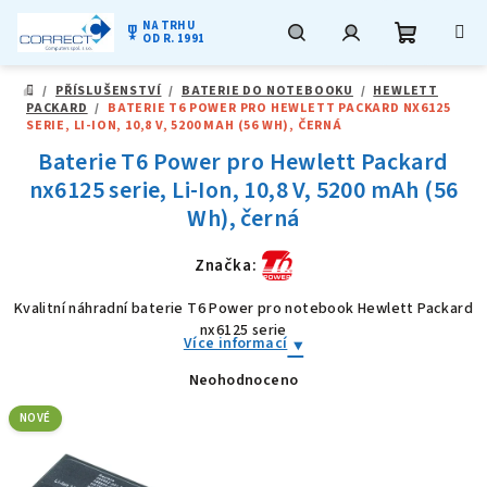
NA TRHU
military_tech
OD R. 1991
Nákupní
Hledat
Přihlášení
Přejít
/
PŘÍSLUŠENSTVÍ
/
BATERIE DO NOTEBOOKU
/
HEWLETT
na
DOMŮ
PACKARD
/
BATERIE T6 POWER PRO HEWLETT PACKARD NX6125
obsah
košík
SERIE, LI-ION, 10,8 V, 5200 MAH (56 WH), ČERNÁ
Baterie T6 Power pro Hewlett Packard
nx6125 serie, Li-Ion, 10,8 V, 5200 mAh (56
Wh), černá
Značka:
Kvalitní náhradní baterie T6 Power pro notebook Hewlett Packard
nx6125 serie
Více informací
Neohodnoceno
Průměrné
hodnocení
produktu
NOVÉ
je
0,0
z
5