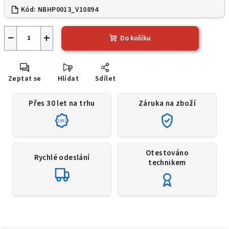
Kód:
NBHP0013_V10894
−
+
Do košíku
Zeptat se
Hlídat
Sdílet
Přes 30 let na trhu
Záruka na zboží
1991
Otestováno
Rychlé odeslání
technikem