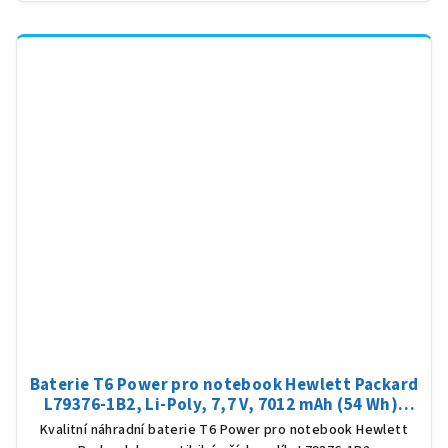
Baterie T6 Power pro notebook Hewlett Packard
L79376-1B2, Li-Poly, 7,7 V, 7012 mAh (54 Wh),
černá
Kvalitní náhradní baterie T6 Power pro notebook Hewlett