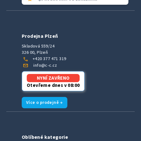
Prodejna Plzeň
Skladová 559/24
326 00, Plzeň
call
+420 377 471 319
mail
info@c-c.cz
NYNÍ ZAVŘENO
Otevřeme dnes v 08:00
Více o prodejně →
Oblíbené kategorie