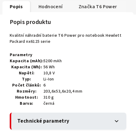
Popis
Hodnocení
Značka
T6 Power
Popis produktu
Kvalitní náhradní baterie T6 Power pro notebook Hewlett
Packard nx6125 serie
Parametry
Kapacita (mAh):
5200 mAh
Kapacita (Wh):
56 Wh
Napětí:
10,8 V
Typ:
Li-Ion
Počet článků:
6
Rozměry:
203,6x53,6x20,4 mm
Hmotnost:
310 g
Barva:
černá
Technické parametry
expand_more