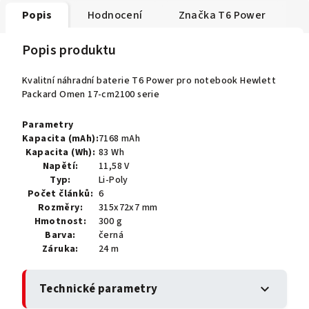
Popis
Hodnocení
Značka
T6 Power
Popis produktu
Kvalitní náhradní baterie T6 Power pro notebook Hewlett
Packard Omen 17-cm2100 serie
Parametry
Kapacita (mAh):
7168 mAh
Kapacita (Wh):
83 Wh
Napětí:
11,58 V
Typ:
Li-Poly
Počet článků:
6
Rozměry:
315x72x7 mm
Hmotnost:
300 g
Barva:
černá
Záruka:
24 m
Technické parametry
expand_more