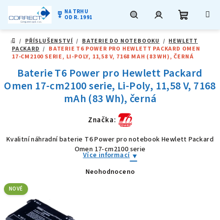
NA TRHU
military_tech
OD R. 1991
Nákupní
Hledat
Přihlášení
Přejít
/
PŘÍSLUŠENSTVÍ
/
BATERIE DO NOTEBOOKU
/
HEWLETT
na
DOMŮ
PACKARD
/
BATERIE T6 POWER PRO HEWLETT PACKARD OMEN
obsah
košík
17-CM2100 SERIE, LI-POLY, 11,58 V, 7168 MAH (83 WH), ČERNÁ
Baterie T6 Power pro Hewlett Packard
Omen 17-cm2100 serie, Li-Poly, 11,58 V, 7168
mAh (83 Wh), černá
Značka:
Kvalitní náhradní baterie T6 Power pro notebook Hewlett Packard
Omen 17-cm2100 serie
Více informací
Neohodnoceno
Průměrné
hodnocení
produktu
NOVÉ
je
0,0
z
5