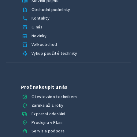
menu_book
Slovník pojmů
description
Obchodní podmínky
call
Kontakty
storefront
O nás
newspaper
Novinky
inventory_2
Velkoobchod
recycling
Výkup použité techniky
Proč nakoupit u nás
verified
Otestováno technikem
shield
Záruka až 2 roky
local_shipping
Expresní odeslání
location_on
Prodejna v Plzni
support_agent
Servis a podpora