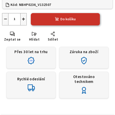
Kód:
NBHP0236_V132507
−
+
Do košíku
Zeptat se
Hlídat
Sdílet
Přes 30 let na trhu
Záruka na zboží
1991
Otestováno
Rychlé odeslání
technikem