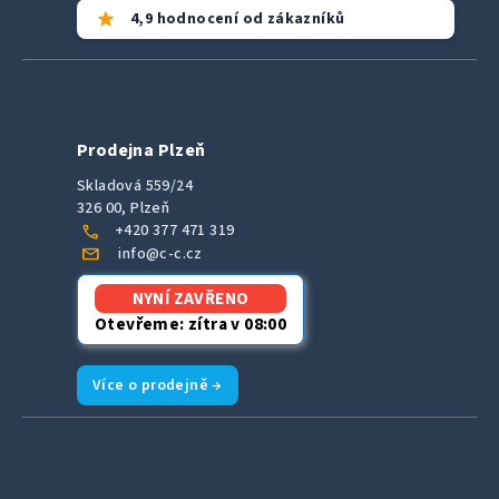
star
4,9 hodnocení od zákazníků
Prodejna Plzeň
Skladová 559/24
326 00, Plzeň
call
+420 377 471 319
mail
info@c-c.cz
NYNÍ ZAVŘENO
Otevřeme: zítra v 08:00
Více o prodejně →