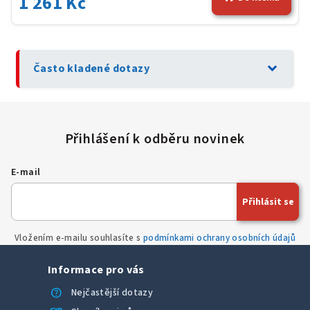
1 261 Kč
expand_more
Často kladené dotazy
E-mail
Přihlásit se
Vložením e-mailu souhlasíte s
podmínkami ochrany osobních údajů
Informace pro vás
help
Nejčastější dotazy