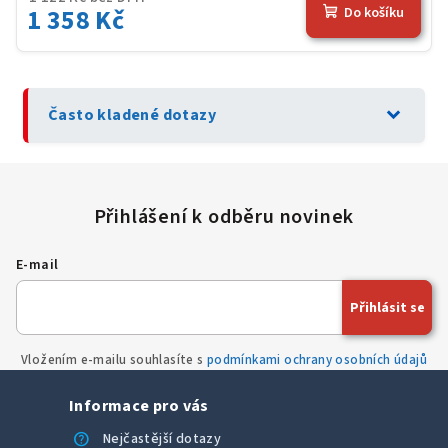
1 358 Kč
Do košíku
expand_more
Často kladené dotazy
E-mail
Přihlásit se
Vložením e-mailu souhlasíte s
podmínkami ochrany osobních údajů
Informace pro vás
help
Nejčastější dotazy