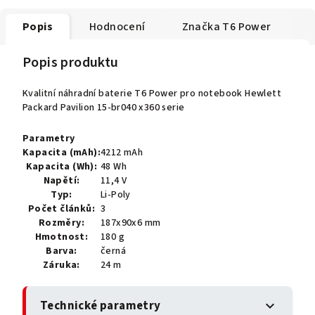
Popis
Hodnocení
Značka
T6 Power
Popis produktu
Kvalitní náhradní baterie T6 Power pro notebook Hewlett
Packard Pavilion 15-br040 x360 serie
Parametry
Kapacita (mAh):
4212 mAh
Kapacita (Wh):
48 Wh
Napětí:
11,4 V
Typ:
Li-Poly
Počet článků:
3
Rozměry:
187x90x6 mm
Hmotnost:
180 g
Barva:
černá
Záruka:
24 m
Technické parametry
expand_more