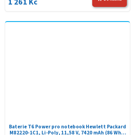
1 261 Kč
Baterie T6 Power pro notebook Hewlett Packard
M82220-1C1, Li-Poly, 11,58 V, 7420 mAh (86 Wh),