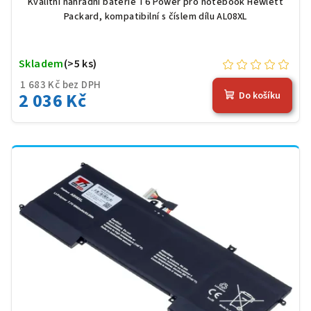
Kvalitní náhradní baterie T6 Power pro notebook Hewlett
Packard, kompatibilní s číslem dílu AL08XL
Skladem
(>5 ks)
1 683 Kč bez DPH
2 036 Kč
Do košíku