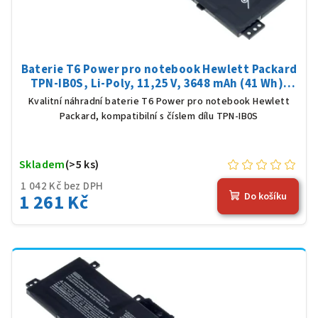
Baterie T6 Power pro notebook Hewlett Packard
TPN-IB0S, Li-Poly, 11,25 V, 3648 mAh (41 Wh),
černá
Kvalitní náhradní baterie T6 Power pro notebook Hewlett
Packard, kompatibilní s číslem dílu TPN-IB0S
Skladem
(>5 ks)
1 042 Kč bez DPH
1 261 Kč
Do košíku