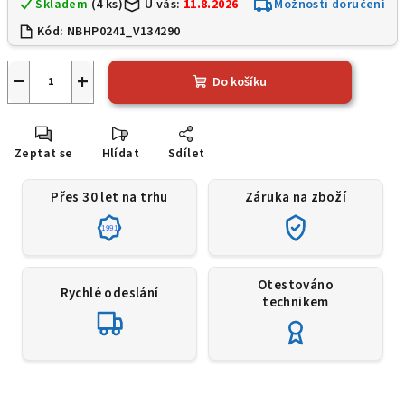
Skladem
(4 ks)
U vás:
11.8.2026
Možnosti doručení
Kód:
NBHP0241_V134290
−
+
Do košíku
Zeptat se
Hlídat
Sdílet
Přes 30 let na trhu
Záruka na zboží
1991
Otestováno
Rychlé odeslání
technikem