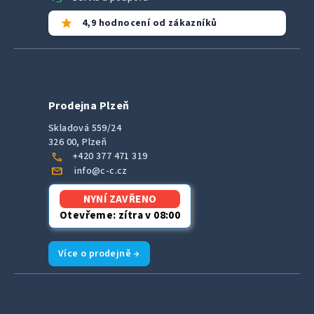
star
4,9 hodnocení od zákazníků
Prodejna Plzeň
Skladová 559/24
326 00, Plzeň
call
+420 377 471 319
mail
info@c-c.cz
NYNÍ ZAVŘENO
Otevřeme: zítra v 08:00
Více o prodejně →