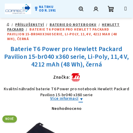
NA TRHU
military_tech
OD R. 1991
Nákupní
Hledat
Přihlášení
Přejít
/
PŘÍSLUŠENSTVÍ
/
BATERIE DO NOTEBOOKU
/
HEWLETT
na
DOMŮ
PACKARD
/
BATERIE T6 POWER PRO HEWLETT PACKARD
obsah
košík
PAVILION 15-BR040 X360 SERIE, LI-POLY, 11,4 V, 4212 MAH (48
WH), ČERNÁ
Baterie T6 Power pro Hewlett Packard
Pavilion 15-br040 x360 serie, Li-Poly, 11,4 V,
4212 mAh (48 Wh), černá
Značka:
Kvalitní náhradní baterie T6 Power pro notebook Hewlett Packard
Pavilion 15-br040 x360 serie
Více informací
Neohodnoceno
Průměrné
hodnocení
produktu
NOVÉ
je
0,0
z