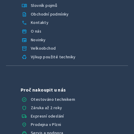
menu_book
Slovník pojmů
description
Obchodní podmínky
call
Kontakty
storefront
O nás
newspaper
Novinky
inventory_2
Velkoobchod
recycling
Výkup použité techniky
Proč nakoupit u nás
verified
Otestováno technikem
shield
Záruka až 2 roky
local_shipping
Expresní odeslání
location_on
Prodejna v Plzni
support_agent
Servis a podpora