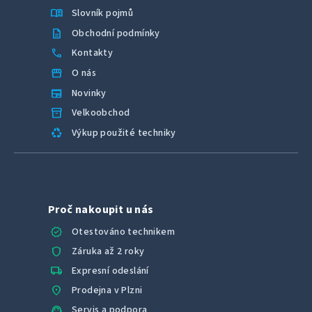
menu_book
Slovník pojmů
description
Obchodní podmínky
call
Kontakty
storefront
O nás
newspaper
Novinky
inventory_2
Velkoobchod
recycling
Výkup použité techniky
Proč nakoupit u nás
verified
Otestováno technikem
shield
Záruka až 2 roky
local_shipping
Expresní odeslání
location_on
Prodejna v Plzni
support_agent
Servis a podpora