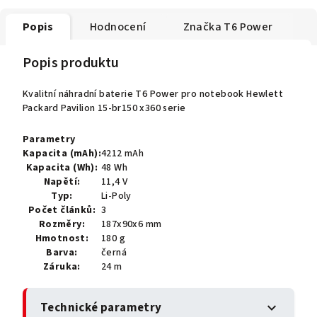
Popis
Hodnocení
Značka
T6 Power
Popis produktu
Kvalitní náhradní baterie T6 Power pro notebook Hewlett
Packard Pavilion 15-br150 x360 serie
Parametry
Kapacita (mAh):
4212 mAh
Kapacita (Wh):
48 Wh
Napětí:
11,4 V
Typ:
Li-Poly
Počet článků:
3
Rozměry:
187x90x6 mm
Hmotnost:
180 g
Barva:
černá
Záruka:
24 m
Technické parametry
expand_more