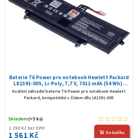
Baterie T6 Power pro notebook Hewlett Packard
L82391-005, Li-Poly, 7,7 V, 7012 mAh (54 Wh),
černá
Kvalitní náhradní baterie T6 Power pro notebook Hewlett
Packard, kompatibilní s číslem dílu L82391-005
Skladem
(>5 ks)
1 290 Kč bez DPH
1 561 Kč
Do košíku