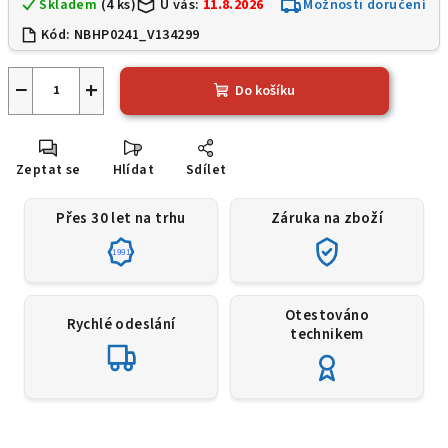
Skladem
(4 ks)
U vás:
11.8.2026
Možnosti doručení
Kód:
NBHP0241_V134299
−
+
Do košíku
Zeptat se
Hlídat
Sdílet
Přes 30 let na trhu
Záruka na zboží
1991
Otestováno
Rychlé odeslání
technikem