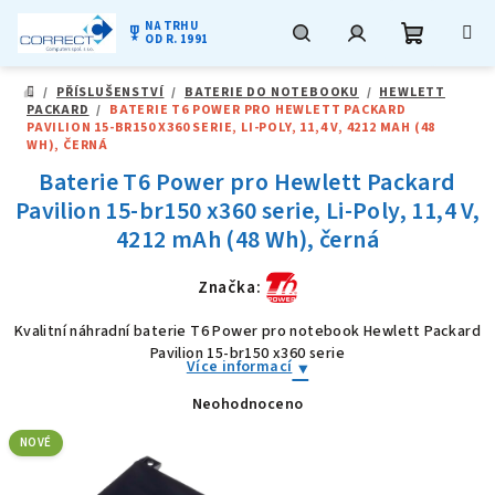
NA TRHU
military_tech
OD R. 1991
Nákupní
Hledat
Přihlášení
Přejít
/
PŘÍSLUŠENSTVÍ
/
BATERIE DO NOTEBOOKU
/
HEWLETT
na
DOMŮ
PACKARD
/
BATERIE T6 POWER PRO HEWLETT PACKARD
obsah
košík
PAVILION 15-BR150 X360 SERIE, LI-POLY, 11,4 V, 4212 MAH (48
WH), ČERNÁ
Baterie T6 Power pro Hewlett Packard
Pavilion 15-br150 x360 serie, Li-Poly, 11,4 V,
4212 mAh (48 Wh), černá
Značka:
Kvalitní náhradní baterie T6 Power pro notebook Hewlett Packard
Pavilion 15-br150 x360 serie
Více informací
Neohodnoceno
Průměrné
hodnocení
produktu
NOVÉ
je
0,0
z