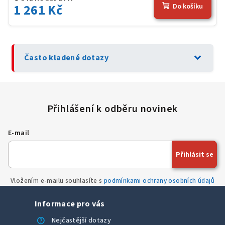
1 261 Kč
Do košíku
expand_more
Často kladené dotazy
E-mail
Přihlásit se
Vložením e-mailu souhlasíte s
podmínkami ochrany osobních údajů
Informace pro vás
help
Nejčastější dotazy