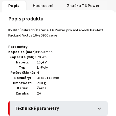
Popis
Hodnocení
Značka
T6 Power
Popis produktu
Kvalitní náhradní baterie T6 Power pro notebook Hewlett
Packard Victus 16-e0300 serie
Parametry
Kapacita (mAh):
4550 mAh
Kapacita (Wh):
70 Wh
Napětí:
15,4 V
Typ:
Li-Poly
Počet článků:
4
Rozměry:
318x71x8 mm
Hmotnost:
280 g
Barva:
černá
Záruka:
24 m
Technické parametry
expand_more