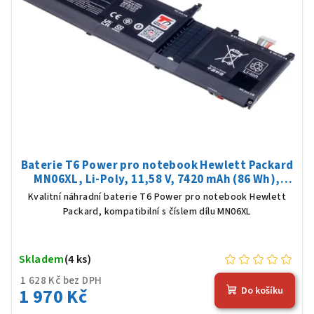
Baterie T6 Power pro notebook Hewlett Packard
MN06XL, Li-Poly, 11,58 V, 7420 mAh (86 Wh),
černá
Kvalitní náhradní baterie T6 Power pro notebook Hewlett
Packard, kompatibilní s číslem dílu MN06XL
Skladem
(4 ks)
1 628 Kč bez DPH
1 970 Kč
Do košíku