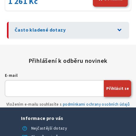
1 261 Kč
expand_more
Často kladené dotazy
E-mail
Přihlásit se
Vložením e-mailu souhlasíte s
podmínkami ochrany osobních údajů
Informace pro vás
help
Nejčastější dotazy