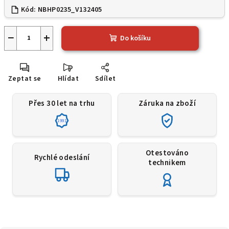
Kód:
NBHP0235_V132405
−
+
Do košíku
Zeptat se
Hlídat
Sdílet
Přes 30 let na trhu
Záruka na zboží
1991
Otestováno
Rychlé odeslání
technikem