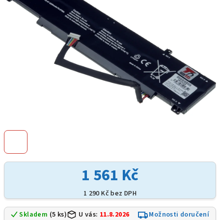
hvězdiček.
1 561 Kč
1 290 Kč bez DPH
Skladem
(5 ks)
U vás:
11.8.2026
Možnosti doručení