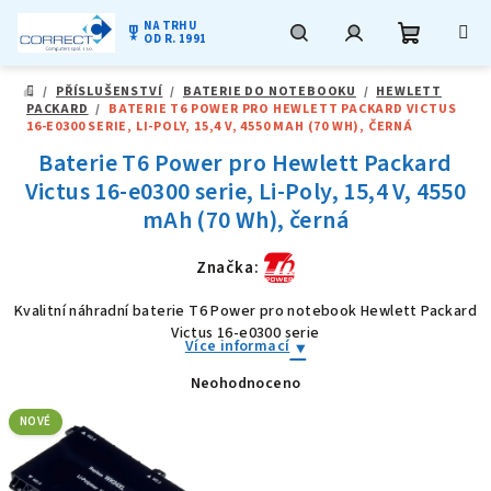
NA TRHU
military_tech
OD R. 1991
Nákupní
Hledat
Přihlášení
Přejít
/
PŘÍSLUŠENSTVÍ
/
BATERIE DO NOTEBOOKU
/
HEWLETT
na
DOMŮ
PACKARD
/
BATERIE T6 POWER PRO HEWLETT PACKARD VICTUS
obsah
košík
16-E0300 SERIE, LI-POLY, 15,4 V, 4550 MAH (70 WH), ČERNÁ
Baterie T6 Power pro Hewlett Packard
Victus 16-e0300 serie, Li-Poly, 15,4 V, 4550
mAh (70 Wh), černá
Značka:
Kvalitní náhradní baterie T6 Power pro notebook Hewlett Packard
Victus 16-e0300 serie
Více informací
Neohodnoceno
Průměrné
hodnocení
produktu
NOVÉ
je
0,0
z
5