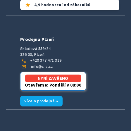
star
4,9 hodnocení od zákazníků
Prodejna Plzeň
Skladová 559/24
326 00, Plzeň
call
+420 377 471 319
mail
info@c-c.cz
NYNÍ ZAVŘENO
Otevřeme: Pondělí v 08:00
Více o prodejně →