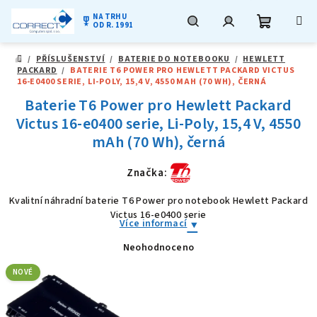
NA TRHU
military_tech
OD R. 1991
Nákupní
Hledat
Přihlášení
Přejít
/
PŘÍSLUŠENSTVÍ
/
BATERIE DO NOTEBOOKU
/
HEWLETT
na
DOMŮ
PACKARD
/
BATERIE T6 POWER PRO HEWLETT PACKARD VICTUS
obsah
košík
16-E0400 SERIE, LI-POLY, 15,4 V, 4550 MAH (70 WH), ČERNÁ
Baterie T6 Power pro Hewlett Packard
Victus 16-e0400 serie, Li-Poly, 15,4 V, 4550
mAh (70 Wh), černá
Značka:
Kvalitní náhradní baterie T6 Power pro notebook Hewlett Packard
Victus 16-e0400 serie
Více informací
Neohodnoceno
Průměrné
hodnocení
produktu
NOVÉ
je
0,0
z
5