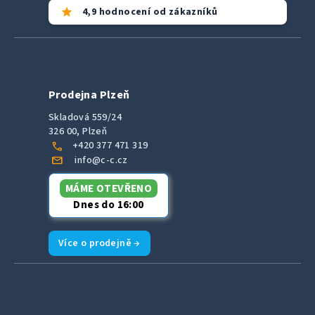
star
4,9 hodnocení od zákazníků
Prodejna Plzeň
Skladová 559/24
326 00, Plzeň
call
+420 377 471 319
mail
info@c-c.cz
MÁME OTEVŘENO
Dnes do 16:00
Více o prodejně →