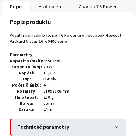
Popis
Hodnocení
Značka
T6 Power
Popis produktu
Kvalitní náhradní baterie T6 Power pro notebook Hewlett
Packard Victus 16-e0400 serie
Parametry
Kapacita (mAh):
4550 mAh
Kapacita (Wh):
70 Wh
Napětí:
15,4 V
Typ:
Li-Poly
Počet článků:
4
Rozměry:
318x71x8 mm
Hmotnost:
280 g
Barva:
černá
Záruka:
24 m
Technické parametry
expand_more