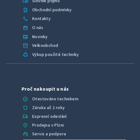
menu_book
Slovník pojmů
description
Obchodní podmínky
call
Kontakty
storefront
O nás
newspaper
Novinky
inventory_2
Velkoobchod
recycling
Výkup použité techniky
Proč nakoupit u nás
verified
Otestováno technikem
shield
Záruka až 2 roky
local_shipping
Expresní odeslání
location_on
Prodejna v Plzni
support_agent
Servis a podpora