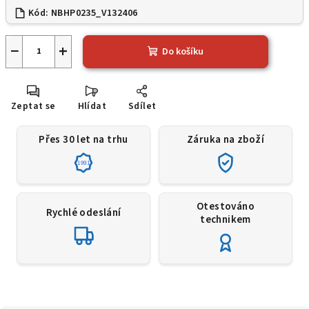
Kód:
NBHP0235_V132406
−
+
Do košíku
Zeptat se
Hlídat
Sdílet
Přes 30 let na trhu
Záruka na zboží
1991
Otestováno
Rychlé odeslání
technikem