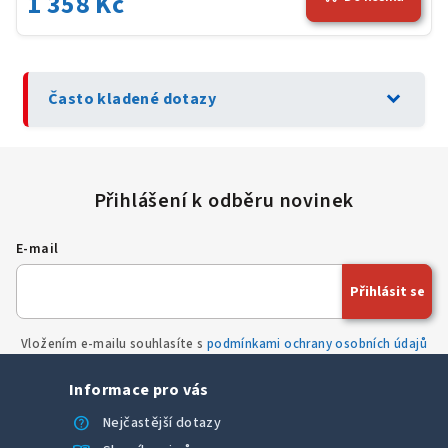
1 358 Kč
expand_more
Často kladené dotazy
E-mail
Přihlásit se
Vložením e-mailu souhlasíte s
podmínkami ochrany osobních údajů
Informace pro vás
help
Nejčastější dotazy