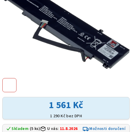
hvězdiček.
1 561 Kč
1 290 Kč bez DPH
Skladem
(5 ks)
U vás:
11.8.2026
Možnosti doručení