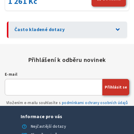
1 261 Kč
expand_more
Často kladené dotazy
E-mail
Přihlásit se
Vložením e-mailu souhlasíte s
podmínkami ochrany osobních údajů
Informace pro vás
help
Nejčastější dotazy