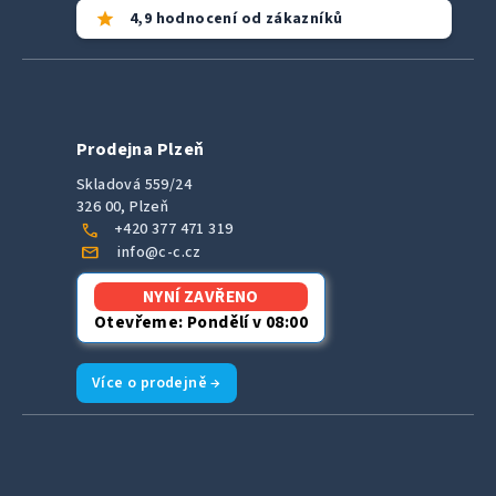
star
4,9 hodnocení od zákazníků
Prodejna Plzeň
Skladová 559/24
326 00, Plzeň
call
+420 377 471 319
mail
info@c-c.cz
NYNÍ ZAVŘENO
Otevřeme: Pondělí v 08:00
Více o prodejně →