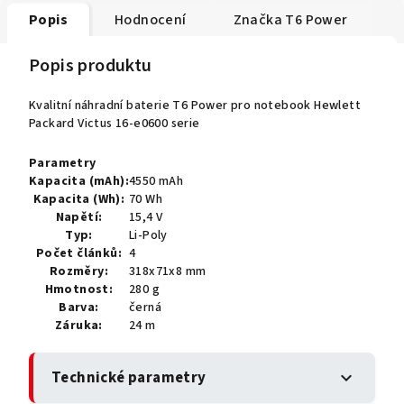
Popis
Hodnocení
Značka
T6 Power
Popis produktu
Kvalitní náhradní baterie T6 Power pro notebook Hewlett
Packard Victus 16-e0600 serie
Parametry
Kapacita (mAh):
4550 mAh
Kapacita (Wh):
70 Wh
Napětí:
15,4 V
Typ:
Li-Poly
Počet článků:
4
Rozměry:
318x71x8 mm
Hmotnost:
280 g
Barva:
černá
Záruka:
24 m
Technické parametry
expand_more