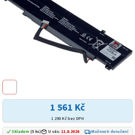
hvězdiček.
1 561 Kč
1 290 Kč bez DPH
Skladem
(5 ks)
U vás:
11.8.2026
Možnosti doručení