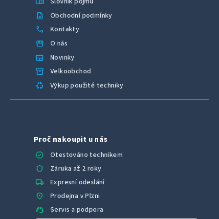
menu_book
Slovník pojmů
description
Obchodní podmínky
call
Kontakty
storefront
O nás
newspaper
Novinky
inventory_2
Velkoobchod
recycling
Výkup použité techniky
Proč nakoupit u nás
verified
Otestováno technikem
shield
Záruka až 2 roky
local_shipping
Expresní odeslání
location_on
Prodejna v Plzni
support_agent
Servis a podpora