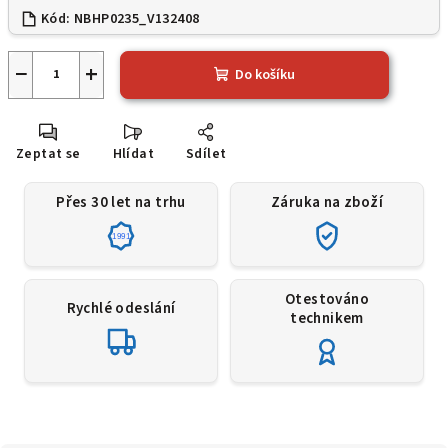
Kód:
NBHP0235_V132408
−
+
Do košíku
Zeptat se
Hlídat
Sdílet
Přes 30 let na trhu
Záruka na zboží
1991
Otestováno
Rychlé odeslání
technikem