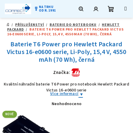
NA TRHU
military_tech
OD R. 1991
Nákupní
Hledat
Přihlášení
Přejít
/
PŘÍSLUŠENSTVÍ
/
BATERIE DO NOTEBOOKU
/
HEWLETT
na
DOMŮ
PACKARD
/
BATERIE T6 POWER PRO HEWLETT PACKARD VICTUS
obsah
košík
16-E0600 SERIE, LI-POLY, 15,4 V, 4550 MAH (70 WH), ČERNÁ
Baterie T6 Power pro Hewlett Packard
Victus 16-e0600 serie, Li-Poly, 15,4 V, 4550
mAh (70 Wh), černá
Značka:
Kvalitní náhradní baterie T6 Power pro notebook Hewlett Packard
Victus 16-e0600 serie
Více informací
Neohodnoceno
Průměrné
hodnocení
produktu
NOVÉ
je
0,0
z
5