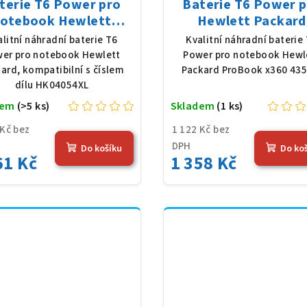
terie T6 Power pro
Baterie T6 Power 
otebook Hewlett
Hewlett Packard
kard HK04054XL, Li-
ProBook x360 435 G8,
alitní náhradní baterie T6
Kvalitní náhradní baterie
, 7,7 V, 7012 mAh (54
Poly, 11,4 V, 3790 
er pro notebook Hewlett
Power pro notebook Hewl
Wh), černá
(45 Wh), černá
ard, kompatibilní s číslem
Packard ProBook x360 435
dílu HK04054XL
dem
(>5 ks)
Skladem
(1 ks)
 Kč bez
1 122 Kč bez
DPH
Do košíku
Do ko
61 Kč
1 358 Kč