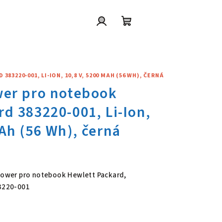
Přihlášení
Nákupní
košík
3220-001, LI-ION, 10,8 V, 5200 MAH (56 WH), ČERNÁ
wer pro notebook Hewlett Pack
 Power pro notebook Hewlett Packard,
83220-001