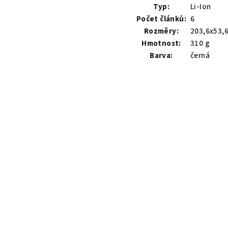
Typ:
Li-Ion
Počet článků:
6
Rozměry:
203,6x53,
Hmotnost:
310 g
Barva:
černá