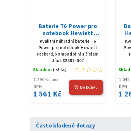
Baterie T6 Power pro
Ba
notebook Hewlett
He
Packard L82391-007, Li-
fd
Kvalitní náhradní baterie T6
Kv
Poly, 7,7 V, 7012 mAh (54
11
Power pro notebook Hewlett
Pow
Wh), černá
Packard, kompatibilní s číslem
P
dílu L82391-007
Skladem
(>5 ks)
Skla
1 290 Kč bez
1 042
DPH
DPH
Do košíku
1 561 Kč
1 2
Často kladené dotazy