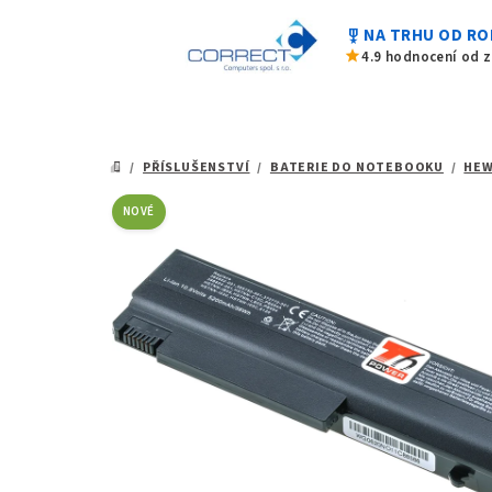
0,0
Přejít
z
military_tech
NA TRHU OD RO
na
5
star
4.9 hodnocení od 
hvězdiček.
obsah
/
PŘÍSLUŠENSTVÍ
/
BATERIE DO NOTEBOOKU
/
HEW
DOMŮ
NOVÉ