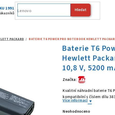
KU 1991
Hledat
Fujitsu
zákazníků
LETT PACKARD
/
BATERIE T6 POWER PRO NOTEBOOK HEWLETT PACKARD 38
Značka:
Baterie T6 Po
Kvalitní náhradní baterie T6
kompatibilní s číslem dílu 3
Více informací
Neohodnoceno
Průměrné