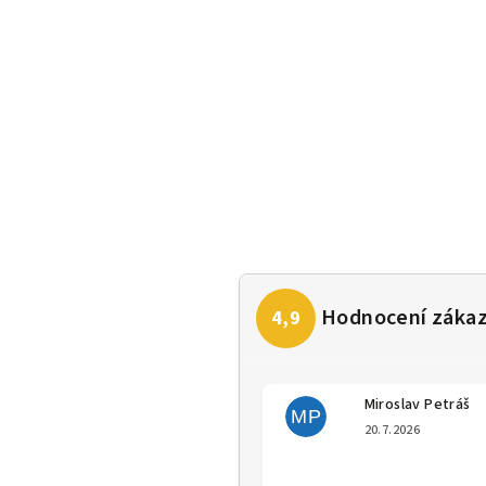
Miroslav Petráš
MP
Hodno
20.7.2026