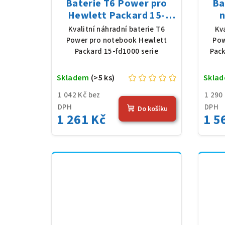
Baterie T6 Power pro
Ba
Hewlett Packard 15-
n
fd1000 serie, Li-Poly,
Pac
Kvalitní náhradní baterie T6
Kv
11,25 V, 3648 mAh (41
Poly
Power pro notebook Hewlett
Pow
Wh), černá
Packard 15-fd1000 serie
Pack
Skladem
(>5 ks)
Skla
1 042 Kč bez
1 290
DPH
DPH
Do košíku
1 261 Kč
1 5