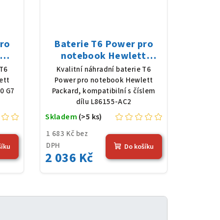
pro
Baterie T6 Power pro
notebook Hewlett
 G7,
Packard L86155-AC2, Li-
 T6
Kvalitní náhradní baterie T6
 mAh
Poly, 15,44 V, 6080 mAh
ett
Power pro notebook Hewlett
(94 Wh), černá
30 G7
Packard, kompatibilní s číslem
dílu L86155-AC2
Skladem
(>5 ks)
1 683 Kč bez
DPH
šíku
Do košíku
2 036 Kč