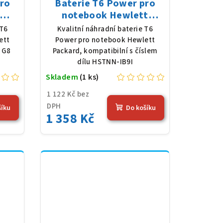
pro
Baterie T6 Power pro
notebook Hewlett
 Li-
Packard HSTNN-IB9I, Li-
 T6
Kvalitní náhradní baterie T6
mAh
Poly, 11,4 V, 3790 mAh
ett
Power pro notebook Hewlett
(45 Wh), černá
 G8
Packard, kompatibilní s číslem
dílu HSTNN-IB9I
Skladem
(1 ks)
1 122 Kč bez
DPH
šíku
Do košíku
1 358 Kč