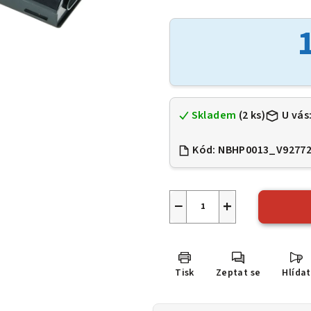
hodnocení
produktu
je
0,0
z
5
hvězdiček.
Skladem
(2 ks)
U vás
Kód:
NBHP0013_V9277
−
+
Tisk
Zeptat se
Hlídat