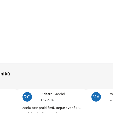
Richard Gabriel
Ma
RG
MA
cení obchodu je 5 z 5 hvězdiček.
Hodnocení obchodu je 5 z 5 hvěz
17.7.2026
7.
Zcela bez problémů. Repasované PC