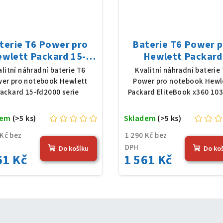
terie T6 Power pro
Baterie T6 Power 
wlett Packard 15-
Hewlett Packard
2000 serie, Li-Poly,
EliteBook x360 1030
alitní náhradní baterie T6
Kvalitní náhradní baterie
,25 V, 3648 mAh (41
Li-Poly, 7,7 V, 7012
er pro notebook Hewlett
Power pro notebook Hewl
Wh), černá
(54 Wh), černá
ackard 15-fd2000 serie
Packard EliteBook x360 10
dem
(>5 ks)
Skladem
(>5 ks)
 Kč bez
1 290 Kč bez
DPH
Do košíku
Do ko
61 Kč
1 561 Kč