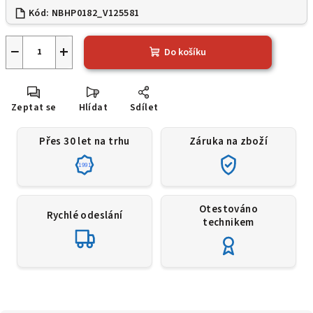
Kód:
NBHP0182_V125581
−
+
Do košíku
Zeptat se
Hlídat
Sdílet
Přes 30 let na trhu
Záruka na zboží
1991
Otestováno
Rychlé odeslání
technikem