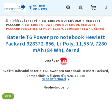
NA TRHU
military_tech
OD R. 1991
Nákupní
Hledat
Přihlášení
Přejít
/
PŘÍSLUŠENSTVÍ
/
BATERIE DO NOTEBOOKU
/
HEWLETT
na
DOMŮ
PACKARD
/
BATERIE T6 POWER PRO NOTEBOOK HEWLETT
obsah
košík
PACKARD 928372-856, LI-POLY, 11,55 V, 7280 MAH (84 WH), ČERNÁ
Baterie T6 Power pro notebook Hewlett
Packard 928372-856, Li-Poly, 11,55 V, 7280
mAh (84 Wh), černá
Značka:
Kvalitní náhradní baterie T6 Power pro notebook Hewlett Packard,
kompatibilní s číslem dílu 928372-856
Více informací
Neohodnoceno
Průměrné
hodnocení
produktu
NOVÉ
je
0,0
z
5