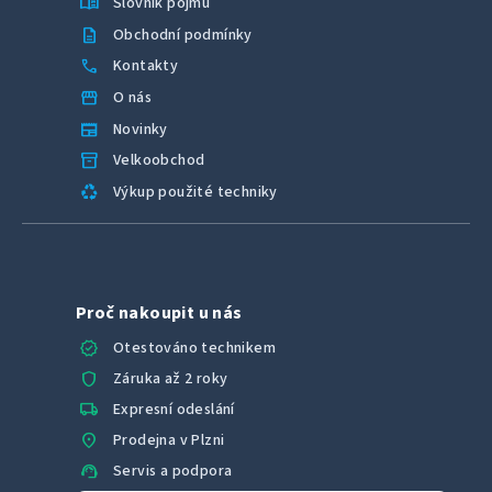
menu_book
Slovník pojmů
description
Obchodní podmínky
call
Kontakty
storefront
O nás
newspaper
Novinky
inventory_2
Velkoobchod
recycling
Výkup použité techniky
Proč nakoupit u nás
verified
Otestováno technikem
shield
Záruka až 2 roky
local_shipping
Expresní odeslání
location_on
Prodejna v Plzni
support_agent
Servis a podpora