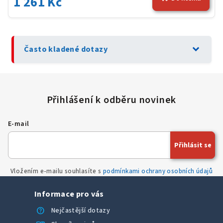
1 261 Kč
expand_more
Často kladené dotazy
E-mail
Přihlásit se
Vložením e-mailu souhlasíte s
podmínkami ochrany osobních údajů
Informace pro vás
help
Nejčastější dotazy