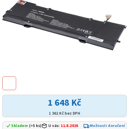
hvězdiček.
1 648 Kč
1 362 Kč bez DPH
Skladem
(>5 ks)
U vás:
11.8.2026
Možnosti doručení