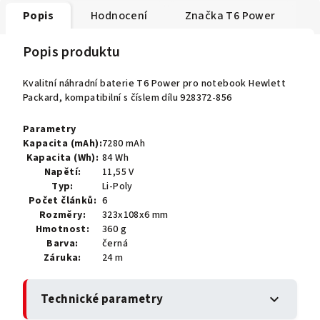
Popis
Hodnocení
Značka
T6 Power
Popis produktu
Kvalitní náhradní baterie T6 Power pro notebook Hewlett
Packard, kompatibilní s číslem dílu 928372-856
Parametry
Kapacita (mAh):
7280 mAh
Kapacita (Wh):
84 Wh
Napětí:
11,55 V
Typ:
Li-Poly
Počet článků:
6
Rozměry:
323x108x6 mm
Hmotnost:
360 g
Barva:
černá
Záruka:
24 m
Technické parametry
expand_more