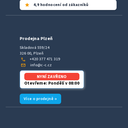
star
4,9 hodnocení od zákazníků
Prodejna Plzeň
Skladová 559/24
326 00, Plzeň
call
+420 377 471 319
mail
info@c-c.cz
NYNÍ ZAVŘENO
Otevřeme: Pondělí v 08:00
Více o prodejně →