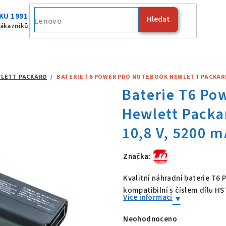
KU 1991
Hledat
Fujitsu
zákazníků
LETT PACKARD
/
BATERIE T6 POWER PRO NOTEBOOK HEWLETT PACKARD H
Značka:
Baterie T6 Po
Kvalitní náhradní baterie T6
kompatibilní s číslem dílu 
Více informací
Neohodnoceno
Průměrné