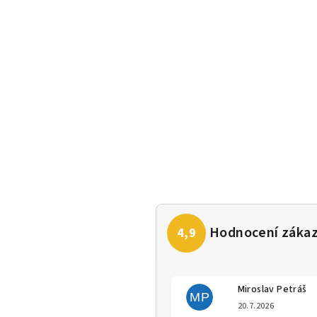
Miroslav Petráš
MP
Hodno
20.7.2026