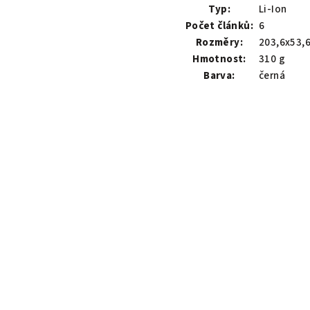
Typ:
Li-Ion
Počet článků:
6
Rozměry:
203,6x53,
Hmotnost:
310 g
Barva:
černá