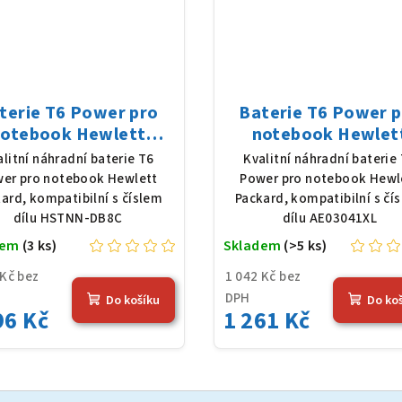
terie T6 Power pro
Baterie T6 Power 
otebook Hewlett
notebook Hewlet
ckard HSTNN-DB8C,
Packard AE03041XL, 
alitní náhradní baterie T6
Kvalitní náhradní baterie
Poly, 7,7 V, 6962 mAh
Poly, 11,25 V, 3648
er pro notebook Hewlett
Power pro notebook Hewl
(53,6 Wh), černá
(41 Wh), černá
ard, kompatibilní s číslem
Packard, kompatibilní s čí
dílu HSTNN-DB8C
dílu AE03041XL
dem
(3 ks)
Skladem
(>5 ks)
 Kč bez
1 042 Kč bez
DPH
Do košíku
Do ko
96 Kč
1 261 Kč