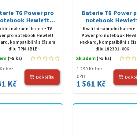
terie T6 Power pro
Baterie T6 Power 
otebook Hewlett
notebook Hewlet
ckard TPN-IB1B, Li-
Packard L82391-006,
alitní náhradní baterie T6
Kvalitní náhradní baterie
y, 11,25 V, 3648 mAh
Poly, 7,7 V, 7012 mAh
er pro notebook Hewlett
Power pro notebook Hewl
(41 Wh), černá
Wh), černá
ard, kompatibilní s číslem
Packard, kompatibilní s čí
dílu TPN-IB1B
dílu L82391-006
dem
(>5 ks)
Skladem
(>5 ks)
 Kč bez
1 290 Kč bez
DPH
Do košíku
Do ko
61 Kč
1 561 Kč