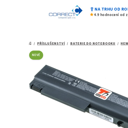
0,0
Přejít
z
military_tech
NA TRHU OD RO
na
5
star
4.9 hodnocení od 
hvězdiček.
obsah
/
PŘÍSLUŠENSTVÍ
/
BATERIE DO NOTEBOOKU
/
HEW
DOMŮ
NOVÉ