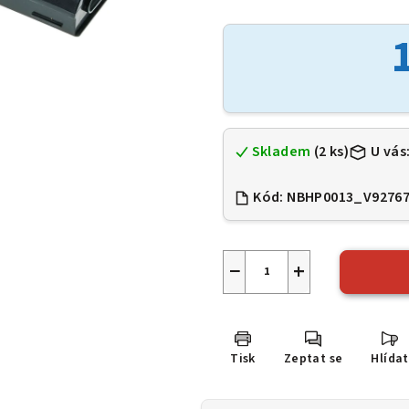
hodnocení
produktu
je
0,0
z
5
hvězdiček.
Skladem
(2 ks)
U vás
Kód:
NBHP0013_V9276
−
+
Tisk
Zeptat se
Hlídat