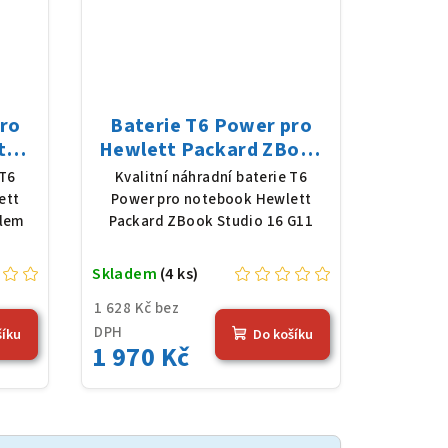
pro
Baterie T6 Power pro
t
Hewlett Packard ZBook
Li-
Studio 16 G11, Li-Poly,
 T6
Kvalitní náhradní baterie T6
 mAh
11,58 V, 7420 mAh (86
ett
Power pro notebook Hewlett
Wh), černá
slem
Packard ZBook Studio 16 G11
Skladem
(4 ks)
1 628 Kč bez
DPH
šíku
Do košíku
1 970 Kč