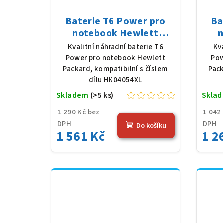
Baterie T6 Power pro
Ba
notebook Hewlett
n
Packard HK04054XL, Li-
Pa
Kvalitní náhradní baterie T6
Kv
Poly, 7,7 V, 7012 mAh (54
Pol
Power pro notebook Hewlett
Pow
Wh), černá
Packard, kompatibilní s číslem
Pack
dílu HK04054XL
Skladem
(>5 ks)
Skla
1 290 Kč bez
1 042
DPH
DPH
Do košíku
1 561 Kč
1 2