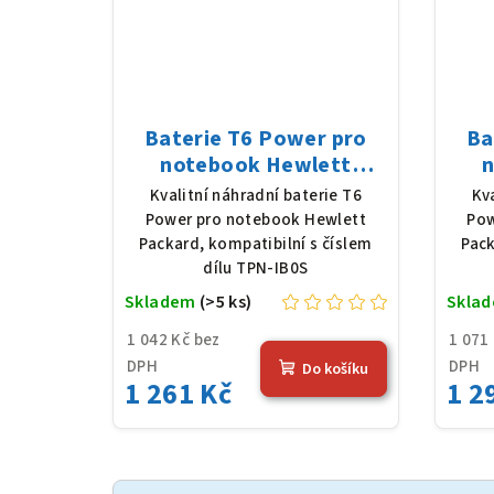
Baterie T6 Power pro
Ba
notebook Hewlett
n
Packard TPN-IB0S, Li-
Pa
Kvalitní náhradní baterie T6
Kv
Poly, 11,25 V, 3648 mAh
Li-
Power pro notebook Hewlett
Pow
(41 Wh), černá
Packard, kompatibilní s číslem
Pack
dílu TPN-IB0S
Skladem
(>5 ks)
Skla
1 042 Kč bez
1 071
DPH
DPH
Do košíku
1 261 Kč
1 2