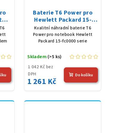
pro
Baterie T6 Power pro
t
Hewlett Packard 15-
 Li-
fc0000 serie, Li-Poly,
 T6
Kvalitní náhradní baterie T6
 (54
11,25 V, 3648 mAh (41
ett
Power pro notebook Hewlett
Wh), černá
slem
Packard 15-fc0000 serie
Skladem
(>5 ks)
1 042 Kč bez
DPH
šíku
Do košíku
1 261 Kč