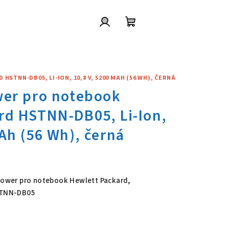
Přihlášení
Nákupní
košík
STNN-DB05, LI-ION, 10,8 V, 5200 MAH (56 WH), ČERNÁ
wer pro notebook Hewlett Pac
 Power pro notebook Hewlett Packard,
HSTNN-DB05