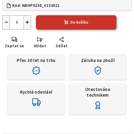
Kód:
NBHP0238_V133021
−
+
Do košíku
Zeptat se
Hlídat
Sdílet
Přes 30 let na trhu
Záruka na zboží
1991
Otestováno
Rychlé odeslání
technikem