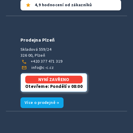
star
4,9 hodnocení od zákazníků
Prodejna Plzeň
Skladová 559/24
326 00, Plzeň
call
+420 377 471 319
mail
info@c-c.cz
NYNÍ ZAVŘENO
Otevřeme: Pondělí v 08:00
Více o prodejně →