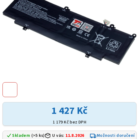
hvězdiček.
1 427 Kč
1 179 Kč bez DPH
Skladem
(>5 ks)
U vás:
11.8.2026
Možnosti doručení