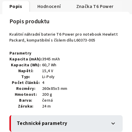
Popis
Hodnocení
Značka
T6 Power
Popis produktu
Kvalitní náhradní baterie T6 Power pro notebook Hewlett
Packard, kompatibilní s číslem dílu L60373-005
Parametry
Kapacita (mAh):
3945 mAh
Kapacita (Wh):
60,7 Wh
Napětí:
15,4 V
Typ:
Li-Poly
Počet článků:
4
Rozměry:
260x85x5 mm
Hmotnost:
200 g
Barva:
černá
Záruka:
24 m
Technické parametry
expand_more