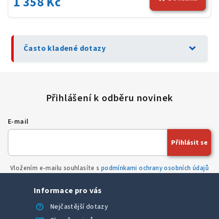
1 358 Kč
expand_more
Často kladené dotazy
E-mail
Přihlásit se
Vložením e-mailu souhlasíte s
podmínkami ochrany osobních údajů
Informace pro vás
help
Nejčastější dotazy