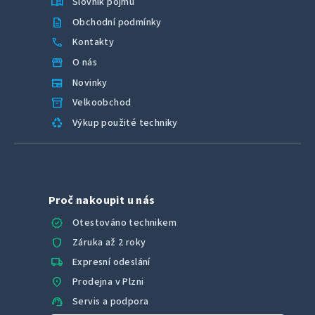
menu_book
Slovník pojmů
description
Obchodní podmínky
call
Kontakty
storefront
O nás
newspaper
Novinky
inventory_2
Velkoobchod
recycling
Výkup použité techniky
Proč nakoupit u nás
verified
Otestováno technikem
shield
Záruka až 2 roky
local_shipping
Expresní odeslání
location_on
Prodejna v Plzni
support_agent
Servis a podpora