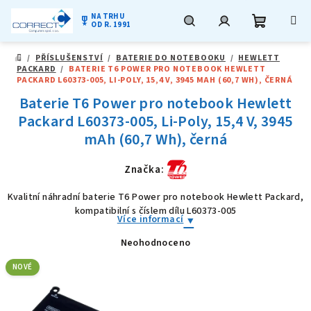
NA TRHU
military_tech
OD R. 1991
Nákupní
Hledat
Přihlášení
Přejít
/
PŘÍSLUŠENSTVÍ
/
BATERIE DO NOTEBOOKU
/
HEWLETT
na
DOMŮ
PACKARD
/
BATERIE T6 POWER PRO NOTEBOOK HEWLETT
obsah
košík
PACKARD L60373-005, LI-POLY, 15,4 V, 3945 MAH (60,7 WH), ČERNÁ
Baterie T6 Power pro notebook Hewlett
Packard L60373-005, Li-Poly, 15,4 V, 3945
mAh (60,7 Wh), černá
Značka:
Kvalitní náhradní baterie T6 Power pro notebook Hewlett Packard,
kompatibilní s číslem dílu L60373-005
Více informací
Neohodnoceno
Průměrné
hodnocení
produktu
NOVÉ
je
0,0
z
5