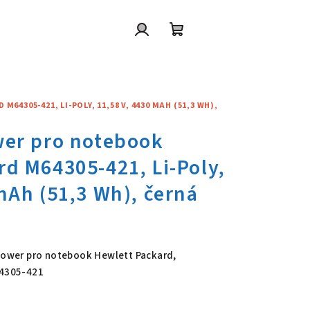
Přihlášení
Nákupní
košík
305-421, LI-POLY, 11,58 V, 4430 MAH (51,3 WH),
wer pro notebook Hewlett Pack
 Power pro notebook Hewlett Packard,
64305-421