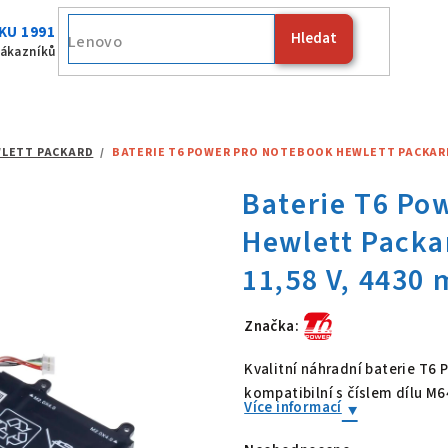
KU 1991
Hledat
Fujitsu
zákazníků
LETT PACKARD
/
BATERIE T6 POWER PRO NOTEBOOK HEWLETT PACKARD M64
Značka:
Baterie T6 Po
Kvalitní náhradní baterie T6
kompatibilní s číslem dílu M
Více informací