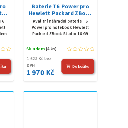
pro
Baterie T6 Power pro
t
Hewlett Packard ZBook
 Li-
Studio 16 G9, Li-Poly,
 T6
Kvalitní náhradní baterie T6
 mAh
11,58 V, 7420 mAh (86
ett
Power pro notebook Hewlett
Wh), černá
slem
Packard ZBook Studio 16 G9
Skladem
(4 ks)
1 628 Kč bez
DPH
šíku
Do košíku
1 970 Kč