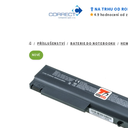
0,0
Přejít
z
military_tech
NA TRHU OD RO
na
5
star
4.9 hodnocení od 
hvězdiček.
obsah
/
PŘÍSLUŠENSTVÍ
/
BATERIE DO NOTEBOOKU
/
HEW
DOMŮ
NOVÉ