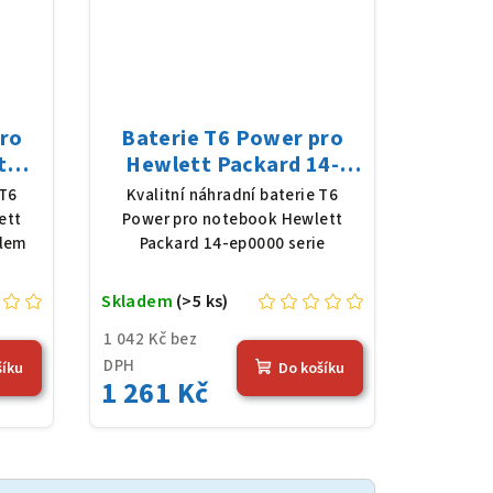
pro
Baterie T6 Power pro
t
Hewlett Packard 14-
Li-
ep0000 serie, Li-Poly,
 T6
Kvalitní náhradní baterie T6
mAh
11,25 V, 3648 mAh (41
ett
Power pro notebook Hewlett
Wh), černá
slem
Packard 14-ep0000 serie
Skladem
(>5 ks)
1 042 Kč bez
DPH
šíku
Do košíku
1 261 Kč