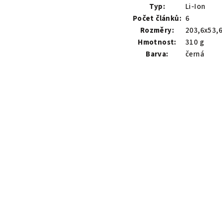
Typ:
Li-Ion
Počet článků:
6
Rozměry:
203,6x53,
Hmotnost:
310 g
Barva:
černá