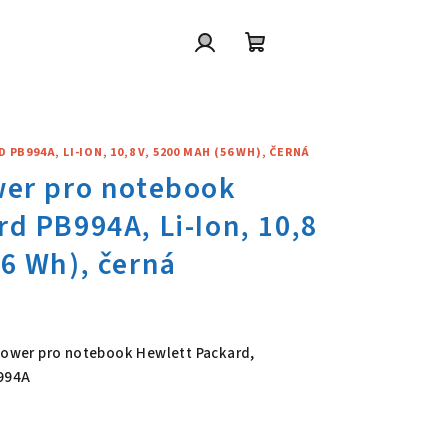
Přihlášení
Nákupní
košík
994A, LI-ION, 10,8 V, 5200 MAH (56 WH), ČERNÁ
wer pro notebook Hewlett Pack
 Power pro notebook Hewlett Packard,
B994A