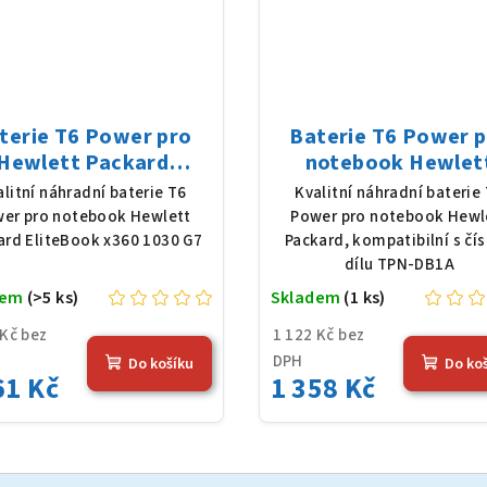
terie T6 Power pro
Baterie T6 Power 
Hewlett Packard
notebook Hewlet
teBook x360 1030 G7,
Packard TPN-DB1A, 
alitní náhradní baterie T6
Kvalitní náhradní baterie
Poly, 7,7 V, 7012 mAh
Poly, 11,4 V, 3790 
er pro notebook Hewlett
Power pro notebook Hewl
(54 Wh), černá
(45 Wh), černá
ard EliteBook x360 1030 G7
Packard, kompatibilní s čí
dílu TPN-DB1A
dem
(>5 ks)
Skladem
(1 ks)
 Kč bez
1 122 Kč bez
DPH
Do košíku
Do ko
61 Kč
1 358 Kč