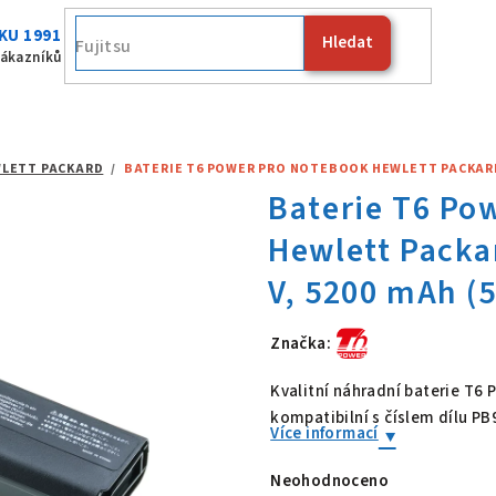
KU 1991
Hledat
Apple
zákazníků
LETT PACKARD
/
BATERIE T6 POWER PRO NOTEBOOK HEWLETT PACKARD PB
Značka:
Baterie T6 Po
Kvalitní náhradní baterie T6
kompatibilní s číslem dílu P
Více informací
Neohodnoceno
Průměrné