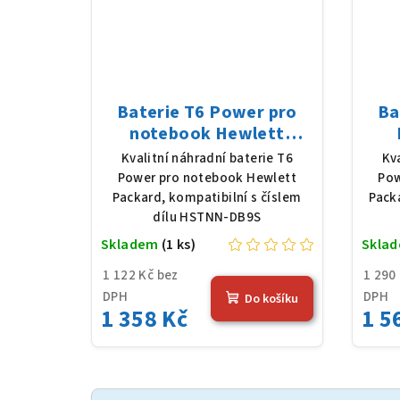
Baterie T6 Power pro
Ba
notebook Hewlett
Packard HSTNN-DB9S,
Eli
Kvalitní náhradní baterie T6
Kv
Li-Poly, 11,4 V, 3790 mAh
Li-
Power pro notebook Hewlett
Pow
(45 Wh), černá
Packard, kompatibilní s číslem
Pack
dílu HSTNN-DB9S
Skladem
(1 ks)
Skla
1 122 Kč bez
1 290
DPH
DPH
Do košíku
1 358 Kč
1 5