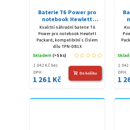
Baterie T6 Power pro
Ba
notebook Hewlett
n
Packard TPN-DB1X, Li-
Pa
Kvalitní náhradní baterie T6
Kv
Poly, 11,25 V, 3648 mAh
Li
Power pro notebook Hewlett
Pow
(41 Wh), černá
m
Packard, kompatibilní s číslem
Pack
dílu TPN-DB1X
Skladem
(>5 ks)
Skla
1 042 Kč bez
1 042
DPH
DPH
Do košíku
1 261 Kč
1 2