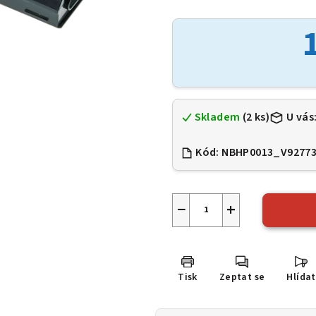
hodnocení
produktu
je
0,0
z
5
hvězdiček.
Skladem
(2 ks)
U vás
Kód:
NBHP0013_V9277
−
+
Tisk
Zeptat se
Hlídat