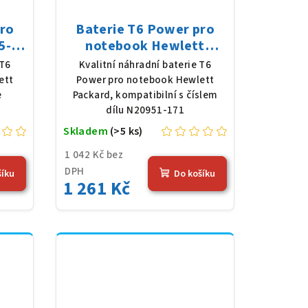
pro
Baterie T6 Power pro
5-
notebook Hewlett
y,
Packard N20951-171, Li-
 T6
Kvalitní náhradní baterie T6
(41
Poly, 11,25 V, 3648 mAh
ett
Power pro notebook Hewlett
(41 Wh), černá
e
Packard, kompatibilní s číslem
dílu N20951-171
Skladem
(>5 ks)
1 042 Kč bez
DPH
šíku
Do košíku
1 261 Kč