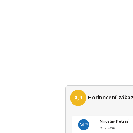
Miroslav Petráš
MP
Hodno
20.7.2026