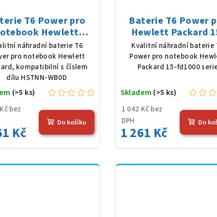
terie T6 Power pro
Baterie T6 Power 
otebook Hewlett
Hewlett Packard 1
ckard HSTNN-WB0D,
fd1000 serie, Li-Pol
alitní náhradní baterie T6
Kvalitní náhradní baterie
-Poly, 11,25 V, 3648
11,25 V, 3648 mAh 
er pro notebook Hewlett
Power pro notebook Hewl
Ah (41 Wh), černá
Wh), černá
ard, kompatibilní s číslem
Packard 15-fd1000 seri
dílu HSTNN-WB0D
dem
(>5 ks)
Skladem
(>5 ks)
 Kč bez
1 042 Kč bez
DPH
Do košíku
Do ko
61 Kč
1 261 Kč