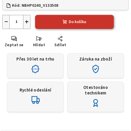
Kód:
NBHP0240_V133508
−
+
Do košíku
Zeptat se
Hlídat
Sdílet
Přes 30 let na trhu
Záruka na zboží
1991
Otestováno
Rychlé odeslání
technikem