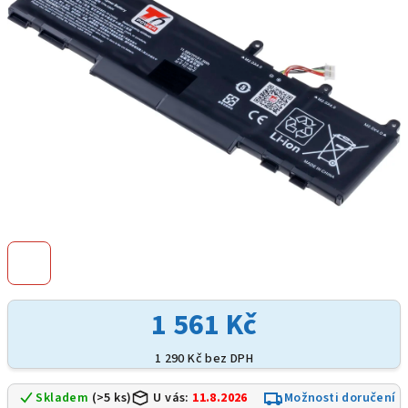
hvězdiček.
1 561 Kč
1 290 Kč bez DPH
Skladem
(>5 ks)
U vás:
11.8.2026
Možnosti doručení