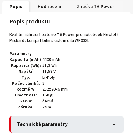
Popis
Hodnocení
Značka
T6 Power
Popis produktu
Kvalitní náhradní baterie T6 Power pro notebook Hewlett
Packard, kompatibilní s číslem dílu WP03XL
Parametry
Kapacita (mAh):
4430 mAh
Kapacita (Wh):
51,3 Wh
Napětí:
11,58 V
Typ:
Li-Poly
Počet článků:
3
Rozměry:
252x70x6 mm
Hmotnost:
160 g
Barva:
černá
Záruka:
24 m
Technické parametry
expand_more