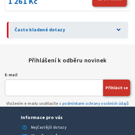
1 261 Kč
expand_more
Často kladené dotazy
E-mail
Přihlásit se
Vložením e-mailu souhlasíte s
podmínkami ochrany osobních údajů
Informace pro vás
help
Nejčastější dotazy