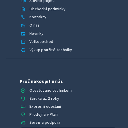
menu_book
Slovník pojmů
description
Obchodní podmínky
call
Kontakty
storefront
O nás
newspaper
Novinky
inventory_2
Velkoobchod
recycling
Výkup použité techniky
Proč nakoupit u nás
verified
Otestováno technikem
shield
Záruka až 2 roky
local_shipping
Expresní odeslání
location_on
Prodejna v Plzni
support_agent
Servis a podpora