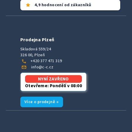
star
4,9 hodnocení od zákazníků
Prodejna Plzeň
Skladová 559/24
326 00, Plzeň
call
+420 377 471 319
mail
info@c-c.cz
NYNÍ ZAVŘENO
Otevřeme: Pondělí v 08:00
Více o prodejně →