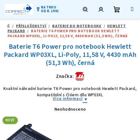
NA TRHU
military_tech
OD R. 1991
Nákupní
Hledat
Přihlášení
Přejít
/
PŘÍSLUŠENSTVÍ
/
BATERIE DO NOTEBOOKU
/
HEWLETT
na
DOMŮ
PACKARD
/
BATERIE T6 POWER PRO NOTEBOOK HEWLETT
obsah
košík
PACKARD WP03XL, LI-POLY, 11,58 V, 4430 MAH (51,3 WH), ČERNÁ
Baterie T6 Power pro notebook Hewlett
Packard WP03XL, Li-Poly, 11,58 V, 4430 mAh
(51,3 Wh), černá
Značka:
Kvalitní náhradní baterie T6 Power pro notebook Hewlett Packard,
kompatibilní s číslem dílu WP03XL
Více informací
Neohodnoceno
Průměrné
hodnocení
produktu
NOVÉ
je
0,0
z
5