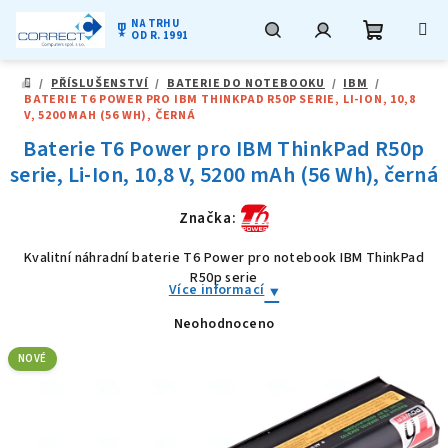
NA TRHU
military_tech
OD R. 1991
Nákupní
Hledat
Přihlášení
Přejít
/
PŘÍSLUŠENSTVÍ
/
BATERIE DO NOTEBOOKU
/
IBM
/
na
DOMŮ
BATERIE T6 POWER PRO IBM THINKPAD R50P SERIE, LI-ION, 10,8
obsah
košík
V, 5200 MAH (56 WH), ČERNÁ
Baterie T6 Power pro IBM ThinkPad R50p
serie, Li-Ion, 10,8 V, 5200 mAh (56 Wh), černá
Značka:
Kvalitní náhradní baterie T6 Power pro notebook IBM ThinkPad
R50p serie
Více informací
Neohodnoceno
Průměrné
hodnocení
produktu
NOVÉ
je
0,0
z
5
hvězdiček.