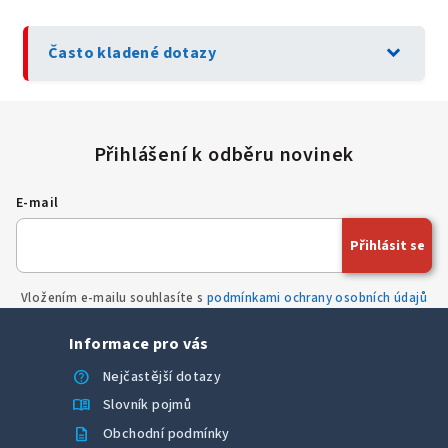
expand_more
Často kladené dotazy
E-mail
Přihlásit se
Vložením e-mailu souhlasíte s
podmínkami ochrany osobních údajů
Informace pro vás
help
Nejčastější dotazy
menu_book
Slovník pojmů
description
Obchodní podmínky