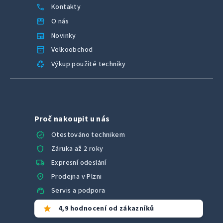
call
Kontakty
storefront
O nás
newspaper
Novinky
inventory_2
Velkoobchod
recycling
Výkup použité techniky
Proč nakoupit u nás
verified
Otestováno technikem
shield
Záruka až 2 roky
local_shipping
Expresní odeslání
location_on
Prodejna v Plzni
support_agent
Servis a podpora
star
4,9 hodnocení od zákazníků