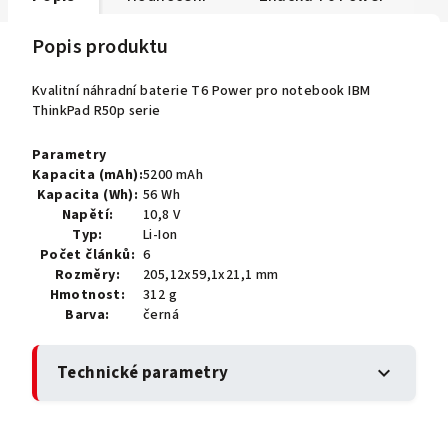
Popis produktu
Kvalitní náhradní baterie T6 Power pro notebook IBM
ThinkPad R50p serie
Parametry
Kapacita (mAh):
5200 mAh
Kapacita (Wh):
56 Wh
Napětí:
10,8 V
Typ:
Li-Ion
Počet článků:
6
Rozměry:
205,12x59,1x21,1 mm
Hmotnost:
312 g
Barva:
černá
Technické parametry
expand_more