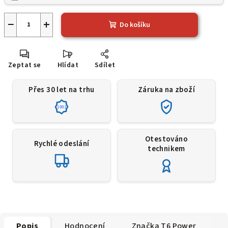
−
+
Do košíku
Zeptat se
Hlídat
Sdílet
Přes 30 let na trhu
Záruka na zboží
1991
Otestováno
Rychlé odeslání
technikem
Popis
Hodnocení
Značka
T6 Power