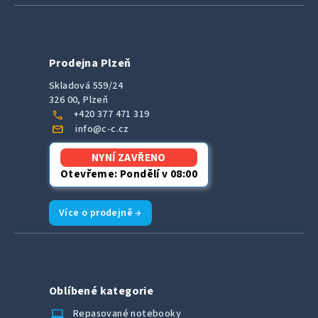
Prodejna Plzeň
Skladová 559/24
326 00, Plzeň
call
+420 377 471 319
mail
info@c-c.cz
NYNÍ ZAVŘENO
Otevřeme: Pondělí v 08:00
Více o prodejně →
Oblíbené kategorie
laptop_chromebook
Repasované notebooky