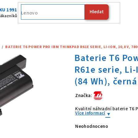
KU 1991
Hledat
Fujitsu
zákazníků
/
BATERIE T6 POWER PRO IBM THINKPAD R61E SERIE, LI-ION, 10,8 V, 78
Značka:
Baterie T6 Po
Kvalitní náhradní baterie T6
Více informací
Neohodnoceno
Průměrné
hodnocení
produktu