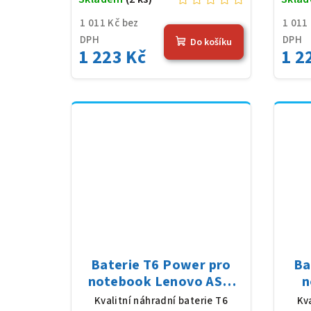
1 011 Kč bez
1 011
DPH
DPH
Do košíku
1 223 Kč
1 2
Baterie T6 Power pro
Ba
notebook Lenovo ASM
n
92P1132, Li-Ion, 10,8 V,
92P
Kvalitní náhradní baterie T6
Kv