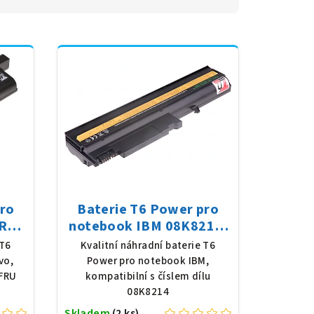
pro
Baterie T6 Power pro
FRU
notebook IBM 08K8214,
8 V,
Li-Ion, 10,8 V, 5200 mAh
 T6
Kvalitní náhradní baterie T6
erná
(56 Wh), černá
vo,
Power pro notebook IBM,
 FRU
kompatibilní s číslem dílu
08K8214
Skladem
(2 ks)