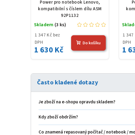
7800 mAh (84 Wh), černá
780
Power pro notebook Lenovo,
P
kompatibilní s číslem dílu ASM
komp
92P1132
Skladem
(3 ks)
Skla
1 347 Kč bez
1 347
DPH
DPH
Do košíku
1 630 Kč
1 6
Často kladené dotazy
Je zboží na e‑shopu opravdu skladem?
Kdy zboží obdržím?
Co znamená repasovaný počítač / notebook / m