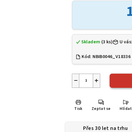
je
0,0
z
5
hvězdiček.
Skladem
(3 ks)
U vás
Kód:
NBIB0046_V18336
−
+
Tisk
Zeptat se
Hlídat
Přes 30 let na trhu