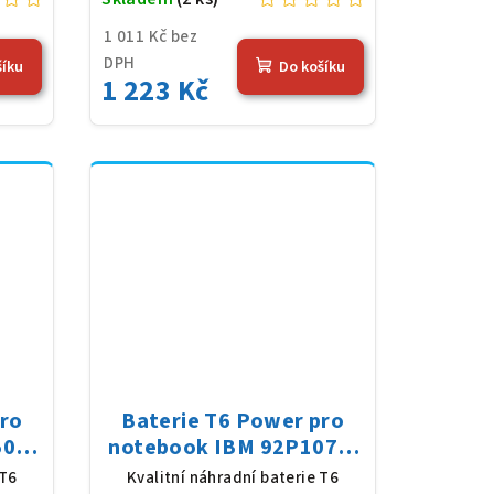
1 011 Kč bez
DPH
šíku
Do košíku
1 223 Kč
pro
Baterie T6 Power pro
500
notebook IBM 92P1071,
 7800
Li-Ion, 10,8 V, 5200 mAh
 T6
Kvalitní náhradní baterie T6