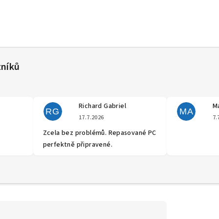
Richard Gabriel
Ma
RG
MA
cení obchodu je 5 z 5 hvězdiček.
Hodnocení obchodu je 5 z 5 hvěz
17.7.2026
7.
Zcela bez problémů. Repasované PC
perfektně připravené.