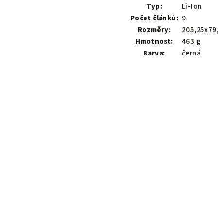
Typ:
Li-Ion
Počet článků:
9
Rozměry:
205,25x79
Hmotnost:
463 g
Barva:
černá