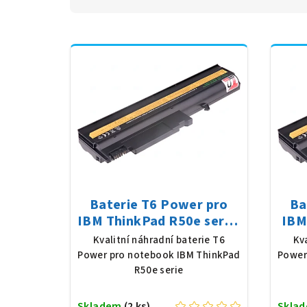
Baterie T6 Power pro
Ba
IBM ThinkPad R50e serie,
IBM
Li-Ion, 10,8 V, 5200 mAh
Li-
Kvalitní náhradní baterie T6
Kv
(56 Wh), černá
Power pro notebook IBM ThinkPad
Power
R50e serie
Skladem
(2 ks)
Skla