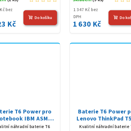
 Kč bez
1 347 Kč bez
DPH
Do košíku
Do ko
23 Kč
1 630 Kč
terie T6 Power pro
Baterie T6 Power 
otebook IBM ASM
Lenovo ThinkPad T
1138, Li-Ion, 10,8 V,
serie, Li-Ion, 10,8 V,
alitní náhradní baterie T6
Kvalitní náhradní baterie