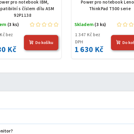
0 mAh (84 Wh), černá
mAh (84 Wh), čern
ower pro notebook IBM,
Power pro notebook Len
atibilní s číslem dílu ASM
ThinkPad T500 serie
92P1138
dem
(3 ks)
Skladem
(3 ks)
 Kč bez
1 347 Kč bez
DPH
Do košíku
Do ko
30 Kč
1 630 Kč
onitor?