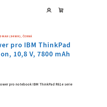
Přihlášení
Nákupní
košík
00 MAH (84 WH), ČERNÁ
wer pro IBM ThinkPad R61e seri
 Power pro notebook IBM ThinkPad R61e serie