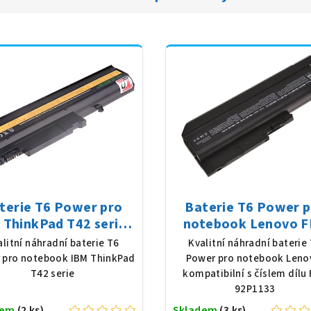
terie T6 Power pro
Baterie T6 Power 
 ThinkPad T42 serie,
notebook Lenovo 
Ion, 10,8 V, 5200 mAh
92P1133, Li-Ion, 10,
alitní náhradní baterie T6
Kvalitní náhradní baterie
(56 Wh), černá
7800 mAh (84 Wh), č
 pro notebook IBM ThinkPad
Power pro notebook Leno
T42 serie
kompatibilní s číslem dílu
92P1133
dem
(2 ks)
Skladem
(3 ks)