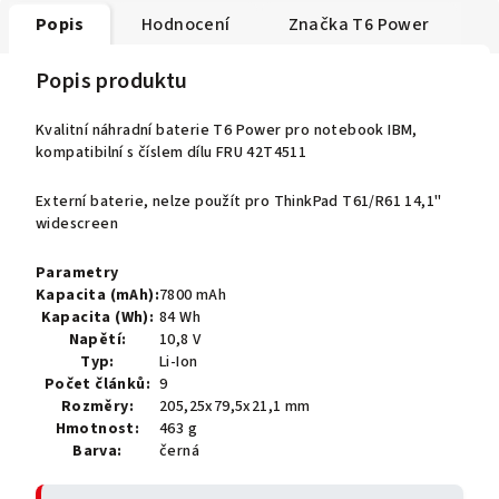
Popis
Hodnocení
Značka
T6 Power
Popis produktu
Kvalitní náhradní baterie T6 Power pro notebook IBM,
kompatibilní s číslem dílu FRU 42T4511
Externí baterie, nelze použít pro ThinkPad T61/R61 14,1"
widescreen
Parametry
Kapacita (mAh):
7800 mAh
Kapacita (Wh):
84 Wh
Napětí:
10,8 V
Typ:
Li-Ion
Počet článků:
9
Rozměry:
205,25x79,5x21,1 mm
Hmotnost:
463 g
Barva:
černá