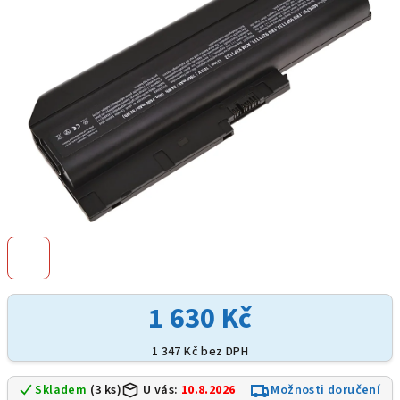
hvězdiček.
1 630 Kč
1 347 Kč bez DPH
Skladem
(3 ks)
U vás:
10.8.2026
Možnosti doručení