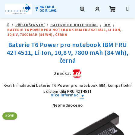
NA TRHU
military_tech
OD R. 1991
Nákupní
Hledat
Přihlášení
Přejít
/
PŘÍSLUŠENSTVÍ
/
BATERIE DO NOTEBOOKU
/
IBM
/
na
DOMŮ
BATERIE T6 POWER PRO NOTEBOOK IBM FRU 42T4511, LI-ION,
obsah
košík
10,8 V, 7800 MAH (84 WH), ČERNÁ
Baterie T6 Power pro notebook IBM FRU
42T4511, Li-Ion, 10,8 V, 7800 mAh (84 Wh),
černá
Značka:
Kvalitní náhradní baterie T6 Power pro notebook IBM, kompatibilní
s číslem dílu FRU 42T4511
Více informací
Neohodnoceno
Průměrné
hodnocení
produktu
NOVÉ
je
0,0
z
5