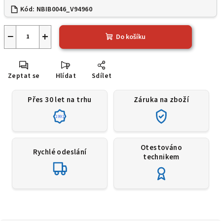
Kód:
NBIB0046_V94960
−
+
Do košíku
Zeptat se
Hlídat
Sdílet
Přes 30 let na trhu
Záruka na zboží
1991
Otestováno
Rychlé odeslání
technikem