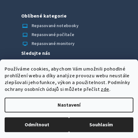
Oblíbené kategorie
laptop_chromebook
Repasované notebooky
computer
Repasované počítače
monitor
Repasované monitory
Sledujte nás
Facebook
Používáme cookies, abychom Vám umožnili pohodlné
Možnosti úhrady
prohlížení webu a díky analýze provozu webu neustále
zlepšovali jeho funkce, výkon a použitelnost.
Podmínky
ochrany osobních údajů si můžete přečíst
zde
.
Nastavení
Z
Copyright 2026
CORRECT Computers spol. s r.o.
. Všechna
á
práva vyhrazena.
Upravit nastavení cookies
Odmítnout
Souhlasím
p
Vytvořil Shoptet
a