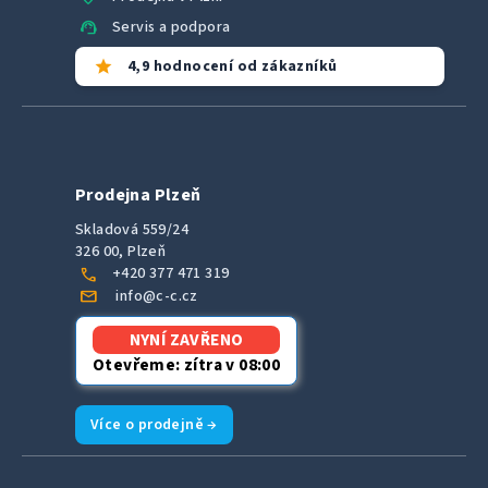
support_agent
Servis a podpora
star
4,9 hodnocení od zákazníků
Prodejna Plzeň
Skladová 559/24
326 00, Plzeň
call
+420 377 471 319
mail
info@c-c.cz
NYNÍ ZAVŘENO
Otevřeme: zítra v 08:00
Více o prodejně →