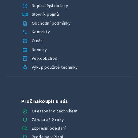
help
Nejčastější dotazy
menu_book
Slovník pojmů
description
Obchodní podmínky
call
Kontakty
storefront
O nás
newspaper
Novinky
inventory_2
Velkoobchod
recycling
Výkup použité techniky
Proč nakoupit u nás
verified
Otestováno technikem
shield
Záruka až 2 roky
local_shipping
Expresní odeslání
location_on
Prodejna v Plzni