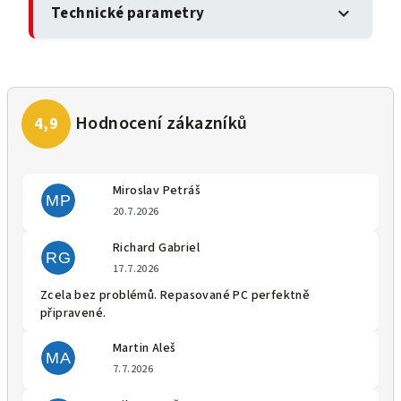
Technické parametry
expand_more
Miroslav Petráš
MP
Hodnocení obchodu je 5 z 5 
20.7.2026
Richard Gabriel
RG
Hodnocení obchodu je 5 z 5 
17.7.2026
Zcela bez problémů. Repasované PC perfektně
připravené.
Martin Aleš
MA
Hodnocení obchodu je 5 z 5 
7.7.2026