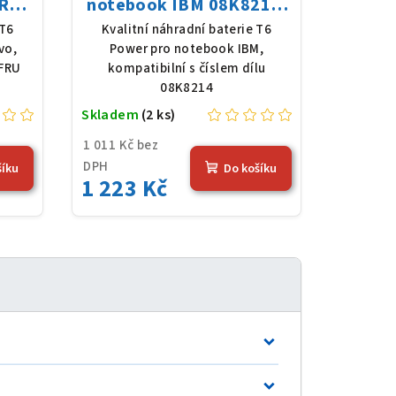
FRU
notebook IBM 08K8214,
8 V,
Li-Ion, 10,8 V, 5200 mAh
 T6
Kvalitní náhradní baterie T6
erná
(56 Wh), černá
vo,
Power pro notebook IBM,
 FRU
kompatibilní s číslem dílu
08K8214
Skladem
(2 ks)
1 011 Kč bez
DPH
šíku
Do košíku
1 223 Kč