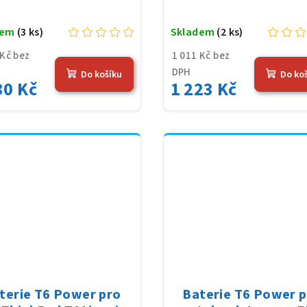
dem
(3 ks)
Skladem
(2 ks)
 Kč bez
1 011 Kč bez
DPH
Do košíku
Do ko
30 Kč
1 223 Kč
terie T6 Power pro
Baterie T6 Power 