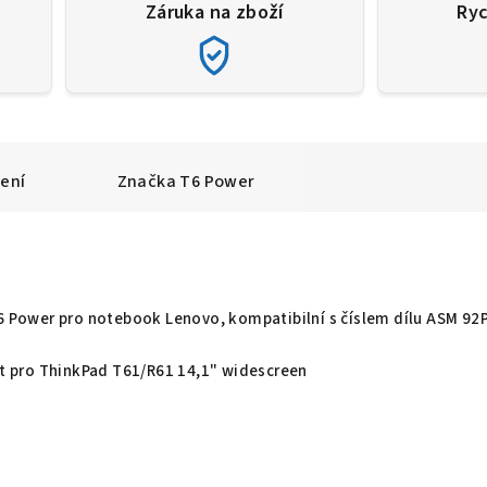
Záruka na zboží
Ryc
ení
Značka
T6 Power
T6 Power pro notebook Lenovo, kompatibilní s číslem dílu ASM 92
žít pro ThinkPad T61/R61 14,1" widescreen