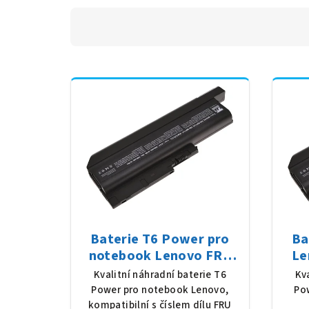
Baterie T6 Power pro
Ba
notebook Lenovo FRU
Le
42T4511, Li-Ion, 10,8 V,
seri
Kvalitní náhradní baterie T6
Kv
7800 mAh (84 Wh), černá
m
Power pro notebook Lenovo,
Po
kompatibilní s číslem dílu FRU