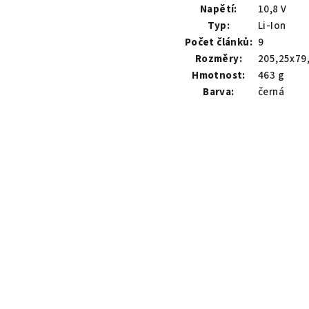
Napětí:
10,8 V
Typ:
Li-Ion
Počet článků:
9
Rozměry:
205,25x79
Hmotnost:
463 g
Barva:
černá