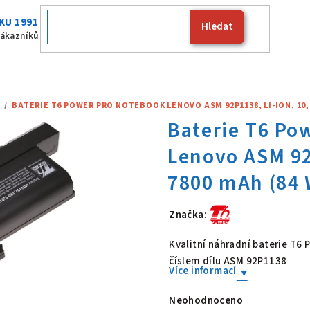
KU 1991
Hledat
Fujitsu
zákazníků
/
BATERIE T6 POWER PRO NOTEBOOK LENOVO ASM 92P1138, LI-ION, 10,8
Značka:
Baterie T6 Po
Kvalitní náhradní baterie T6
číslem dílu ASM 92P1138
Více informací
Neohodnoceno
Průměrné