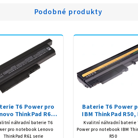
Podobné produkty
terie T6 Power pro
Baterie T6 Power 
novo ThinkPad R61
IBM ThinkPad R50, 
e, Li-Ion, 10,8 V, 7800
Ion, 10,8 V, 5200 mAh
alitní náhradní baterie T6
Kvalitní náhradní baterie
Ah (84 Wh), černá
Wh), černá
wer pro notebook Lenovo
Power pro notebook IBM Thi
ThinkPad R61 serie
R50