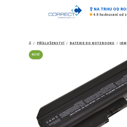
0,0
Přejít
z
military_tech
NA TRHU OD RO
na
5
star
4.9 hodnocení od 
hvězdiček.
obsah
/
PŘÍSLUŠENSTVÍ
/
BATERIE DO NOTEBOOKU
/
IBM
DOMŮ
NOVÉ