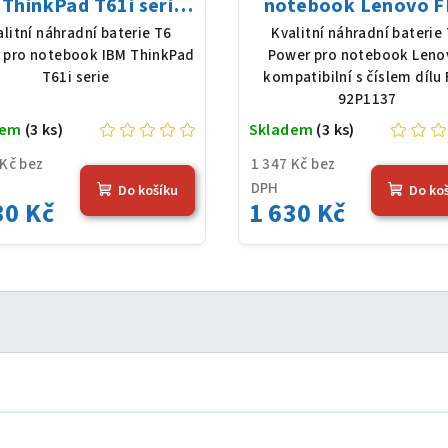
ThinkPad T61i serie,
notebook Lenovo 
Ion, 10,8 V, 7800 mAh
92P1137, Li-Ion, 10,
alitní náhradní baterie T6
Kvalitní náhradní baterie
(84 Wh), černá
7800 mAh (84 Wh), č
 pro notebook IBM ThinkPad
Power pro notebook Leno
T61i serie
kompatibilní s číslem dílu
92P1137
dem
(3 ks)
Skladem
(3 ks)
 Kč bez
1 347 Kč bez
DPH
Do košíku
Do ko
30 Kč
1 630 Kč