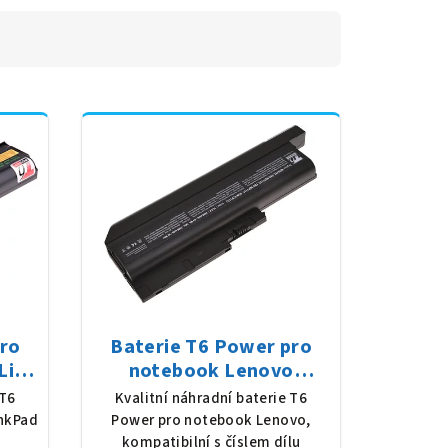
pro
Baterie T6 Power pro
Li-
notebook Lenovo
 (56
42T4619, Li-Ion, 10,8 V,
 T6
Kvalitní náhradní baterie T6
7800 mAh (84 Wh), černá
nkPad
Power pro notebook Lenovo,
kompatibilní s číslem dílu