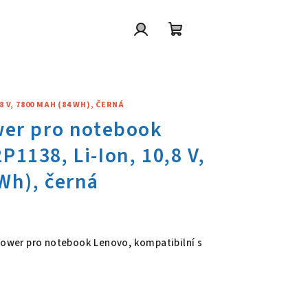
Přihlášení
Nákupní
košík
 V, 7800 MAH (84 WH), ČERNÁ
wer pro notebook Lenovo ASM 9
 Power pro notebook Lenovo, kompatibilní s