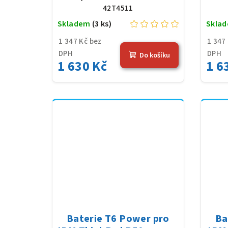
42T4511
Skladem
(3 ks)
Skla
1 347 Kč bez
1 347
DPH
DPH
Do košíku
1 630 Kč
1 6
Baterie T6 Power pro
Ba