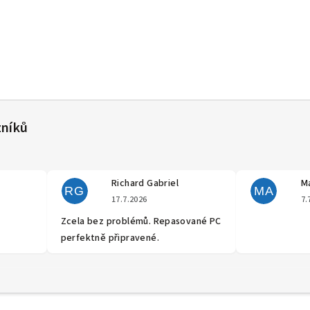
Richard Gabriel
Ma
RG
MA
cení obchodu je 5 z 5 hvězdiček.
Hodnocení obchodu je 5 z 5 hvěz
17.7.2026
7.
Zcela bez problémů. Repasované PC
perfektně připravené.