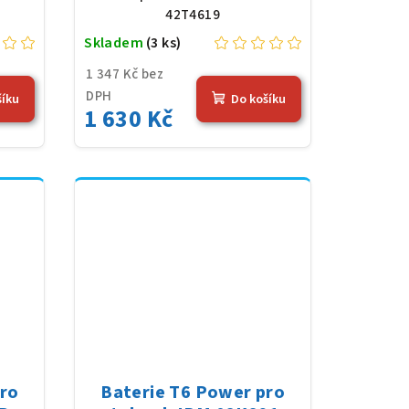
42T4619
Skladem
(3 ks)
1 347 Kč bez
DPH
šíku
Do košíku
1 630 Kč
pro
Baterie T6 Power pro