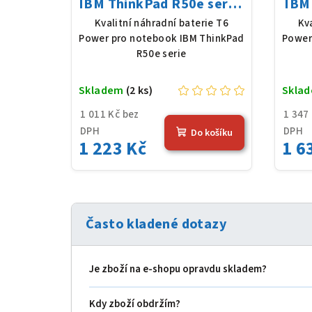
IBM ThinkPad R50e serie,
IBM 
Li-Ion, 10,8 V, 5200 mAh
Li-
Kvalitní náhradní baterie T6
Kv
(56 Wh), černá
Power pro notebook IBM ThinkPad
Power
R50e serie
Skladem
(2 ks)
Skla
1 011 Kč bez
1 347
DPH
DPH
Do košíku
1 223 Kč
1 6
Často kladené dotazy
Je zboží na e‑shopu opravdu skladem?
Kdy zboží obdržím?