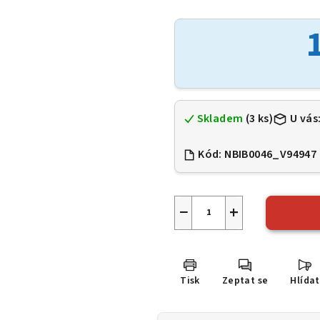
hodnocení
produktu
je
0,0
z
5
hvězdiček.
Skladem
(3 ks)
U vás
Kód:
NBIB0046_V94947
−
+
Tisk
Zeptat se
Hlídat