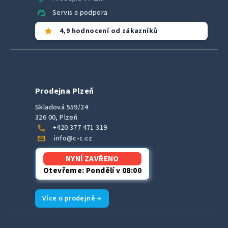
support_agent
Servis a podpora
star
4,9 hodnocení od zákazníků
Prodejna Plzeň
Skladová 559/24
326 00, Plzeň
call
+420 377 471 319
mail
info@c-c.cz
NYNÍ ZAVŘENO
Otevřeme: Pondělí v 08:00
Více o prodejně →