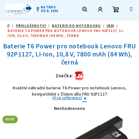
NA TRHU
military_tech
OD R. 1991
Nákupní
Hledat
Přihlášení
Přejít
/
PŘÍSLUŠENSTVÍ
/
BATERIE DO NOTEBOOKU
/
IBM
/
na
DOMŮ
BATERIE T6 POWER PRO NOTEBOOK LENOVO FRU 92P1127, LI-
obsah
košík
ION, 10,8 V, 7800 MAH (84 WH), ČERNÁ
Baterie T6 Power pro notebook Lenovo FRU
92P1127, Li-Ion, 10,8 V, 7800 mAh (84 Wh),
černá
Značka:
Kvalitní náhradní baterie T6 Power pro notebook Lenovo,
kompatibilní s číslem dílu FRU 92P1127
Více informací
Neohodnoceno
Průměrné
hodnocení
produktu
NOVÉ
je
0,0
z
5