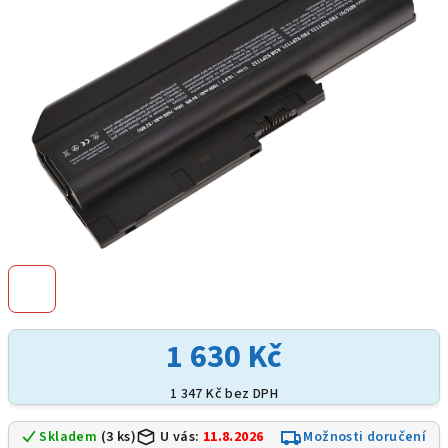
hvězdiček.
1 630 Kč
1 347 Kč bez DPH
Skladem
(3 ks)
U vás:
11.8.2026
Možnosti doručení