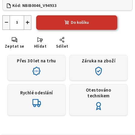
Kód:
NBIB0046_V94933
−
+
Do košíku
Zeptat se
Hlídat
Sdílet
Přes 30 let na trhu
Záruka na zboží
1991
Otestováno
Rychlé odeslání
technikem