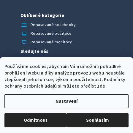
Oblíbené kategorie
laptop_chromebook
Repasované notebooky
computer
Repasované počítače
monitor
Repasované monitory
Sledujte nás
Facebook
Používáme cookies, abychom Vám umožnili pohodlné
Možnosti úhrady
prohlížení webu a díky analýze provozu webu neustále
zlepšovali jeho funkce, výkon a použitelnost.
Podmínky
ochrany osobních údajů si můžete přečíst
zde
.
Nastavení
Z
Copyright 2026
CORRECT Computers spol. s r.o.
. Všechna
á
práva vyhrazena.
Upravit nastavení cookies
Odmítnout
Souhlasím
p
Vytvořil Shoptet
a