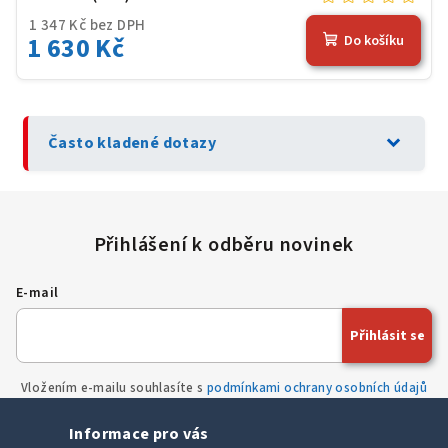
1 347 Kč bez DPH
1 630 Kč
Do košíku
expand_more
Často kladené dotazy
E-mail
Přihlásit se
Vložením e-mailu souhlasíte s
podmínkami ochrany osobních údajů
Informace pro vás