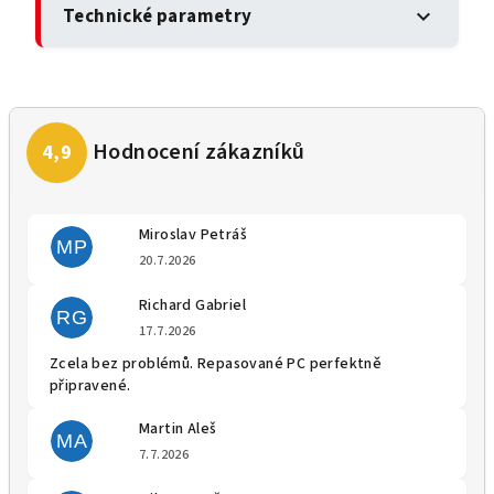
Technické parametry
expand_more
Miroslav Petráš
MP
Hodnocení obchodu je 5 z 5 
20.7.2026
Richard Gabriel
RG
Hodnocení obchodu je 5 z 5 
17.7.2026
Zcela bez problémů. Repasované PC perfektně
připravené.
Martin Aleš
MA
Hodnocení obchodu je 5 z 5 
7.7.2026