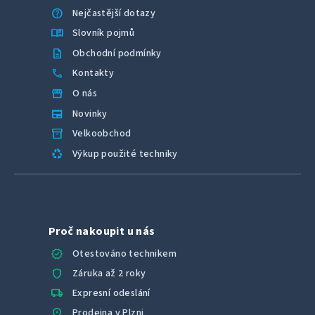
help
Nejčastější dotazy
menu_book
Slovník pojmů
description
Obchodní podmínky
call
Kontakty
storefront
O nás
newspaper
Novinky
inventory_2
Velkoobchod
recycling
Výkup použité techniky
Proč nakoupit u nás
verified
Otestováno technikem
shield
Záruka až 2 roky
local_shipping
Expresní odeslání
location_on
Prodejna v Plzni