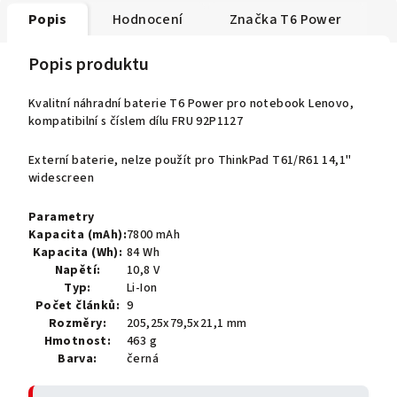
Popis
Hodnocení
Značka
T6 Power
Popis produktu
Kvalitní náhradní baterie T6 Power pro notebook Lenovo,
kompatibilní s číslem dílu FRU 92P1127
Externí baterie, nelze použít pro ThinkPad T61/R61 14,1"
widescreen
Parametry
Kapacita (mAh):
7800 mAh
Kapacita (Wh):
84 Wh
Napětí:
10,8 V
Typ:
Li-Ion
Počet článků:
9
Rozměry:
205,25x79,5x21,1 mm
Hmotnost:
463 g
Barva:
černá