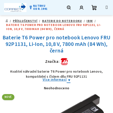
NA TRHU
military_tech
OD R. 1991
Nákupní
Hledat
Přihlášení
Přejít
/
PŘÍSLUŠENSTVÍ
/
BATERIE DO NOTEBOOKU
/
IBM
/
na
DOMŮ
BATERIE T6 POWER PRO NOTEBOOK LENOVO FRU 92P1131, LI-
obsah
košík
ION, 10,8 V, 7800 MAH (84 WH), ČERNÁ
Baterie T6 Power pro notebook Lenovo FRU
92P1131, Li-Ion, 10,8 V, 7800 mAh (84 Wh),
černá
Značka:
Kvalitní náhradní baterie T6 Power pro notebook Lenovo,
kompatibilní s číslem dílu FRU 92P1131
Více informací
Neohodnoceno
Průměrné
hodnocení
produktu
NOVÉ
je
0,0
z
5