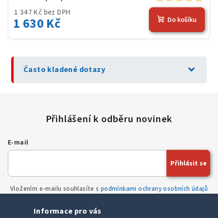
1 347 Kč bez DPH
1 630 Kč
Do košíku
expand_more
Často kladené dotazy
E-mail
Přihlásit se
Vložením e-mailu souhlasíte s
podmínkami ochrany osobních údajů
Informace pro vás