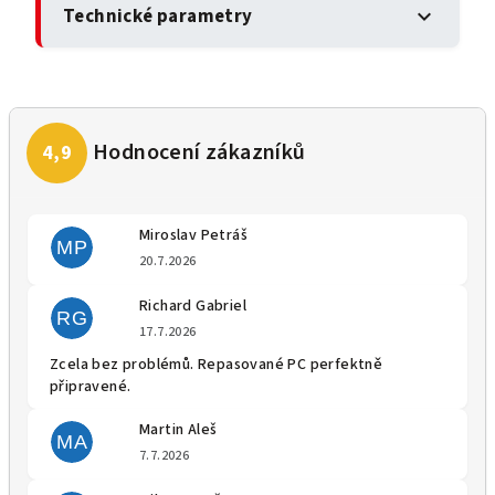
Technické parametry
expand_more
Miroslav Petráš
MP
Hodnocení obchodu je 5 z 5 
20.7.2026
Richard Gabriel
RG
Hodnocení obchodu je 5 z 5 
17.7.2026
Zcela bez problémů. Repasované PC perfektně
připravené.
Martin Aleš
MA
Hodnocení obchodu je 5 z 5 
7.7.2026