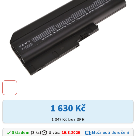
hvězdiček.
1 630 Kč
1 347 Kč bez DPH
Skladem
(3 ks)
U vás:
10.8.2026
Možnosti doručení