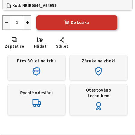
Kód:
NBIB0046_V94951
−
+
Do košíku
Zeptat se
Hlídat
Sdílet
Přes 30 let na trhu
Záruka na zboží
1991
Otestováno
Rychlé odeslání
technikem