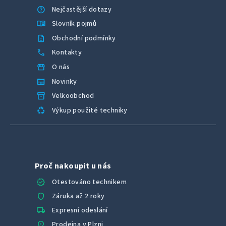
help
Nejčastější dotazy
menu_book
Slovník pojmů
description
Obchodní podmínky
call
Kontakty
storefront
O nás
newspaper
Novinky
inventory_2
Velkoobchod
recycling
Výkup použité techniky
Proč nakoupit u nás
verified
Otestováno technikem
shield
Záruka až 2 roky
local_shipping
Expresní odeslání
location_on
Prodejna v Plzni