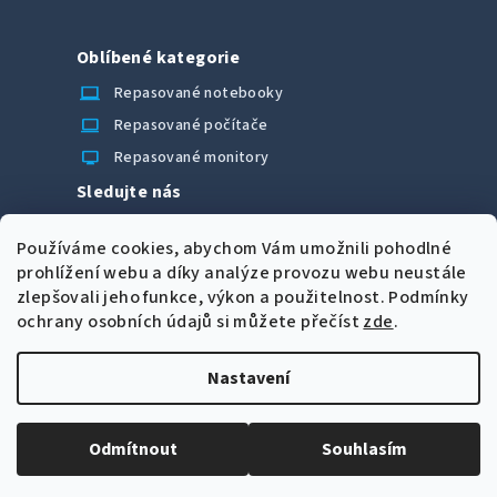
Oblíbené kategorie
laptop_chromebook
Repasované notebooky
computer
Repasované počítače
monitor
Repasované monitory
Sledujte nás
Facebook
Používáme cookies, abychom Vám umožnili pohodlné
Možnosti úhrady
prohlížení webu a díky analýze provozu webu neustále
zlepšovali jeho funkce, výkon a použitelnost.
Podmínky
ochrany osobních údajů si můžete přečíst
zde
.
Nastavení
Z
Copyright 2026
CORRECT Computers spol. s r.o.
. Všechna
á
práva vyhrazena.
Upravit nastavení cookies
Odmítnout
Souhlasím
p
Vytvořil Shoptet
a