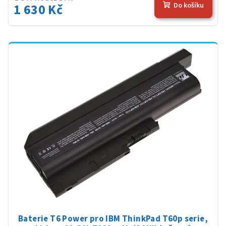
1 630 Kč
Do košíku
Baterie T6 Power pro IBM ThinkPad T60p serie,