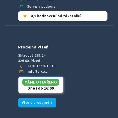
support_agent
Servis a podpora
star
4,9 hodnocení od zákazníků
Prodejna Plzeň
Skladová 559/24
326 00, Plzeň
call
+420 377 471 319
mail
info@c-c.cz
MÁME OTEVŘENO
Dnes do 16:00
Více o prodejně →