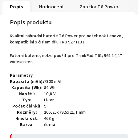
Popis
Hodnocení
Značka
T6 Power
Popis produktu
Kvalitní náhradní baterie T6 Power pro notebook Lenovo,
kompatibilní s číslem dílu FRU 92P1131
Externí baterie, nelze použít pro ThinkPad T61/R61 14,1"
widescreen
Parametry
Kapacita (mAh):
7800 mAh
Kapacita (Wh):
84 Wh
Napětí:
10,8 V
Typ:
Li-Ion
Počet článků:
9
Rozměry:
205,25x79,5x21,1 mm
Hmotnost:
463 g
Barva:
černá