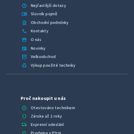
help
Nejčastější dotazy
menu_book
Slovník pojmů
description
Obchodní podmínky
call
Kontakty
storefront
O nás
newspaper
Novinky
inventory_2
Velkoobchod
recycling
Výkup použité techniky
Proč nakoupit u nás
verified
Otestováno technikem
shield
Záruka až 2 roky
local_shipping
Expresní odeslání
location_on
Prodejna v Plzni