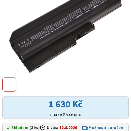
hvězdiček.
1 630 Kč
1 347 Kč bez DPH
Skladem
(3 ks)
U vás:
10.8.2026
Možnosti doručení