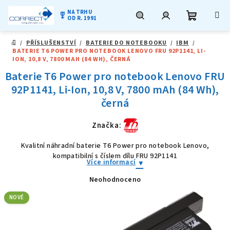
NA TRHU
military_tech
OD R. 1991
Nákupní
Hledat
Přihlášení
Přejít
/
PŘÍSLUŠENSTVÍ
/
BATERIE DO NOTEBOOKU
/
IBM
/
na
DOMŮ
BATERIE T6 POWER PRO NOTEBOOK LENOVO FRU 92P1141, LI-
obsah
košík
ION, 10,8 V, 7800 MAH (84 WH), ČERNÁ
Baterie T6 Power pro notebook Lenovo FRU
92P1141, Li-Ion, 10,8 V, 7800 mAh (84 Wh),
černá
Značka:
Kvalitní náhradní baterie T6 Power pro notebook Lenovo,
kompatibilní s číslem dílu FRU 92P1141
Více informací
Neohodnoceno
Průměrné
hodnocení
produktu
NOVÉ
je
0,0
z
5