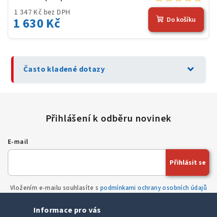
1 347 Kč bez DPH
1 630 Kč
Do košíku
expand_more
Často kladené dotazy
E-mail
Přihlásit se
Vložením e-mailu souhlasíte s
podmínkami ochrany osobních údajů
Informace pro vás