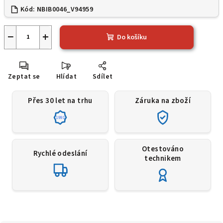
Kód:
NBIB0046_V94959
−
+
Do košíku
Zeptat se
Hlídat
Sdílet
Přes 30 let na trhu
Záruka na zboží
1991
Otestováno
Rychlé odeslání
technikem