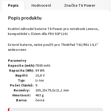
Popis
Hodnocení
Značka
T6 Power
Popis produktu
Kvalitní náhradní baterie T6 Power pro notebook Lenovo,
kompatibilní s číslem dílu FRU 92P1141
Externí baterie, nelze použít pro ThinkPad T61/R61 14,1"
widescreen
Parametry
Kapacita (mAh):
7800 mAh
Kapacita (Wh):
84 Wh
Napětí:
10,8 V
Typ:
Li-Ion
Počet článků:
9
Rozměry:
205,25x79,5x21,1 mm
Hmotnost:
463 g
Barva:
černá