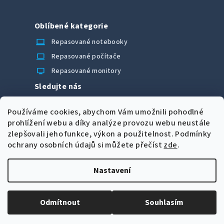
Oblíbené kategorie
laptop_chromebook
Repasované notebooky
computer
Repasované počítače
monitor
Repasované monitory
Sledujte nás
Facebook
Používáme cookies, abychom Vám umožnili pohodlné
Možnosti úhrady
prohlížení webu a díky analýze provozu webu neustále
zlepšovali jeho funkce, výkon a použitelnost.
Podmínky
ochrany osobních údajů si můžete přečíst
zde
.
Nastavení
Z
Copyright 2026
CORRECT Computers spol. s r.o.
. Všechna
á
práva vyhrazena.
Upravit nastavení cookies
Odmítnout
Souhlasím
p
Vytvořil Shoptet
a