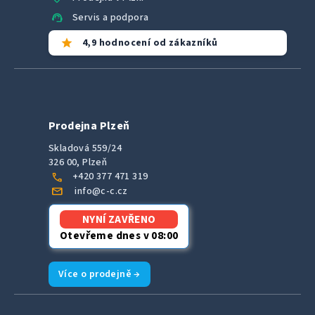
support_agent
Servis a podpora
star
4,9 hodnocení od zákazníků
Prodejna Plzeň
Skladová 559/24
326 00, Plzeň
call
+420 377 471 319
mail
info@c-c.cz
NYNÍ ZAVŘENO
Otevřeme dnes v 08:00
Více o prodejně →