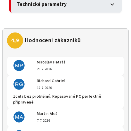
Technické parametry
expand_more
Miroslav Petráš
MP
Hodnocení obchodu je 5 z 5 
20.7.2026
Richard Gabriel
RG
Hodnocení obchodu je 5 z 5 
17.7.2026
Zcela bez problémů. Repasované PC perfektně
připravené.
Martin Aleš
MA
Hodnocení obchodu je 5 z 5 
7.7.2026