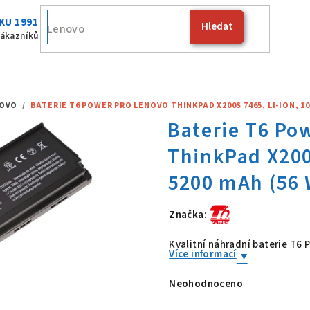
KU 1991
Hledat
Fujitsu
zákazníků
OVO
/
BATERIE T6 POWER PRO LENOVO THINKPAD X200S 7465, LI-ION, 10,
Značka:
Baterie T6 Po
Kvalitní náhradní baterie T
Více informací
Neohodnoceno
Průměrné
hodnocení
produktu