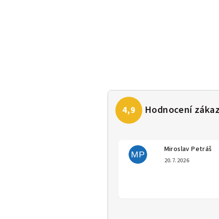
Miroslav Petráš
MP
Hodno
20.7.2026