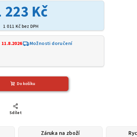
1 223 Kč
1 011 Kč bez DPH
:
11.8.2026
Možnosti doručení
Do košíku
Sdílet
Záruka na zboží
Ryc