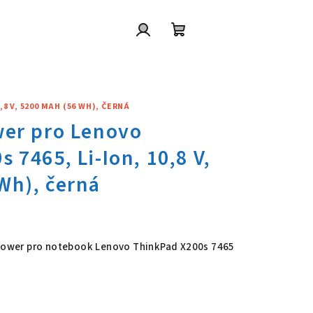
Přihlášení
Nákupní
košík
8 V, 5200 MAH (56 WH), ČERNÁ
wer pro Lenovo ThinkPad X200s
6 Power pro notebook Lenovo ThinkPad X200s 7465