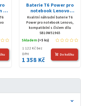
pro
Baterie T6 Power pro
m 3
notebook Lenovo
1 V,
SB10W51965, Li-Poly,
 T6
Kvalitní náhradní baterie T6
erná
15,48 V, 3392 mAh (52,5
ovo
Power pro notebook Lenovo,
Wh), černá
kompatibilní s číslem dílu
SB10W51965
Skladem
(>5 ks)
1 122 Kč bez
DPH
šíku
Do košíku
1 358 Kč