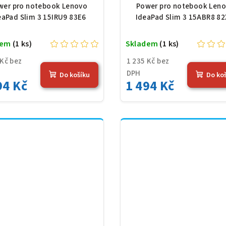
,31 V, 4156 mAh (47
11,31 V, 4156 mAh 
wer pro notebook Lenovo
Power pro notebook Len
Wh), černá
Wh), černá
eaPad Slim 3 15IRU9 83E6
IdeaPad Slim 3 15ABR8 8
dem
(1 ks)
Skladem
(1 ks)
 Kč bez
1 235 Kč bez
DPH
Do košíku
Do ko
94 Kč
1 494 Kč