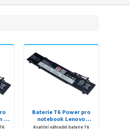
pro
Baterie T6 Power pro
m 3
notebook Lenovo
ly,
SB11K09315, Li-Poly,
 T6
Kvalitní náhradní baterie T6