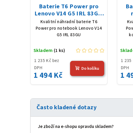
Baterie T6 Power pro
Ba
Lenovo V14 G5 IRL 83GU,
Li-Poly, 11,31 V, 4156
L22D
Kvalitní náhradní baterie T6
Kv
mAh (47 Wh), černá
V,
Power pro notebook Lenovo V14
Pow
G5 IRL 83GU
k
Skladem
(1 ks)
Skla
1 235 Kč bez
1 235
DPH
DPH
Do košíku
1 494 Kč
1 4
Často kladené dotazy
Je zboží na e‑shopu opravdu skladem?