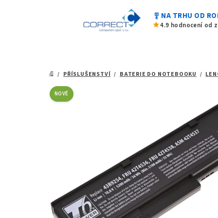
z
Přejít
5
military_tech
NA TRHU OD RO
na
hvězdiček.
star
4.9 hodnocení od 
obsah
/
PŘÍSLUŠENSTVÍ
/
BATERIE DO NOTEBOOKU
/
LEN
DOMŮ
NOVÉ