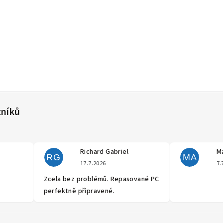
Richard Gabriel
Ma
RG
MA
cení obchodu je 5 z 5 hvězdiček.
Hodnocení obchodu je 5 z 5 hvěz
17.7.2026
7.
Zcela bez problémů. Repasované PC
perfektně připravené.