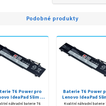
Podobné produkty
terie T6 Power pro
Baterie T6 Power 
novo IdeaPad Slim 3
Lenovo IdeaPad Sli
IRU9 83E6, Li-Poly,
15ABR8 82XM, Li-Po
alitní náhradní baterie T6
Kvalitní náhradní baterie