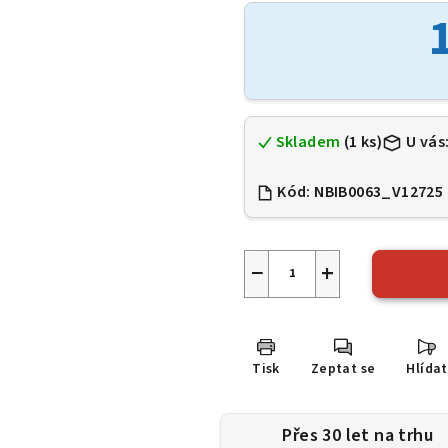
je
0,0
z
5
hvězdiček.
Skladem
(1 ks)
U vás
Kód:
NBIB0063_V12725
−
+
Tisk
Zeptat se
Hlídat
Přes 30 let na trhu