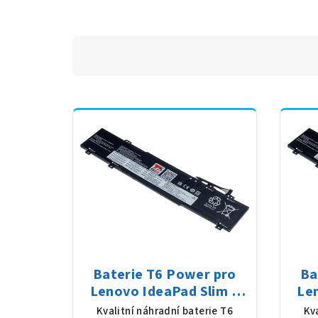
Baterie T6 Power pro
Ba
Lenovo IdeaPad Slim 3
Le
16ABR8 82XR, Li-Poly,
15
Kvalitní náhradní baterie T6
Kv