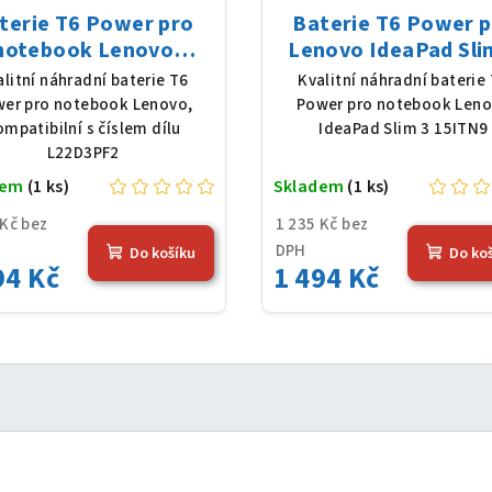
terie T6 Power pro
Baterie T6 Power 
notebook Lenovo
Lenovo IdeaPad Sli
3PF2, Li-Poly, 11,31
15ITN9, Li-Poly, 11,3
alitní náhradní baterie T6
Kvalitní náhradní baterie
 4156 mAh (47 Wh),
4156 mAh (47 Wh), č
er pro notebook Lenovo,
Power pro notebook Len
černá
ompatibilní s číslem dílu
IdeaPad Slim 3 15ITN9
L22D3PF2
dem
(1 ks)
Skladem
(1 ks)
 Kč bez
1 235 Kč bez
DPH
Do košíku
Do ko
94 Kč
1 494 Kč