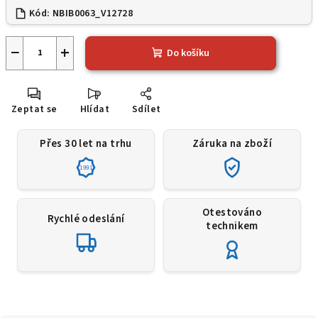
Kód:
NBIB0063_V12728
−
+
Do košíku
Zeptat se
Hlídat
Sdílet
Přes 30 let na trhu
Záruka na zboží
1991
Otestováno
Rychlé odeslání
technikem