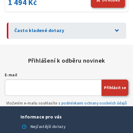
1 494 Kč
Do košíku
expand_more
Často kladené dotazy
E-mail
Přihlásit se
Vložením e-mailu souhlasíte s
podmínkami ochrany osobních údajů
Informace pro vás
help
Nejčastější dotazy