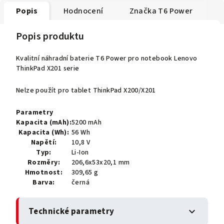
Popis
Hodnocení
Značka
T6 Power
Popis produktu
Kvalitní náhradní baterie T6 Power pro notebook Lenovo
ThinkPad X201 serie
Nelze použít pro tablet ThinkPad X200/X201
Parametry
Kapacita (mAh):
5200 mAh
Kapacita (Wh):
56 Wh
Napětí:
10,8 V
Typ:
Li-Ion
Rozměry:
206,6x53x20,1 mm
Hmotnost:
309,65 g
Barva:
černá
Technické parametry
expand_more