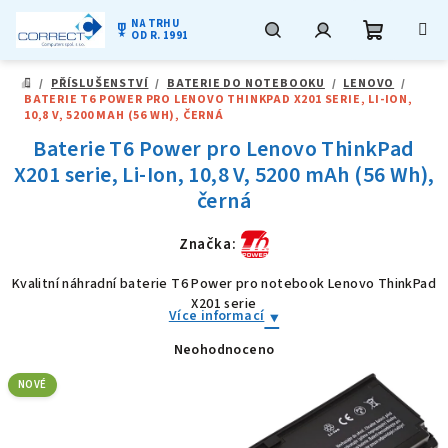
NA TRHU
military_tech
OD R. 1991
Nákupní
Hledat
Přihlášení
Přejít
/
PŘÍSLUŠENSTVÍ
/
BATERIE DO NOTEBOOKU
/
LENOVO
/
na
DOMŮ
BATERIE T6 POWER PRO LENOVO THINKPAD X201 SERIE, LI-ION,
obsah
košík
10,8 V, 5200 MAH (56 WH), ČERNÁ
Baterie T6 Power pro Lenovo ThinkPad
X201 serie, Li-Ion, 10,8 V, 5200 mAh (56 Wh),
černá
Značka:
Kvalitní náhradní baterie T6 Power pro notebook Lenovo ThinkPad
X201 serie
Více informací
Neohodnoceno
Průměrné
hodnocení
produktu
NOVÉ
je
0,0
z
5