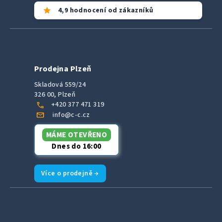
star
4,9 hodnocení od zákazníků
Prodejna Plzeň
Skladová 559/24
326 00, Plzeň
call
+420 377 471 319
mail
info@c-c.cz
MÁME OTEVŘENO
Dnes do 16:00
Více o prodejně →