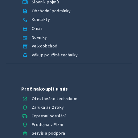
menu_book
Slovník pojmů
description
Obchodní podmínky
call
Kontakty
storefront
O nás
newspaper
Novinky
inventory_2
Velkoobchod
recycling
Výkup použité techniky
Proč nakoupit u nás
verified
Otestováno technikem
shield
Záruka až 2 roky
local_shipping
Expresní odeslání
location_on
Prodejna v Plzni
support_agent
Servis a podpora