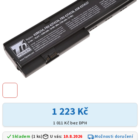
hvězdiček.
1 223 Kč
1 011 Kč bez DPH
Skladem
(1 ks)
U vás:
10.8.2026
Možnosti doručení