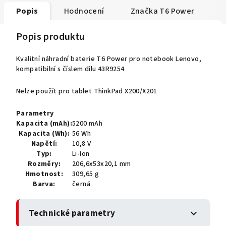
Popis
Hodnocení
Značka
T6 Power
Popis produktu
Kvalitní náhradní baterie T6 Power pro notebook Lenovo,
kompatibilní s číslem dílu 43R9254
Nelze použít pro tablet ThinkPad X200/X201
Parametry
Kapacita (mAh):
5200 mAh
Kapacita (Wh):
56 Wh
Napětí:
10,8 V
Typ:
Li-Ion
Rozměry:
206,6x53x20,1 mm
Hmotnost:
309,65 g
Barva:
černá
Technické parametry
expand_more