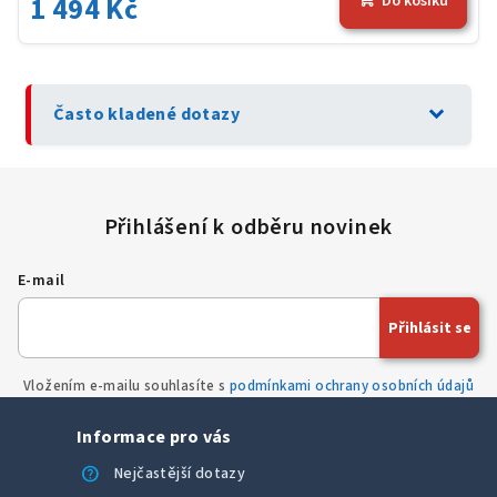
1 494 Kč
Do košíku
expand_more
Často kladené dotazy
E-mail
Přihlásit se
Vložením e-mailu souhlasíte s
podmínkami ochrany osobních údajů
Informace pro vás
help
Nejčastější dotazy