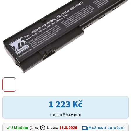
hvězdiček.
1 223 Kč
1 011 Kč bez DPH
Skladem
(1 ks)
U vás:
11.8.2026
Možnosti doručení