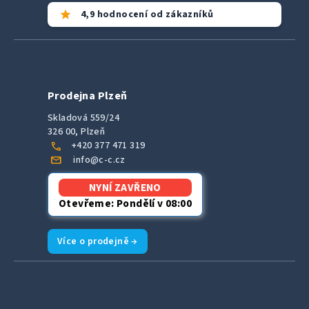
star
4,9 hodnocení od zákazníků
Prodejna Plzeň
Skladová 559/24
326 00, Plzeň
call
+420 377 471 319
mail
info@c-c.cz
NYNÍ ZAVŘENO
Otevřeme: Pondělí v 08:00
Více o prodejně →