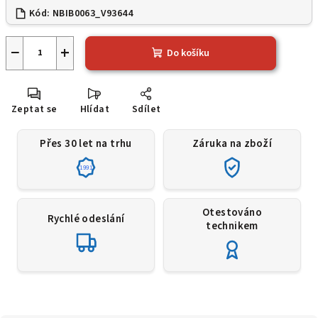
Kód:
NBIB0063_V93644
−
+
Do košíku
Zeptat se
Hlídat
Sdílet
Přes 30 let na trhu
Záruka na zboží
1991
Otestováno
Rychlé odeslání
technikem