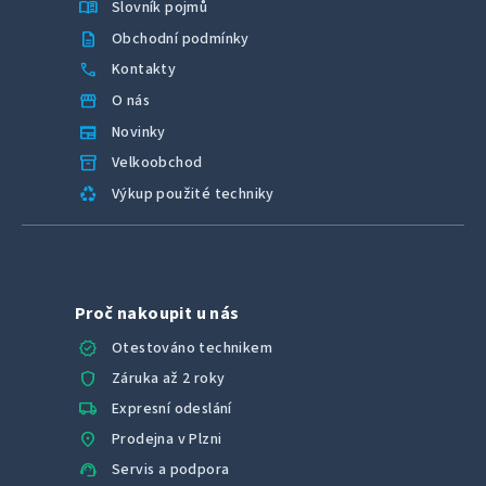
menu_book
Slovník pojmů
description
Obchodní podmínky
call
Kontakty
storefront
O nás
newspaper
Novinky
inventory_2
Velkoobchod
recycling
Výkup použité techniky
Proč nakoupit u nás
verified
Otestováno technikem
shield
Záruka až 2 roky
local_shipping
Expresní odeslání
location_on
Prodejna v Plzni
support_agent
Servis a podpora