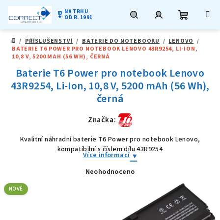
NA TRHU
military_tech
OD R. 1991
Nákupní
Hledat
Přihlášení
Přejít
/
PŘÍSLUŠENSTVÍ
/
BATERIE DO NOTEBOOKU
/
LENOVO
/
na
DOMŮ
BATERIE T6 POWER PRO NOTEBOOK LENOVO 43R9254, LI-ION,
obsah
košík
10,8 V, 5200 MAH (56 WH), ČERNÁ
Baterie T6 Power pro notebook Lenovo
43R9254, Li-Ion, 10,8 V, 5200 mAh (56 Wh),
černá
Značka:
Kvalitní náhradní baterie T6 Power pro notebook Lenovo,
kompatibilní s číslem dílu 43R9254
Více informací
Neohodnoceno
Průměrné
hodnocení
produktu
NOVÉ
je
0,0
z
5