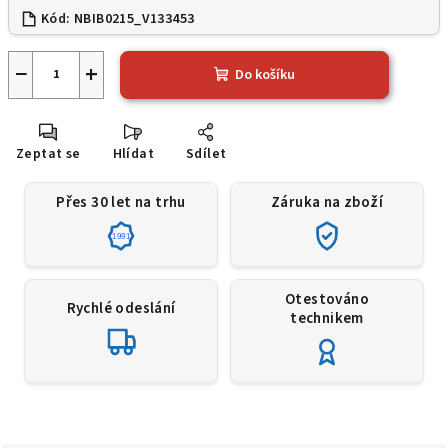
Kód:
NBIB0215_V133453
−
+
Do košíku
Zeptat se
Hlídat
Sdílet
Přes 30 let na trhu
Záruka na zboží
1991
Otestováno
Rychlé odeslání
technikem