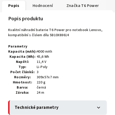
Popis
Hodnocení
Značka
T6 Power
Popis produktu
Kvalitní náhradní baterie T6 Power pro notebook Lenovo,
kompatibilní s číslem dílu 5B10X88614
Parametry
Kapacita (mAh):
4000 mAh
Kapacita (Wh):
45,6 Wh
Napětí:
11,4 V
Typ:
Li-Poly
Počet článků:
3
Rozměry:
309x57x7 mm
Hmotnost:
220 g
Barva:
černá
Záruka:
24 m
Technické parametry
expand_more