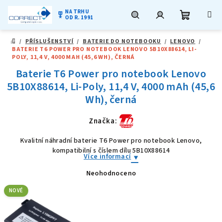
NA TRHU
military_tech
OD R. 1991
Nákupní
Hledat
Přihlášení
Přejít
/
PŘÍSLUŠENSTVÍ
/
BATERIE DO NOTEBOOKU
/
LENOVO
/
na
DOMŮ
BATERIE T6 POWER PRO NOTEBOOK LENOVO 5B10X88614, LI-
obsah
košík
POLY, 11,4 V, 4000 MAH (45,6 WH), ČERNÁ
Baterie T6 Power pro notebook Lenovo
5B10X88614, Li-Poly, 11,4 V, 4000 mAh (45,6
Wh), černá
Značka:
Kvalitní náhradní baterie T6 Power pro notebook Lenovo,
kompatibilní s číslem dílu 5B10X88614
Více informací
Neohodnoceno
Průměrné
hodnocení
produktu
NOVÉ
je
0,0
z
5