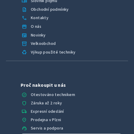
menu_book
Slovník pojmů
description
Obchodní podmínky
call
Kontakty
storefront
O nás
newspaper
Novinky
inventory_2
Velkoobchod
recycling
Výkup použité techniky
Proč nakoupit u nás
verified
Otestováno technikem
shield
Záruka až 2 roky
local_shipping
Expresní odeslání
location_on
Prodejna v Plzni
support_agent
Servis a podpora