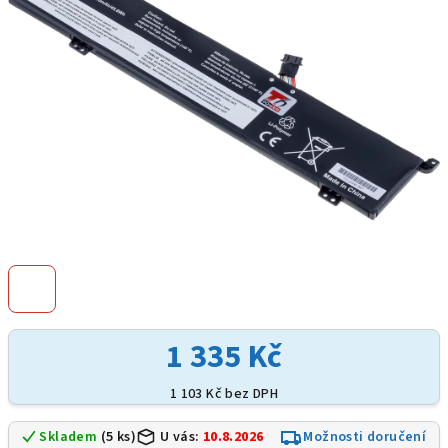
hvězdiček.
1 335 Kč
1 103 Kč bez DPH
Skladem
(5 ks)
U vás:
10.8.2026
Možnosti doručení