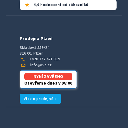
star
4,9 hodnocení od zákazníků
Prodejna Plzeň
Skladová 559/24
326 00, Plzeň
call
+420 377 471 319
mail
info@c-c.cz
NYNÍ ZAVŘENO
Otevřeme dnes v 08:00
Více o prodejně →