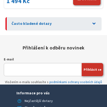
1 494 Kč
expand_more
Často kladené dotazy
E-mail
Přihlásit se
Vložením e-mailu souhlasíte s
podmínkami ochrany osobních údajů
Informace pro vás
help
Nejčastější dotazy