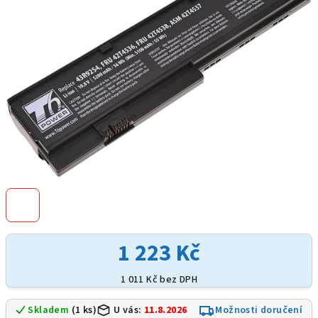
hvězdiček.
1 223 Kč
1 011 Kč bez DPH
Skladem
(1 ks)
U vás:
11.8.2026
Možnosti doručení