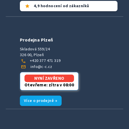
star
4,9 hodnocení od zákazníků
Prodejna Plzeň
Skladová 559/24
326 00, Plzeň
call
+420 377 471 319
mail
info@c-c.cz
NYNÍ ZAVŘENO
Otevřeme: zítra v 08:00
Více o prodejně →