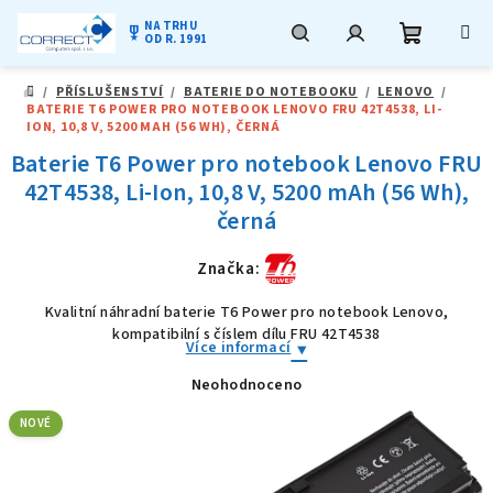
NA TRHU
military_tech
OD R. 1991
Nákupní
Hledat
Přihlášení
Přejít
/
PŘÍSLUŠENSTVÍ
/
BATERIE DO NOTEBOOKU
/
LENOVO
/
na
DOMŮ
BATERIE T6 POWER PRO NOTEBOOK LENOVO FRU 42T4538, LI-
obsah
košík
ION, 10,8 V, 5200 MAH (56 WH), ČERNÁ
Baterie T6 Power pro notebook Lenovo FRU
42T4538, Li-Ion, 10,8 V, 5200 mAh (56 Wh),
černá
Značka:
Kvalitní náhradní baterie T6 Power pro notebook Lenovo,
kompatibilní s číslem dílu FRU 42T4538
Více informací
Neohodnoceno
Průměrné
hodnocení
produktu
NOVÉ
je
0,0
z
5