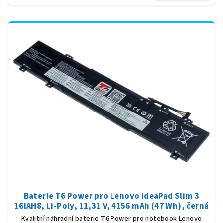
Baterie T6 Power pro Lenovo IdeaPad Slim 3
16IAH8, Li-Poly, 11,31 V, 4156 mAh (47 Wh), černá
Kvalitní náhradní baterie T6 Power pro notebook Lenovo