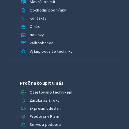
menu_book
Slovník pojmů
description
Obchodní podmínky
call
Kontakty
storefront
O nás
newspaper
Novinky
inventory_2
Velkoobchod
recycling
Výkup použité techniky
Proč nakoupit u nás
verified
Otestováno technikem
shield
Záruka až 2 roky
local_shipping
Expresní odeslání
location_on
Prodejna v Plzni
support_agent
Servis a podpora