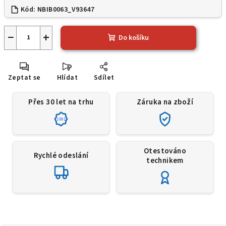
Kód:
NBIB0063_V93647
−
+
Do košíku
Zeptat se
Hlídat
Sdílet
Přes 30 let na trhu
Záruka na zboží
1991
Otestováno
Rychlé odeslání
technikem