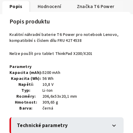
Popis
Hodnocení
Značka
T6 Power
Popis produktu
Kvalitní náhradní baterie T6 Power pro notebook Lenovo,
kompatibilní s číslem dílu FRU 42T4538
Nelze použít pro tablet ThinkPad X200/X201
Parametry
Kapacita (mAh):
5200 mAh
Kapacita (Wh):
56 Wh
Napětí:
10,8 V
Typ:
Li-Ion
Rozměry:
206,6x53x20,1 mm
Hmotnost:
309,65 g
Barva:
černá
Technické parametry
expand_more