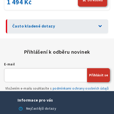
1 494 Kč
Do košíku
expand_more
Často kladené dotazy
E-mail
Přihlásit se
Vložením e-mailu souhlasíte s
podmínkami ochrany osobních údajů
Informace pro vás
help
Nejčastější dotazy