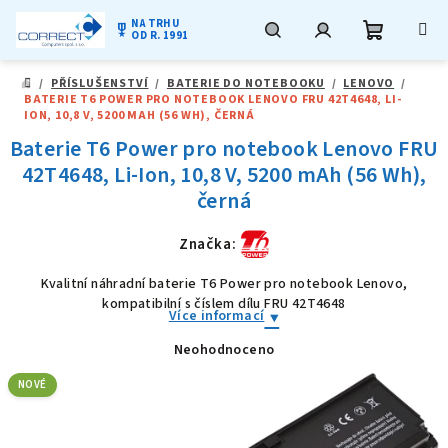
NA TRHU
military_tech
OD R. 1991
Nákupní
Hledat
Přihlášení
Přejít
/
PŘÍSLUŠENSTVÍ
/
BATERIE DO NOTEBOOKU
/
LENOVO
/
na
DOMŮ
BATERIE T6 POWER PRO NOTEBOOK LENOVO FRU 42T4648, LI-
obsah
košík
ION, 10,8 V, 5200 MAH (56 WH), ČERNÁ
Baterie T6 Power pro notebook Lenovo FRU
42T4648, Li-Ion, 10,8 V, 5200 mAh (56 Wh),
černá
Značka:
Kvalitní náhradní baterie T6 Power pro notebook Lenovo,
kompatibilní s číslem dílu FRU 42T4648
Více informací
Neohodnoceno
Průměrné
hodnocení
produktu
NOVÉ
je
0,0
z
5