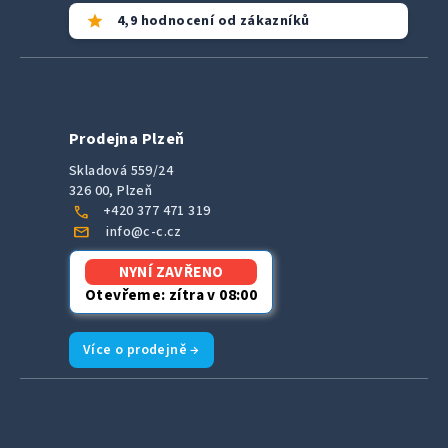
star
4,9 hodnocení od zákazníků
Prodejna Plzeň
Skladová 559/24
326 00, Plzeň
call
+420 377 471 319
mail
info@c-c.cz
NYNÍ ZAVŘENO
Otevřeme: zítra v 08:00
Více o prodejně →