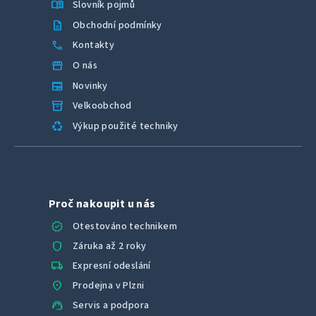
menu_book
Slovník pojmů
description
Obchodní podmínky
call
Kontakty
storefront
O nás
newspaper
Novinky
inventory_2
Velkoobchod
recycling
Výkup použité techniky
Proč nakoupit u nás
verified
Otestováno technikem
shield
Záruka až 2 roky
local_shipping
Expresní odeslání
location_on
Prodejna v Plzni
support_agent
Servis a podpora