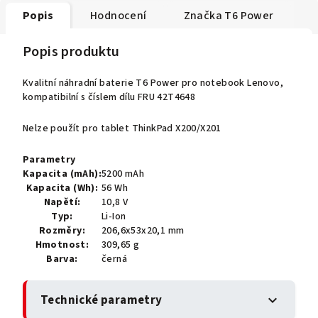
Popis
Hodnocení
Značka
T6 Power
Popis produktu
Kvalitní náhradní baterie T6 Power pro notebook Lenovo,
kompatibilní s číslem dílu FRU 42T4648
Nelze použít pro tablet ThinkPad X200/X201
Parametry
Kapacita (mAh):
5200 mAh
Kapacita (Wh):
56 Wh
Napětí:
10,8 V
Typ:
Li-Ion
Rozměry:
206,6x53x20,1 mm
Hmotnost:
309,65 g
Barva:
černá
Technické parametry
expand_more