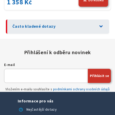
1 358 Kč
Do košíku
expand_more
Často kladené dotazy
E-mail
Přihlásit se
Vložením e-mailu souhlasíte s
podmínkami ochrany osobních údajů
Informace pro vás
help
Nejčastější dotazy