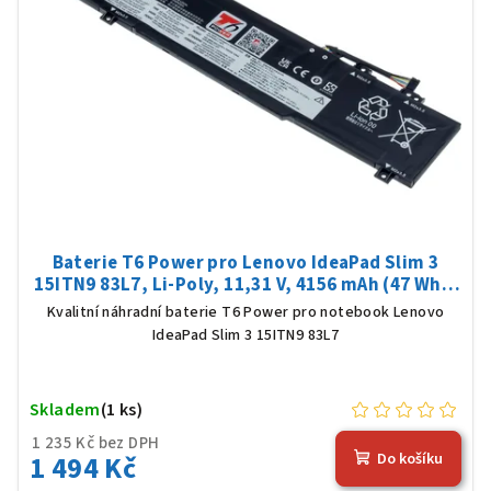
Baterie T6 Power pro Lenovo IdeaPad Slim 3
15ITN9 83L7, Li-Poly, 11,31 V, 4156 mAh (47 Wh),
černá
Kvalitní náhradní baterie T6 Power pro notebook Lenovo
IdeaPad Slim 3 15ITN9 83L7
Skladem
(1 ks)
1 235 Kč bez DPH
1 494 Kč
Do košíku