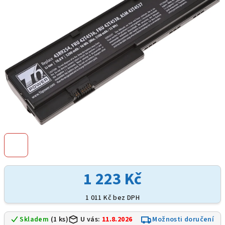
hvězdiček.
1 223 Kč
1 011 Kč bez DPH
Skladem
(1 ks)
U vás:
11.8.2026
Možnosti doručení