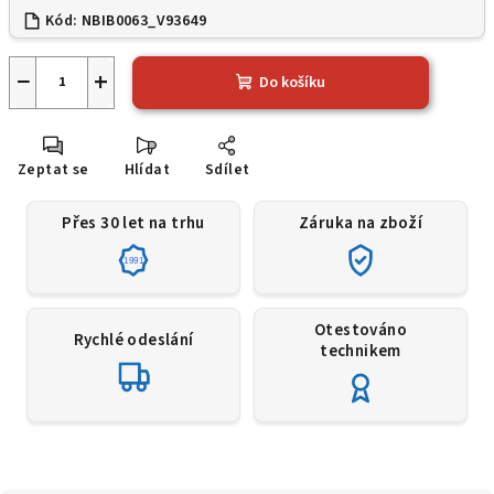
Kód:
NBIB0063_V93649
−
+
Do košíku
Zeptat se
Hlídat
Sdílet
Přes 30 let na trhu
Záruka na zboží
1991
Otestováno
Rychlé odeslání
technikem