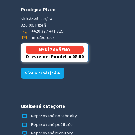
Prodejna Plzeň
Skladová 559/24
326 00, Plzeň
call
+420 377 471 319
mail
info@c-c.cz
NYNÍ ZAVŘENO
Otevřeme: Pondělí v 08:00
Více o prodejně →
Oblíbené kategorie
laptop_chromebook
Repasované notebooky
computer
Repasované počítače
monitor
Repasované monitory