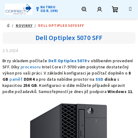
NA TRHU
military_tech
OD R. 1991
Nákupní
Hledat
Přihlášení
Přejít
/
NOVINKY
/
DELL OPTIPLEX 5070 SFF
na
DOMŮ
obsah
košík
Dell Optiplex 5070 SFF
2.5.2024
Brzy skladem počítače
Dell Optiplex 5070
v oblíbeném provedení
SFF. Díky
procesoru
Intel Core i7-9700 vám poskytne dostatečný
výkon pro vaši práci. V základní konfiguraci je počítač doplněn o
8
GB
paměť
DDR4
a pro data nabídne prostor na
SSD
disku
s
kapacitou
256 GB
. Konfiguraci si dále můžete případně upravit
podle požadavků. Samozřejmostí je dnes již podpora
Windows 11
.