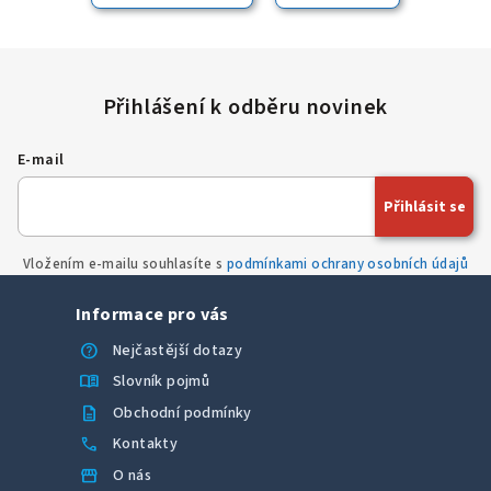
E-mail
Přihlásit se
Vložením e-mailu souhlasíte s
podmínkami ochrany osobních údajů
Informace pro vás
help
Nejčastější dotazy
menu_book
Slovník pojmů
description
Obchodní podmínky
call
Kontakty
storefront
O nás