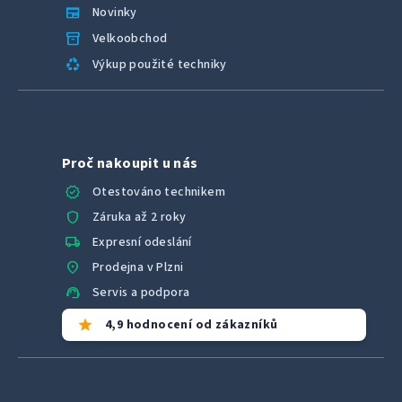
newspaper
Novinky
inventory_2
Velkoobchod
recycling
Výkup použité techniky
Proč nakoupit u nás
verified
Otestováno technikem
shield
Záruka až 2 roky
local_shipping
Expresní odeslání
location_on
Prodejna v Plzni
support_agent
Servis a podpora
star
4,9 hodnocení od zákazníků