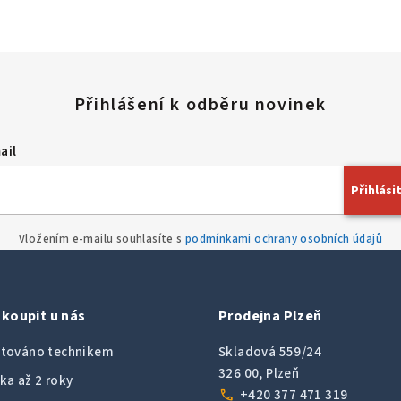
ail
Přihlásit
Vložením e-mailu souhlasíte s
podmínkami ochrany osobních údajů
koupit u nás
Prodejna Plzeň
továno technikem
Skladová 559/24
326 00, Plzeň
ka až 2 roky
call
+420 377 471 319