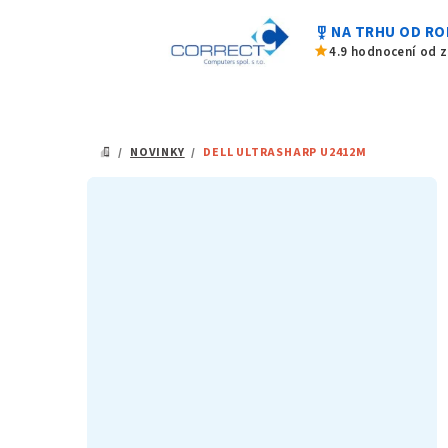
Přejít
military_tech
NA TRHU OD RO
na
star
4.9 hodnocení od 
obsah
/
NOVINKY
/
DELL ULTRASHARP U2412M
DOMŮ
P
o
s
t
r
a
n