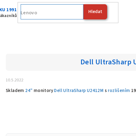
KU 1991
Hledat
zákazníků
Dell UltraSharp
10.5.2022
Skladem
24"
monitory
Dell UltraSharp U2412M
s
rozlišením
19