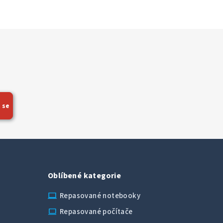
 se
Oblíbené kategorie
laptop_chromebook
Repasované notebooky
computer
Repasované počítače