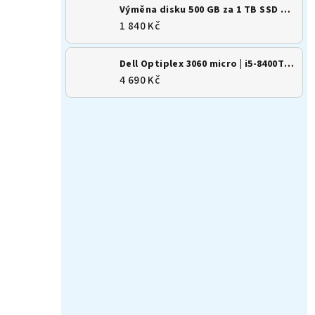
Výměna disku 500 GB za 1 TB SSD M.2 NVMe
1 840 Kč
Dell Optiplex 3060 micro | i5-8400T | 8GB | 256GB SSD | Win 11
4 690 Kč