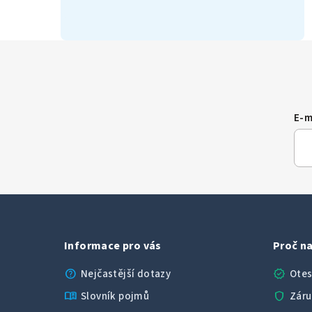
E-m
Informace pro vás
Proč na
help
verified
Nejčastější dotazy
Otes
menu_book
shield
Slovník pojmů
Záru