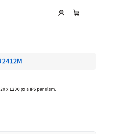
Přihlášení
Nákupní
košík
 U2412M
20 x 1200 px a IPS panelem.