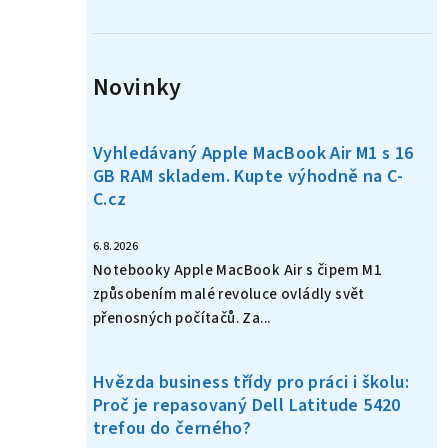
n
í
Novinky
p
a
Vyhledávaný Apple MacBook Air M1 s 16
n
GB RAM skladem. Kupte výhodně na C-
C.cz
e
l
6.8.2026
Notebooky Apple MacBook Air s čipem M1
způsobením malé revoluce ovládly svět
přenosných počítačů. Za...
Hvězda business třídy pro práci i školu:
Proč je repasovaný Dell Latitude 5420
trefou do černého?