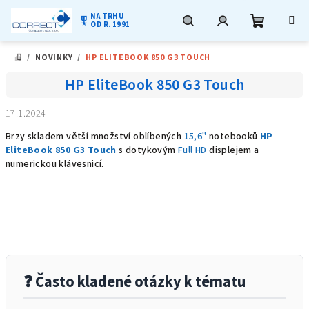
NA TRHU
military_tech
OD R. 1991
Nákupní
Hledat
Přihlášení
Přejít
/
NOVINKY
/
HP ELITEBOOK 850 G3 TOUCH
na
DOMŮ
obsah
košík
HP EliteBook 850 G3 Touch
17.1.2024
Brzy skladem větší množství oblíbených
15,6"
notebooků
HP
EliteBook 850 G3 Touch
s dotykovým
Full HD
displejem a
numerickou klávesnicí.
❓ Často kladené otázky k tématu