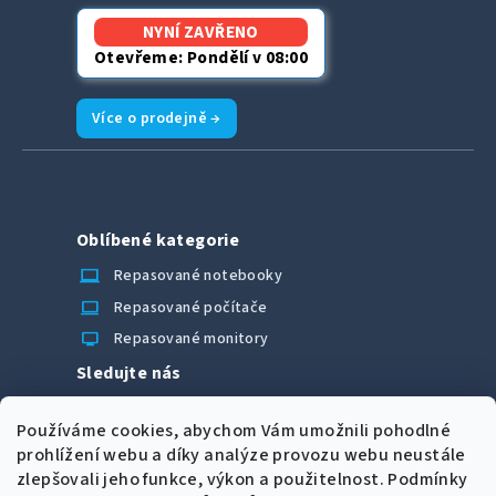
NYNÍ ZAVŘENO
Otevřeme: Pondělí v 08:00
Více o prodejně →
Oblíbené kategorie
laptop_chromebook
Repasované notebooky
computer
Repasované počítače
monitor
Repasované monitory
Sledujte nás
Facebook
Používáme cookies, abychom Vám umožnili pohodlné
Možnosti úhrady
prohlížení webu a díky analýze provozu webu neustále
zlepšovali jeho funkce, výkon a použitelnost.
Podmínky