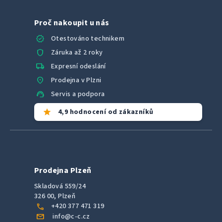
Proč nakoupit u nás
verified
Otestováno technikem
shield
Záruka až 2 roky
local_shipping
Expresní odeslání
location_on
Prodejna v Plzni
support_agent
Servis a podpora
star
4,9 hodnocení od zákazníků
Prodejna Plzeň
Skladová 559/24
326 00, Plzeň
call
+420 377 471 319
mail
info@c-c.cz