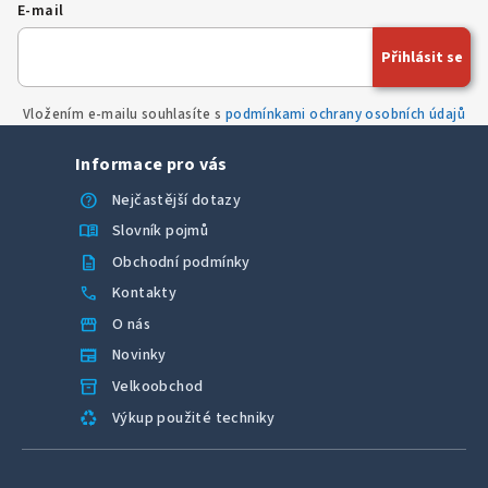
E-mail
Přihlásit se
Vložením e-mailu souhlasíte s
podmínkami ochrany osobních údajů
Informace pro vás
help
Nejčastější dotazy
menu_book
Slovník pojmů
description
Obchodní podmínky
call
Kontakty
storefront
O nás
newspaper
Novinky
inventory_2
Velkoobchod
recycling
Výkup použité techniky