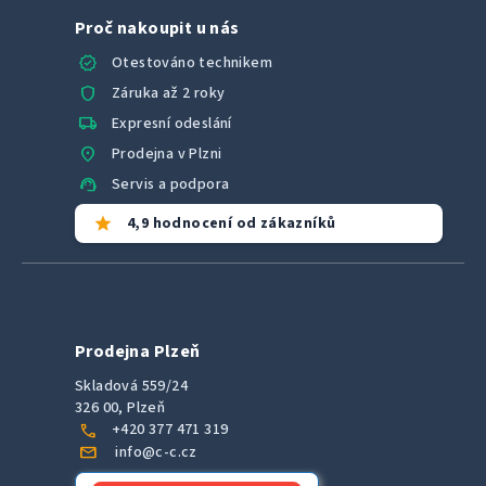
Proč nakoupit u nás
verified
Otestováno technikem
shield
Záruka až 2 roky
local_shipping
Expresní odeslání
location_on
Prodejna v Plzni
support_agent
Servis a podpora
star
4,9 hodnocení od zákazníků
Prodejna Plzeň
Skladová 559/24
326 00, Plzeň
call
+420 377 471 319
mail
info@c-c.cz