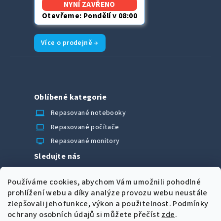
NYNÍ ZAVŘENO
Otevřeme: Pondělí v 08:00
Více o prodejně →
Oblíbené kategorie
laptop_chromebook
Repasované notebooky
computer
Repasované počítače
monitor
Repasované monitory
Sledujte nás
Facebook
Používáme cookies, abychom Vám umožnili pohodlné
Možnosti úhrady
prohlížení webu a díky analýze provozu webu neustále
zlepšovali jeho funkce, výkon a použitelnost.
Podmínky
ochrany osobních údajů si můžete přečíst
zde
.