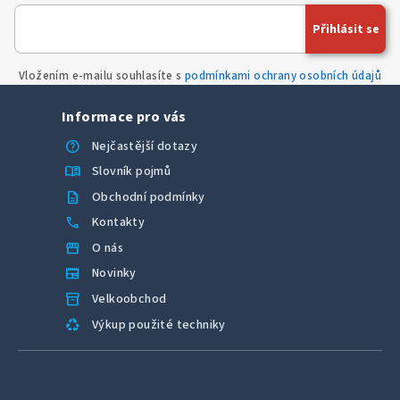
Přihlásit se
Vložením e-mailu souhlasíte s
podmínkami ochrany osobních údajů
Informace pro vás
help
Nejčastější dotazy
menu_book
Slovník pojmů
description
Obchodní podmínky
call
Kontakty
storefront
O nás
newspaper
Novinky
inventory_2
Velkoobchod
recycling
Výkup použité techniky