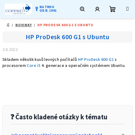
NA TRHU
military_tech
OD R. 1991
Nákupní
Hledat
Přihlášení
Přejít
/
NOVINKY
/
HP PRODESK 600 G1 S UBUNTU
na
DOMŮ
obsah
košík
HP ProDesk 600 G1 s Ubuntu
3.8.2022
Skladem několik kusů levných počítačů
HP ProDesk 600 G1
s
procesorem
Core i5
4. generace a operačním systémem Ubuntu.
❓ Často kladené otázky k tématu