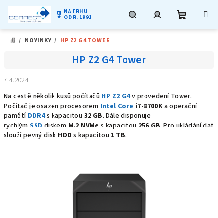
NA TRHU
military_tech
OD R. 1991
Nákupní
Hledat
Přihlášení
Přejít
/
NOVINKY
/
HP Z2 G4 TOWER
na
DOMŮ
obsah
košík
HP Z2 G4 Tower
7.4.2024
Na cestě několik kusů počítačů
HP Z2 G4
v provedení Tower.
Počítač je osazen procesorem
Intel Core
i7-8700K
a
operační
pamětí
DDR4
s kapacitou
32 GB
. Dále disponuje
rychlým
SSD
diskem
M.2 NVMe
s kapacitou
256 GB
. Pro ukládání dat
slouží pevný disk
HDD
s kapacitou
1 TB
.