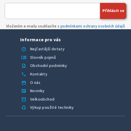
Přihlásit se
Vložením e-mailu souhlasíte s
podmínkami ochrany osobních údajů
Informace pro vás
help
Nejčastější dotazy
menu_book
Slovník pojmů
description
Obchodní podmínky
call
Kontakty
storefront
O nás
newspaper
Novinky
inventory_2
Velkoobchod
recycling
Výkup použité techniky