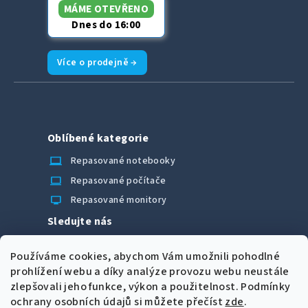
MÁME OTEVŘENO
Dnes do 16:00
Více o prodejně →
Oblíbené kategorie
laptop_chromebook
Repasované notebooky
computer
Repasované počítače
monitor
Repasované monitory
Sledujte nás
Facebook
Používáme cookies, abychom Vám umožnili pohodlné
Možnosti úhrady
prohlížení webu a díky analýze provozu webu neustále
zlepšovali jeho funkce, výkon a použitelnost.
Podmínky
ochrany osobních údajů si můžete přečíst
zde
.