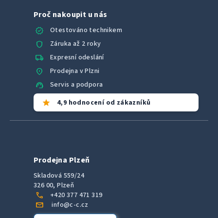
Proč nakoupit u nás
verified
Otestováno technikem
shield
Záruka až 2 roky
local_shipping
Expresní odeslání
location_on
Prodejna v Plzni
support_agent
Servis a podpora
star
4,9 hodnocení od zákazníků
Prodejna Plzeň
Skladová 559/24
326 00, Plzeň
call
+420 377 471 319
mail
info@c-c.cz