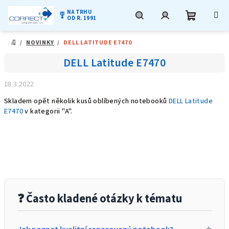
NA TRHU
military_tech
OD R. 1991
Nákupní
Hledat
Přihlášení
Přejít
/
NOVINKY
/
DELL LATITUDE E7470
na
DOMŮ
obsah
košík
DELL Latitude E7470
18.3.2022
Skladem opět několik kusů oblíbených notebooků
DELL Latitude
E7470
v kategorii "A".
❓ Často kladené otázky k tématu