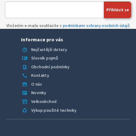
Přihlásit se
Vložením e-mailu souhlasíte s
podmínkami ochrany osobních údajů
Informace pro vás
help
Nejčastější dotazy
menu_book
Slovník pojmů
description
Obchodní podmínky
call
Kontakty
storefront
O nás
newspaper
Novinky
inventory_2
Velkoobchod
recycling
Výkup použité techniky