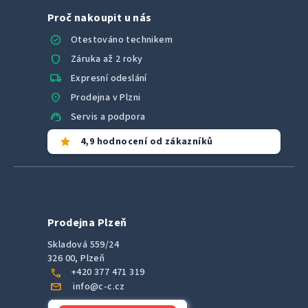
Proč nakoupit u nás
verified
Otestováno technikem
shield
Záruka až 2 roky
local_shipping
Expresní odeslání
location_on
Prodejna v Plzni
support_agent
Servis a podpora
star
4,9 hodnocení od zákazníků
Prodejna Plzeň
Skladová 559/24
326 00, Plzeň
call
+420 377 471 319
mail
info@c-c.cz