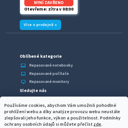
NYNÍ ZAVŘENO
Otevřeme: zítra v 08:00
Více o prodejně →
Oblíbené kategorie
laptop_chromebook
Repasované notebooky
computer
Repasované počítače
monitor
Repasované monitory
Sledujte nás
Facebook
Používáme cookies, abychom Vám umožnili pohodlné
Možnosti úhrady
prohlížení webu a díky analýze provozu webu neustále
zlepšovali jeho funkce, výkon a použitelnost.
Podmínky
ochrany osobních údajů si můžete přečíst
zde
.