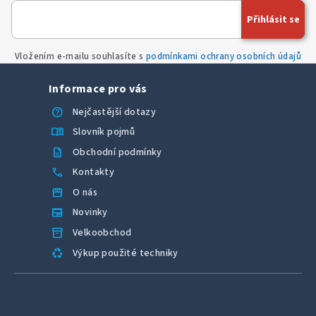
Přihlásit se
Vložením e-mailu souhlasíte s
podmínkami ochrany osobních údajů
Informace pro vás
help
Nejčastější dotazy
menu_book
Slovník pojmů
description
Obchodní podmínky
call
Kontakty
storefront
O nás
newspaper
Novinky
inventory_2
Velkoobchod
recycling
Výkup použité techniky