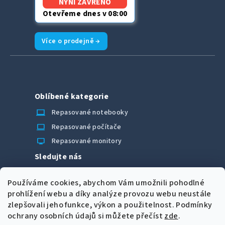
NYNÍ ZAVŘENO
Otevřeme dnes v 08:00
Více o prodejně →
Oblíbené kategorie
laptop_chromebook
Repasované notebooky
computer
Repasované počítače
monitor
Repasované monitory
Sledujte nás
Facebook
Používáme cookies, abychom Vám umožnili pohodlné
Možnosti úhrady
prohlížení webu a díky analýze provozu webu neustále
zlepšovali jeho funkce, výkon a použitelnost.
Podmínky
ochrany osobních údajů si můžete přečíst
zde
.