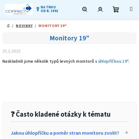
NA TRHU
military_tech
OD R. 1991
Nákupní
Hledat
Přihlášení
Přejít
/
NOVINKY
/
MONITORY 19"
na
DOMŮ
obsah
košík
Monitory 19"
25.2.2022
Naskladnili jsme několik typů levných monitorů s
úhlopříčkou 19"
.
❓ Často kladené otázky k tématu
+
Jakou úhlopříčku a poměr stran monitoru zvolit?