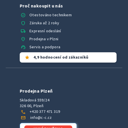
Proč nakoupit u nás
verified
Otestováno technikem
shield
Záruka až 2 roky
local_shipping
Expresní odeslání
location_on
Prodejna v Plzni
support_agent
Servis a podpora
star
4,9 hodnocení od zákazníků
Prodejna Plzeň
Skladová 559/24
326 00, Plzeň
call
+420 377 471 319
mail
info@c-c.cz