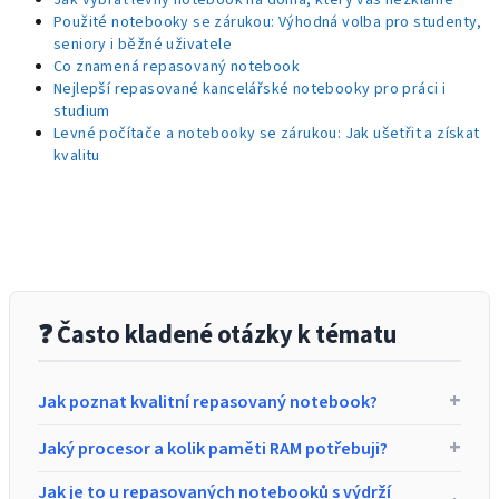
Jak vybrat levný notebook na doma, který vás nezklame
Použité notebooky se zárukou: Výhodná volba pro studenty,
seniory i běžné uživatele
Co znamená repasovaný notebook
Nejlepší repasované kancelářské notebooky pro práci i
studium
Levné počítače a notebooky se zárukou: Jak ušetřit a získat
kvalitu
❓ Často kladené otázky k tématu
+
Jak poznat kvalitní repasovaný notebook?
Kvalitní notebook poznáte podle pevné konstrukce a
+
Jaký procesor a kolik paměti RAM potřebuji?
firemní řady (např. Dell Latitude, HP EliteBook či Lenovo
ThinkPad). Tyto manažerské notebooky mají výrazně vyšší
Na běžnou práci, internet a
školu
skvěle poslouží
Jak je to u repasovaných notebooků s výdrží