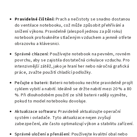
Pravidelné čištění:
Prach a nečistoty se snadno dostanou
do ventilace notebooku, což může způsobit přehřívání a
snížení výkonu. Pravidelně (alespoň jednou za půl roku)
notebook profoukněte stlačeným vzduchem a jemně otřete
obrazovku a klávesnici.
Správné chlazení:
Používejte notebook na pevném, rovném
povrchu, aby se zajistila dostatečná cirkulace vzduchu. Pro
intenzivnější zátěž, jako je hraní her nebo náročná grafická
práce, zvažte použití chladící podložky.
Pečujte o baterii:
Baterii notebooku nechte pravidelně projít
cyklem vybití a nabití. Ideálně se držte nabití mezi 20 % a 80
%. Při dlouhodobém použití ze sítě baterii raději vyjměte,
pokud to model notebooku dovoluje.
Aktualizace softwaru:
Pravidelně aktualizujte operační
systém i ovladače. Tyto aktualizace nejen zvyšují
zabezpečení, ale často optimalizují výkon a stabilitu zařízení.
Správné uložení a přenášení:
Používejte kvalitní obal nebo