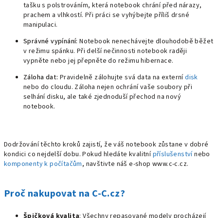
tašku s polstrováním, která notebook chrání před nárazy,
prachem a vlhkostí. Při práci se vyhýbejte příliš drsné
manipulaci.
Správné vypínání:
Notebook nenechávejte dlouhodobě běžet
v režimu spánku. Při delší nečinnosti notebook raději
vypněte nebo jej přepněte do režimu hibernace.
Záloha dat:
Pravidelně zálohujte svá data na externí
disk
nebo do cloudu. Záloha nejen ochrání vaše soubory při
selhání disku, ale také zjednoduší přechod na nový
notebook.
Dodržování těchto kroků zajistí, že váš notebook zůstane v dobré
kondici co nejdelší dobu. Pokud hledáte kvalitní
příslušenství
nebo
komponenty k počítačům
, navštivte náš e-shop www.c-c.cz.
Proč nakupovat na C-C.cz?
Špičková kvalita
: Všechny repasované modely procházejí