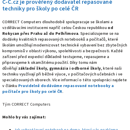
C-C.cz je prověřený dodavatel repasované
techniky pro školy po celé ČR
CORRECT Computers dlouhodobě spolupracuje se školami a
vzdělávacími institucemi napříč celou Českou republikou
od
Rokycan přes Prahu až do Pelhřimova
. Specializujeme se na
dodávky kvalitních repasovaných notebooků a počítačů, které
školám umožňují modernizovat technické vybavení bez zbytečných
kompromisů v oblasti výkonu, spolehlivosti a bezpečnosti. Každé
zařízení před expedicí důkladně testujeme, repasujeme a
připravujeme k okamžitému použití. Díky tomu nám
důvěřují
základní školy, gymnázia i odborné školy
, které naši
techniku využívají při běžné výuce, v počítačových učebnách i ve
specializovaných oborech. Více informací o této spolupráci najdete
v článku
Pravidelně dodáváme repasované notebooky a
počítače pro školy po celé ČR
.
Tým CORRECT Computers
Mohlo by vás zajímat: