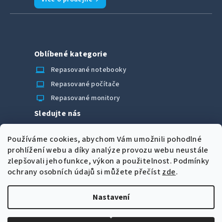
Oblíbené kategorie
laptop_chromebook
Repasované notebooky
computer
Repasované počítače
monitor
Repasované monitory
Sledujte nás
Facebook
Používáme cookies, abychom Vám umožnili pohodlné
Možnosti úhrady
prohlížení webu a díky analýze provozu webu neustále
zlepšovali jeho funkce, výkon a použitelnost.
Podmínky
ochrany osobních údajů si můžete přečíst
zde
.
Nastavení
Z
Copyright 2026
CORRECT Computers spol. s r.o.
. Všechna
á
práva vyhrazena.
Upravit nastavení cookies