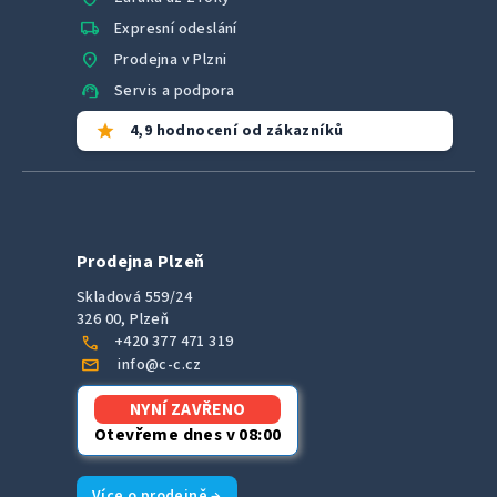
local_shipping
Expresní odeslání
location_on
Prodejna v Plzni
support_agent
Servis a podpora
star
4,9 hodnocení od zákazníků
Prodejna Plzeň
Skladová 559/24
326 00, Plzeň
call
+420 377 471 319
mail
info@c-c.cz
NYNÍ ZAVŘENO
Otevřeme dnes v 08:00
Více o prodejně →