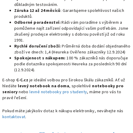
důkladným testováním.
Záruka 12 až 24 měsíců
: Garantujeme spolehlivost našich
produktů.
Odborné poradenství:
Rádi vám poradíme s výběrem a
pomůžeme najít zařízení odpovídající vašim potřebám. Jsme
zkušený prodejce elektroniky s dobrou pověstí již od roku
1991.
Rychlé doručení zboží:
Průměrná doba dodání objednaného
zboží ve dnech: 1,4 (Heureka Ověřeno zákazníky 12.9.2024)
Spokojenost s nákupem:
100 % zákazníků nás doporučuje
podle dotazníku spokojenosti Heureka za posledních 90 dní
(12.9.2024).
E-shop
C-C.cz
je ideální volbou pro širokou škálu zákazníků. Ať už
hledáte
levný notebook na doma
, spolehlivé
notebooky pro
seniory
nebo
levné notebooky pro studenty
, máme pro vás to
pravé řešení.
Pokud máte jakýkoliv dotaz k nákupu elektroniky, neváhejte nás
kontaktovat
.