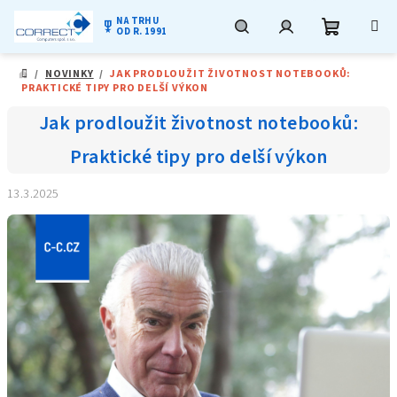
NA TRHU
military_tech
OD R. 1991
Nákupní
Hledat
Přihlášení
Přejít
/
NOVINKY
/
JAK PRODLOUŽIT ŽIVOTNOST NOTEBOOKŮ:
na
DOMŮ
PRAKTICKÉ TIPY PRO DELŠÍ VÝKON
obsah
košík
Jak prodloužit životnost notebooků:
Praktické tipy pro delší výkon
13.3.2025