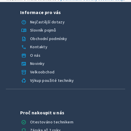
Informace pro vás
help
Nejčastější dotazy
menu_book
Slovník pojmů
description
Obchodní podmínky
call
Kontakty
storefront
O nás
newspaper
Novinky
inventory_2
Velkoobchod
recycling
Výkup použité techniky
Proč nakoupit u nás
verified
Otestováno technikem
shield
Záruka až 2 roky