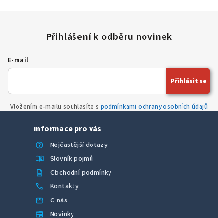
E-mail
Přihlásit se
Vložením e-mailu souhlasíte s
podmínkami ochrany osobních údajů
Informace pro vás
help
Nejčastější dotazy
menu_book
Slovník pojmů
description
Obchodní podmínky
call
Kontakty
storefront
O nás
newspaper
Novinky