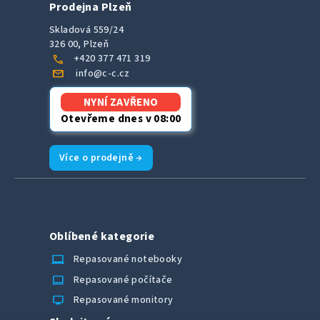
Prodejna Plzeň
Skladová 559/24
326 00, Plzeň
call
+420 377 471 319
mail
info@c-c.cz
NYNÍ ZAVŘENO
Otevřeme dnes v 08:00
Více o prodejně →
Oblíbené kategorie
laptop_chromebook
Repasované notebooky
computer
Repasované počítače
monitor
Repasované monitory