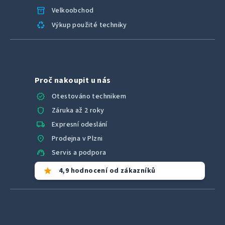
inventory_2
Velkoobchod
recycling
Výkup použité techniky
Proč nakoupit u nás
verified
Otestováno technikem
shield
Záruka až 2 roky
local_shipping
Expresní odeslání
location_on
Prodejna v Plzni
support_agent
Servis a podpora
star
4,9 hodnocení od zákazníků