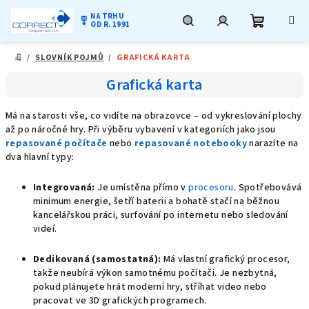
NA TRHU
military_tech
OD R. 1991
Nákupní
Hledat
Přihlášení
Přejít
/
SLOVNÍK POJMŮ
/
GRAFICKÁ KARTA
na
DOMŮ
obsah
košík
Grafická karta
Má na starosti vše, co vidíte na obrazovce – od vykreslování plochy
až po náročné hry. Při výběru vybavení v kategoriích jako jsou
r
epasované počítače
nebo
repasované notebooky
narazíte na
dva hlavní typy:
Integrovaná:
Je umístěna přímo v
procesoru
. Spotřebovává
minimum energie, šetří baterii a bohatě stačí na běžnou
kancelářskou práci, surfování po internetu nebo sledování
videí.
Dedikovaná (samostatná):
Má vlastní grafický procesor,
takže neubírá výkon samotnému počítači. Je nezbytná,
pokud plánujete hrát moderní hry, stříhat video nebo
pracovat ve 3D grafických programech.