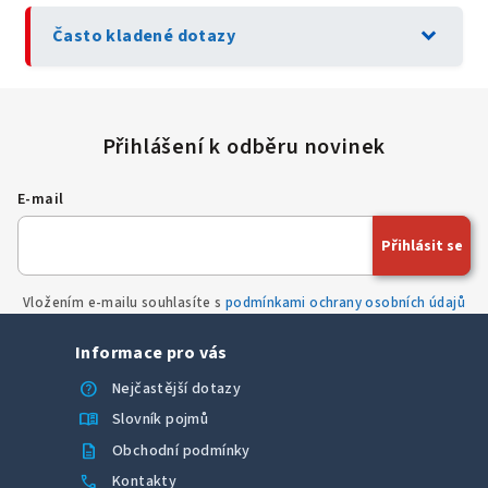
expand_more
Často kladené dotazy
E-mail
Přihlásit se
Vložením e-mailu souhlasíte s
podmínkami ochrany osobních údajů
Informace pro vás
help
Nejčastější dotazy
menu_book
Slovník pojmů
description
Obchodní podmínky
call
Kontakty