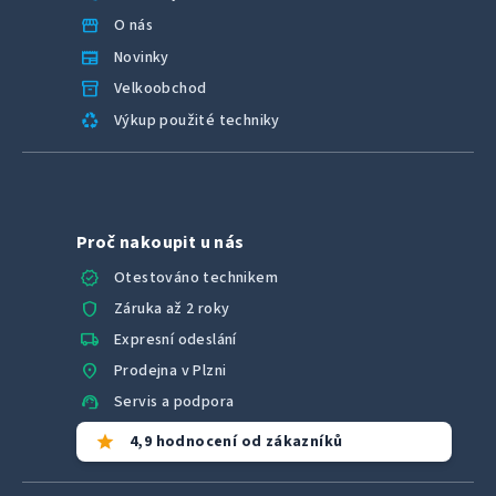
storefront
O nás
newspaper
Novinky
inventory_2
Velkoobchod
recycling
Výkup použité techniky
Proč nakoupit u nás
verified
Otestováno technikem
shield
Záruka až 2 roky
local_shipping
Expresní odeslání
location_on
Prodejna v Plzni
support_agent
Servis a podpora
star
4,9 hodnocení od zákazníků