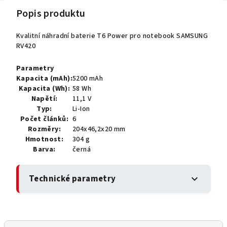
Popis produktu
Kvalitní náhradní baterie T6 Power pro notebook SAMSUNG
RV420
Parametry
Kapacita (mAh):
5200 mAh
Kapacita (Wh):
58 Wh
Napětí:
11,1 V
Typ:
Li-Ion
Počet článků:
6
Rozměry:
204x46,2x20 mm
Hmotnost:
304 g
Barva:
černá
Technické parametry
expand_more