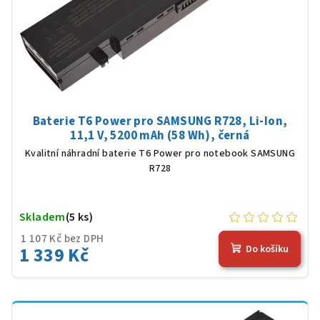
Baterie T6 Power pro SAMSUNG R728, Li-Ion,
11,1 V, 5200 mAh (58 Wh), černá
Kvalitní náhradní baterie T6 Power pro notebook SAMSUNG
R728
Skladem
(5 ks)
1 107 Kč bez DPH
1 339 Kč
Do košíku