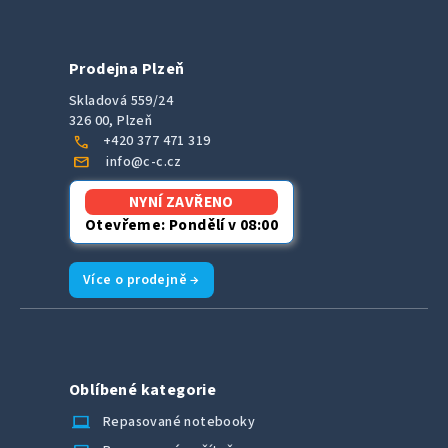
Prodejna Plzeň
Skladová 559/24
326 00, Plzeň
call
+420 377 471 319
mail
info@c-c.cz
NYNÍ ZAVŘENO
Otevřeme: Pondělí v 08:00
Více o prodejně →
Oblíbené kategorie
laptop_chromebook
Repasované notebooky