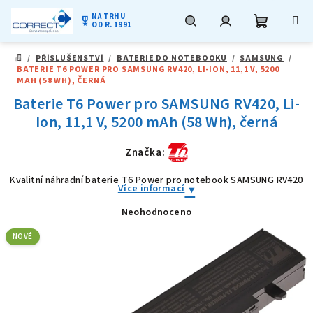
NA TRHU
military_tech
OD R. 1991
Nákupní
Hledat
Přihlášení
Přejít
/
PŘÍSLUŠENSTVÍ
/
BATERIE DO NOTEBOOKU
/
SAMSUNG
/
na
DOMŮ
BATERIE T6 POWER PRO SAMSUNG RV420, LI-ION, 11,1 V, 5200
obsah
košík
MAH (58 WH), ČERNÁ
Baterie T6 Power pro SAMSUNG RV420, Li-
Ion, 11,1 V, 5200 mAh (58 Wh), černá
Značka:
Kvalitní náhradní baterie T6 Power pro notebook SAMSUNG RV420
Více informací
Neohodnoceno
Průměrné
hodnocení
produktu
NOVÉ
je
0,0
z
5
hvězdiček.