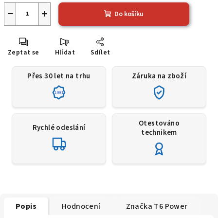
−
+
Do košíku
Zeptat se
Hlídat
Sdílet
Přes 30 let na trhu
Záruka na zboží
1991
Otestováno
Rychlé odeslání
technikem
Popis
Hodnocení
Značka
T6 Power