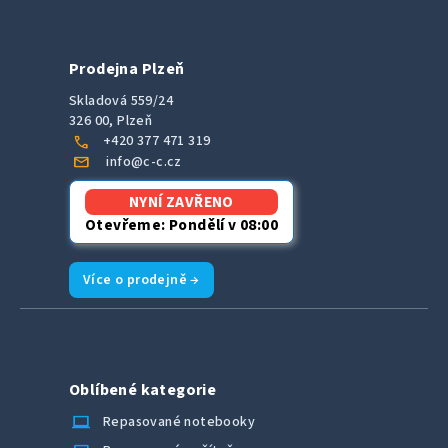
Prodejna Plzeň
Skladová 559/24
326 00, Plzeň
call
+420 377 471 319
mail
info@c-c.cz
NYNÍ ZAVŘENO
Otevřeme: Pondělí v 08:00
Více o prodejně →
Oblíbené kategorie
laptop_chromebook
Repasované notebooky