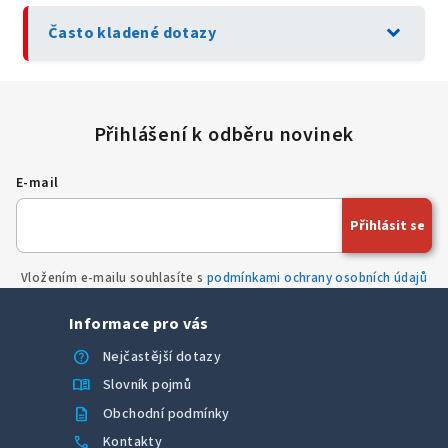
expand_more
Často kladené dotazy
E-mail
Přihlásit se
Vložením e-mailu souhlasíte s
podmínkami ochrany osobních údajů
Informace pro vás
help
Nejčastější dotazy
menu_book
Slovník pojmů
description
Obchodní podmínky
call
Kontakty