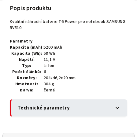
Popis produktu
Kvalitní náhradní baterie T6 Power pro notebook SAMSUNG
RV510
Parametry
Kapacita (mAh):
5200 mAh
Kapacita (Wh):
58 Wh
Napětí:
11,1 V
Typ:
Li-Ion
Počet článků:
6
Rozměry:
204x46,2x20 mm
Hmotnost:
304 g
Barva:
černá
Technické parametry
expand_more