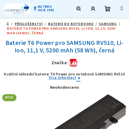
NA TRHU
military_tech
OD R. 1991
Nákupní
Hledat
Přihlášení
Přejít
/
PŘÍSLUŠENSTVÍ
/
BATERIE DO NOTEBOOKU
/
SAMSUNG
/
na
DOMŮ
BATERIE T6 POWER PRO SAMSUNG RV510, LI-ION, 11,1 V, 5200
obsah
košík
MAH (58 WH), ČERNÁ
Baterie T6 Power pro SAMSUNG RV510, Li-
Ion, 11,1 V, 5200 mAh (58 Wh), černá
Značka:
Kvalitní náhradní baterie T6 Power pro notebook SAMSUNG RV510
Více informací
Neohodnoceno
Průměrné
hodnocení
produktu
NOVÉ
je
0,0
z
5
hvězdiček.