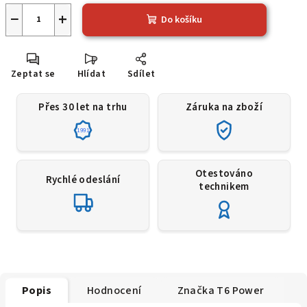
−
+
Do košíku
Zeptat se
Hlídat
Sdílet
Přes 30 let na trhu
Záruka na zboží
1991
Otestováno
Rychlé odeslání
technikem
Popis
Hodnocení
Značka
T6 Power