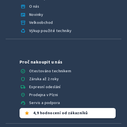
storefront
O nás
newspaper
Novinky
inventory_2
Velkoobchod
recycling
Výkup použité techniky
Proč nakoupit u nás
verified
Otestováno technikem
shield
Záruka až 2 roky
local_shipping
Expresní odeslání
location_on
Prodejna v Plzni
support_agent
Servis a podpora
star
4,9 hodnocení od zákazníků