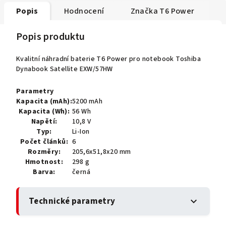
Popis
Hodnocení
Značka
T6 Power
Popis produktu
Kvalitní náhradní baterie T6 Power pro notebook Toshiba
Dynabook Satellite EXW/57HW
Parametry
Kapacita (mAh):
5200 mAh
Kapacita (Wh):
56 Wh
Napětí:
10,8 V
Typ:
Li-Ion
Počet článků:
6
Rozměry:
205,6x51,8x20 mm
Hmotnost:
298 g
Barva:
černá
Technické parametry
expand_more