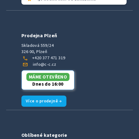
Prodejna Plzeň
Skladová 559/24
326 00, Plzeň
call
+420 377 471 319
mail
info@c-c.cz
MÁME OTEVŘENO
Dnes do 16:00
Více o prodejně →
Oblíbené kategorie