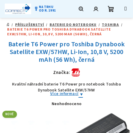
NA TRHU
military_tech
OD R. 1991
Nákupní
Hledat
Přihlášení
Přejít
/
PŘÍSLUŠENSTVÍ
/
BATERIE DO NOTEBOOKU
/
TOSHIBA
/
na
DOMŮ
BATERIE T6 POWER PRO TOSHIBA DYNABOOK SATELLITE
obsah
košík
EXW/57HW, LI-ION, 10,8 V, 5200 MAH (56 WH), ČERNÁ
Baterie T6 Power pro Toshiba Dynabook
Satellite EXW/57HW, Li-Ion, 10,8 V, 5200
mAh (56 Wh), černá
Značka:
Kvalitní náhradní baterie T6 Power pro notebook Toshiba
Dynabook Satellite EXW/57HW
Více informací
Neohodnoceno
Průměrné
hodnocení
produktu
NOVÉ
je
0,0
z
5