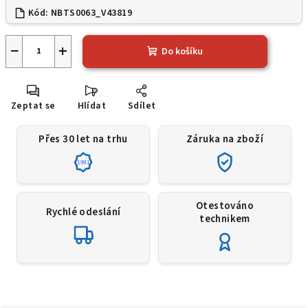
Kód:
NBTS0063_V43819
−
+
Do košíku
Zeptat se
Hlídat
Sdílet
Přes 30 let na trhu
Záruka na zboží
1991
Otestováno
Rychlé odeslání
technikem