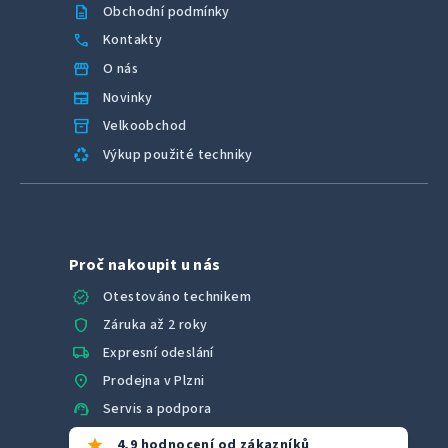
description
Obchodní podmínky
call
Kontakty
storefront
O nás
newspaper
Novinky
inventory_2
Velkoobchod
recycling
Výkup použité techniky
Proč nakoupit u nás
verified
Otestováno technikem
shield
Záruka až 2 roky
local_shipping
Expresní odeslání
location_on
Prodejna v Plzni
support_agent
Servis a podpora
star
4,9 hodnocení od zákazníků