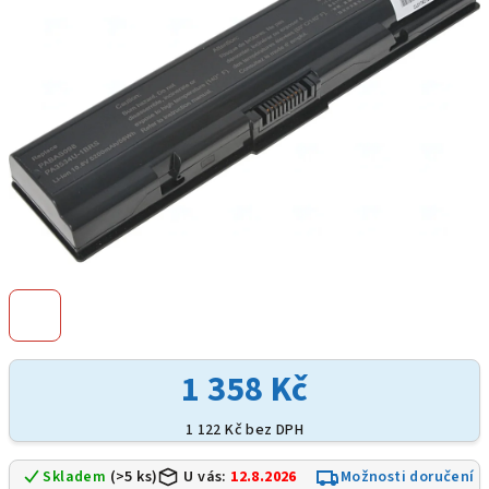
hvězdiček.
1 358 Kč
1 122 Kč bez DPH
Skladem
(>5 ks)
U vás:
12.8.2026
Možnosti doručení