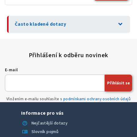
expand_more
Často kladené dotazy
E-mail
Přihlásit se
Vložením e-mailu souhlasíte s
podmínkami ochrany osobních údajů
Informace pro vás
help
Nejčastější dotazy
menu_book
Slovník pojmů