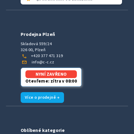
Prodejna Plzeň
Skladová 559/24
326 00, Plzeň
call
+420 377 471 319
mail
info@c-c.cz
NYNÍ ZAVŘENO
Otevřeme: zítra v 08:00
Více o prodejně →
Oblíbené kategorie