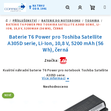
NA TRHU
military_tech
OD R. 1991
Nákupní
Hledat
Přihlášení
Přejít
/
PŘÍSLUŠENSTVÍ
/
BATERIE DO NOTEBOOKU
/
TOSHIBA
/
na
DOMŮ
BATERIE T6 POWER PRO TOSHIBA SATELLITE A305D SERIE, LI-
obsah
košík
ION, 10,8 V, 5200 MAH (56 WH), ČERNÁ
Baterie T6 Power pro Toshiba Satellite
A305D serie, Li-Ion, 10,8 V, 5200 mAh (56
Wh), černá
Značka:
Kvalitní náhradní baterie T6 Power pro notebook Toshiba Satellite
A305D serie
Více informací
Neohodnoceno
Průměrné
hodnocení
produktu
NOVÉ
je
0,0
z
5