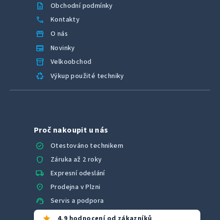
description
Obchodní podmínky
call
Kontakty
storefront
O nás
newspaper
Novinky
inventory_2
Velkoobchod
recycling
Výkup použité techniky
Proč nakoupit u nás
verified
Otestováno technikem
shield
Záruka až 2 roky
local_shipping
Expresní odeslání
location_on
Prodejna v Plzni
support_agent
Servis a podpora
star
4,9 hodnocení od zákazníků