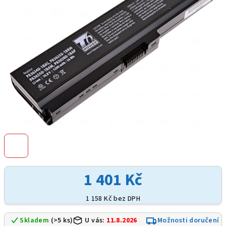
hvězdiček.
1 401 Kč
1 158 Kč bez DPH
Skladem
(>5 ks)
U vás:
11.8.2026
Možnosti doručení