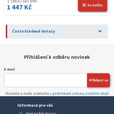
1 196 Kč bez DPH
1 447 Kč
Do košíku
expand_more
Často kladené dotazy
E-mail
Přihlásit se
Vložením e-mailu souhlasíte s
podmínkami ochrany osobních údajů
Informace pro vás
help
Nejčastější dotazy