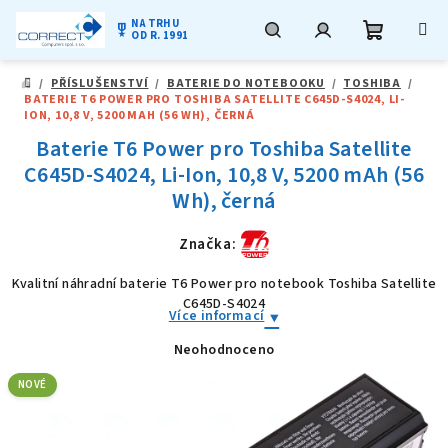
NA TRHU
military_tech
OD R. 1991
Nákupní
Hledat
Přihlášení
Přejít
/
PŘÍSLUŠENSTVÍ
/
BATERIE DO NOTEBOOKU
/
TOSHIBA
/
na
DOMŮ
BATERIE T6 POWER PRO TOSHIBA SATELLITE C645D-S4024, LI-
obsah
košík
ION, 10,8 V, 5200 MAH (56 WH), ČERNÁ
Baterie T6 Power pro Toshiba Satellite
C645D-S4024, Li-Ion, 10,8 V, 5200 mAh (56
Wh), černá
Značka:
Kvalitní náhradní baterie T6 Power pro notebook Toshiba Satellite
C645D-S4024
Více informací
Neohodnoceno
Průměrné
hodnocení
produktu
NOVÉ
je
0,0
z
5