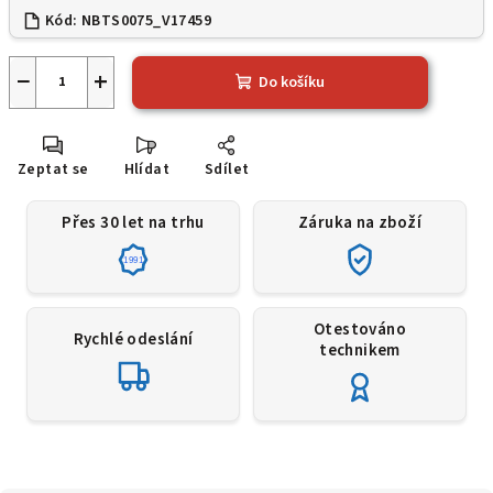
Kód:
NBTS0075_V17459
−
+
Do košíku
Zeptat se
Hlídat
Sdílet
Přes 30 let na trhu
Záruka na zboží
1991
Otestováno
Rychlé odeslání
technikem