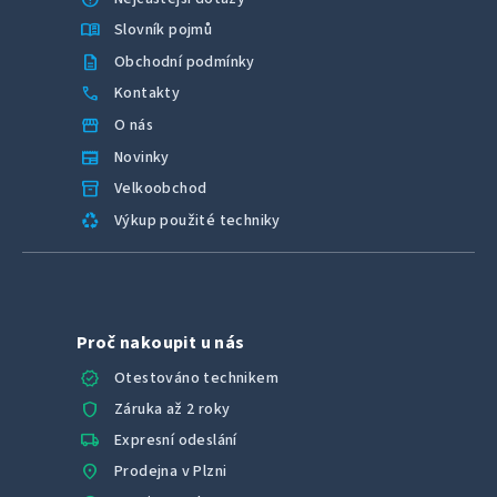
menu_book
Slovník pojmů
description
Obchodní podmínky
call
Kontakty
storefront
O nás
newspaper
Novinky
inventory_2
Velkoobchod
recycling
Výkup použité techniky
Proč nakoupit u nás
verified
Otestováno technikem
shield
Záruka až 2 roky
local_shipping
Expresní odeslání
location_on
Prodejna v Plzni