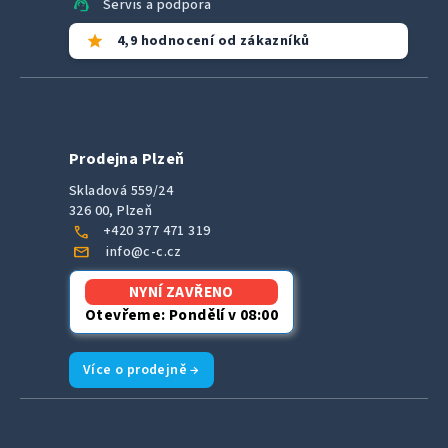
support_agent
Servis a podpora
star
4,9 hodnocení od zákazníků
Prodejna Plzeň
Skladová 559/24
326 00, Plzeň
call
+420 377 471 319
mail
info@c-c.cz
NYNÍ ZAVŘENO
Otevřeme: Pondělí v 08:00
Více o prodejně →