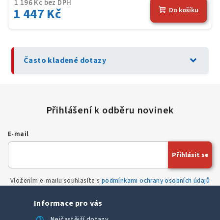
1 196 Kč bez DPH
1 447 Kč
Do košíku
expand_more
Často kladené dotazy
E-mail
Přihlásit se
Vložením e-mailu souhlasíte s
podmínkami ochrany osobních údajů
Informace pro vás
help
Nejčastější dotazy