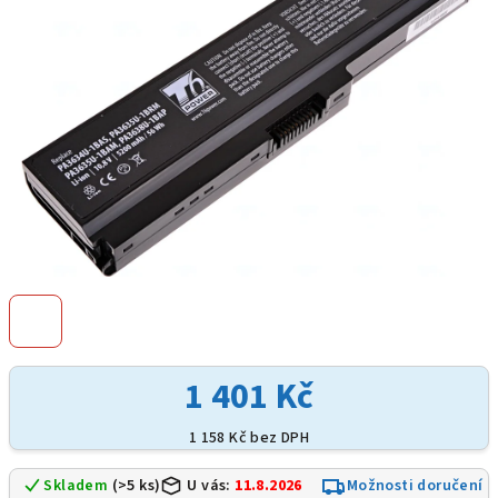
hvězdiček.
1 401 Kč
1 158 Kč bez DPH
Skladem
(>5 ks)
U vás:
11.8.2026
Možnosti doručení