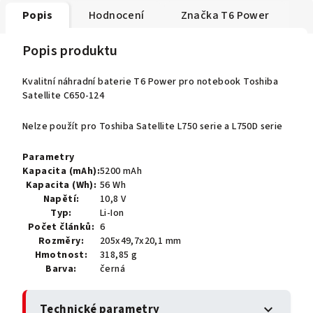
Popis
Hodnocení
Značka
T6 Power
Popis produktu
Kvalitní náhradní baterie T6 Power pro notebook Toshiba
Satellite C650-124
Nelze použít pro Toshiba Satellite L750 serie a L750D serie
Parametry
Kapacita (mAh):
5200 mAh
Kapacita (Wh):
56 Wh
Napětí:
10,8 V
Typ:
Li-Ion
Počet článků:
6
Rozměry:
205x49,7x20,1 mm
Hmotnost:
318,85 g
Barva:
černá
Technické parametry
expand_more