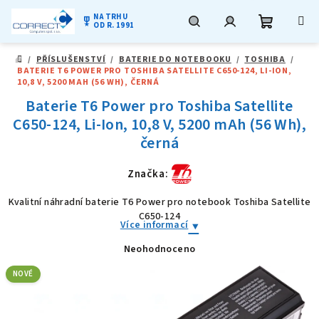
NA TRHU
military_tech
OD R. 1991
Nákupní
Hledat
Přihlášení
Přejít
/
PŘÍSLUŠENSTVÍ
/
BATERIE DO NOTEBOOKU
/
TOSHIBA
/
na
DOMŮ
BATERIE T6 POWER PRO TOSHIBA SATELLITE C650-124, LI-ION,
obsah
košík
10,8 V, 5200 MAH (56 WH), ČERNÁ
Baterie T6 Power pro Toshiba Satellite
C650-124, Li-Ion, 10,8 V, 5200 mAh (56 Wh),
černá
Značka:
Kvalitní náhradní baterie T6 Power pro notebook Toshiba Satellite
C650-124
Více informací
Neohodnoceno
Průměrné
hodnocení
produktu
NOVÉ
je
0,0
z
5