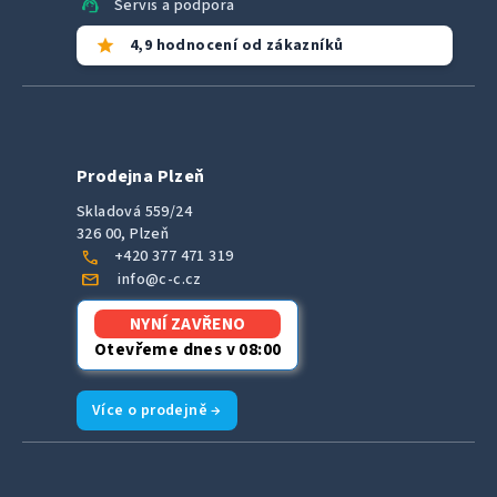
support_agent
Servis a podpora
star
4,9 hodnocení od zákazníků
Prodejna Plzeň
Skladová 559/24
326 00, Plzeň
call
+420 377 471 319
mail
info@c-c.cz
NYNÍ ZAVŘENO
Otevřeme dnes v 08:00
Více o prodejně →