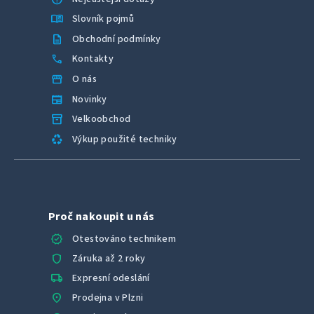
menu_book
Slovník pojmů
description
Obchodní podmínky
call
Kontakty
storefront
O nás
newspaper
Novinky
inventory_2
Velkoobchod
recycling
Výkup použité techniky
Proč nakoupit u nás
verified
Otestováno technikem
shield
Záruka až 2 roky
local_shipping
Expresní odeslání
location_on
Prodejna v Plzni