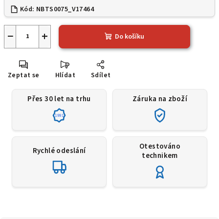
Kód:
NBTS0075_V17464
−
+
Do košíku
Zeptat se
Hlídat
Sdílet
Přes 30 let na trhu
Záruka na zboží
1991
Otestováno
Rychlé odeslání
technikem