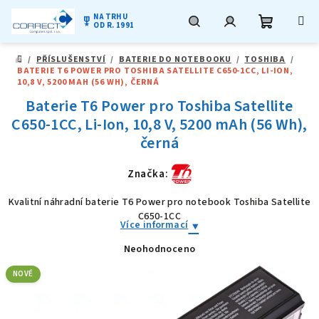
NA TRHU
military_tech
OD R. 1991
Nákupní
Hledat
Přihlášení
Přejít
/
PŘÍSLUŠENSTVÍ
/
BATERIE DO NOTEBOOKU
/
TOSHIBA
/
na
DOMŮ
BATERIE T6 POWER PRO TOSHIBA SATELLITE C650-1CC, LI-ION,
obsah
košík
10,8 V, 5200 MAH (56 WH), ČERNÁ
Baterie T6 Power pro Toshiba Satellite
C650-1CC, Li-Ion, 10,8 V, 5200 mAh (56 Wh),
černá
Značka:
Kvalitní náhradní baterie T6 Power pro notebook Toshiba Satellite
C650-1CC
Více informací
Neohodnoceno
Průměrné
hodnocení
produktu
NOVÉ
je
0,0
z
5