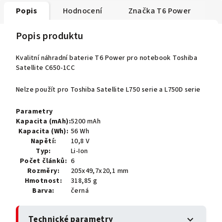
Popis
Hodnocení
Značka
T6 Power
Popis produktu
Kvalitní náhradní baterie T6 Power pro notebook Toshiba
Satellite C650-1CC
Nelze použít pro Toshiba Satellite L750 serie a L750D serie
Parametry
Kapacita (mAh):
5200 mAh
Kapacita (Wh):
56 Wh
Napětí:
10,8 V
Typ:
Li-Ion
Počet článků:
6
Rozměry:
205x49,7x20,1 mm
Hmotnost:
318,85 g
Barva:
černá
Technické parametry
expand_more