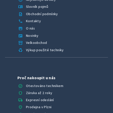
menu_book
Slovník pojmů
description
Obchodní podmínky
call
Kontakty
storefront
O nás
newspaper
Novinky
inventory_2
Velkoobchod
recycling
Výkup použité techniky
Proč nakoupit u nás
verified
Otestováno technikem
shield
Záruka až 2 roky
local_shipping
Expresní odeslání
location_on
Prodejna v Plzni