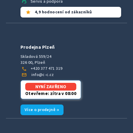
support_agent
Servis a podpora
star
4,9 hodnocení od zákazníků
Prodejna Plzeň
Skladová 559/24
326 00, Plzeň
call
+420 377 471 319
mail
info@c-c.cz
NYNÍ ZAVŘENO
Otevřeme: zítra v 08:00
Více o prodejně →