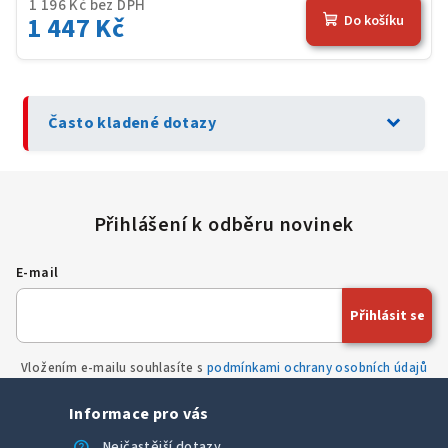
1 196 Kč bez DPH
1 447 Kč
Do košíku
expand_more
Často kladené dotazy
E-mail
Přihlásit se
Vložením e-mailu souhlasíte s
podmínkami ochrany osobních údajů
Informace pro vás
help
Nejčastější dotazy