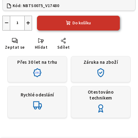
Kód:
NBTS0075_V17480
−
+
Do košíku
Zeptat se
Hlídat
Sdílet
Přes 30 let na trhu
Záruka na zboží
1991
Otestováno
Rychlé odeslání
technikem