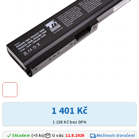
hvězdiček.
1 401 Kč
1 158 Kč bez DPH
Skladem
(>5 ks)
U vás:
11.8.2026
Možnosti doručení