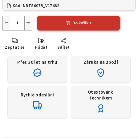
Kód:
NBTS0075_V17482
−
+
Do košíku
Zeptat se
Hlídat
Sdílet
Přes 30 let na trhu
Záruka na zboží
1991
Otestováno
Rychlé odeslání
technikem