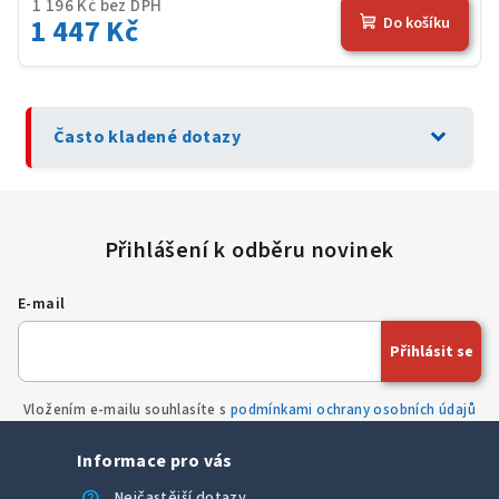
1 196 Kč bez DPH
1 447 Kč
Do košíku
expand_more
Často kladené dotazy
E-mail
Přihlásit se
Vložením e-mailu souhlasíte s
podmínkami ochrany osobních údajů
Informace pro vás
help
Nejčastější dotazy