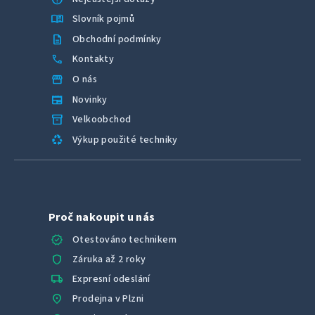
menu_book
Slovník pojmů
description
Obchodní podmínky
call
Kontakty
storefront
O nás
newspaper
Novinky
inventory_2
Velkoobchod
recycling
Výkup použité techniky
Proč nakoupit u nás
verified
Otestováno technikem
shield
Záruka až 2 roky
local_shipping
Expresní odeslání
location_on
Prodejna v Plzni