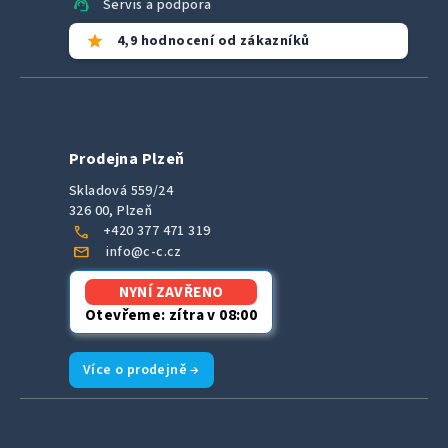
support_agent
Servis a podpora
star
4,9 hodnocení od zákazníků
Prodejna Plzeň
Skladová 559/24
326 00, Plzeň
call
+420 377 471 319
mail
info@c-c.cz
NYNÍ ZAVŘENO
Otevřeme: zítra v 08:00
Více o prodejně →