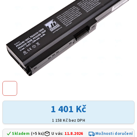
hvězdiček.
1 401 Kč
1 158 Kč bez DPH
Skladem
(>5 ks)
U vás:
11.8.2026
Možnosti doručení