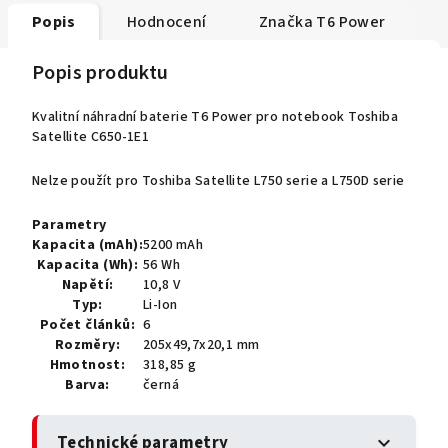
Popis
Hodnocení
Značka
T6 Power
Popis produktu
Kvalitní náhradní baterie T6 Power pro notebook Toshiba
Satellite C650-1E1
Nelze použít pro Toshiba Satellite L750 serie a L750D serie
Parametry
Kapacita (mAh):
5200 mAh
Kapacita (Wh):
56 Wh
Napětí:
10,8 V
Typ:
Li-Ion
Počet článků:
6
Rozměry:
205x49,7x20,1 mm
Hmotnost:
318,85 g
Barva:
černá
Technické parametry
expand_more