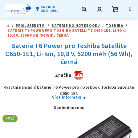
NA TRHU
military_tech
OD R. 1991
Nákupní
Hledat
Přihlášení
Přejít
/
PŘÍSLUŠENSTVÍ
/
BATERIE DO NOTEBOOKU
/
TOSHIBA
/
na
DOMŮ
BATERIE T6 POWER PRO TOSHIBA SATELLITE C650-1E1, LI-ION,
obsah
košík
10,8 V, 5200 MAH (56 WH), ČERNÁ
Baterie T6 Power pro Toshiba Satellite
C650-1E1, Li-Ion, 10,8 V, 5200 mAh (56 Wh),
černá
Značka:
Kvalitní náhradní baterie T6 Power pro notebook Toshiba Satellite
C650-1E1
Více informací
Neohodnoceno
Průměrné
hodnocení
produktu
NOVÉ
je
0,0
z
5