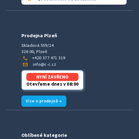
Prodejna Plzeň
Skladová 559/24
326 00, Plzeň
call
+420 377 471 319
mail
info@c-c.cz
NYNÍ ZAVŘENO
Otevřeme dnes v 08:00
Více o prodejně →
Oblíbené kategorie