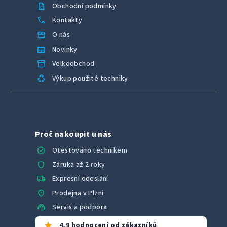
description
Obchodní podmínky
call
Kontakty
storefront
O nás
newspaper
Novinky
inventory_2
Velkoobchod
recycling
Výkup použité techniky
Proč nakoupit u nás
verified
Otestováno technikem
shield
Záruka až 2 roky
local_shipping
Expresní odeslání
location_on
Prodejna v Plzni
support_agent
Servis a podpora
star
4,9 hodnocení od zákazníků