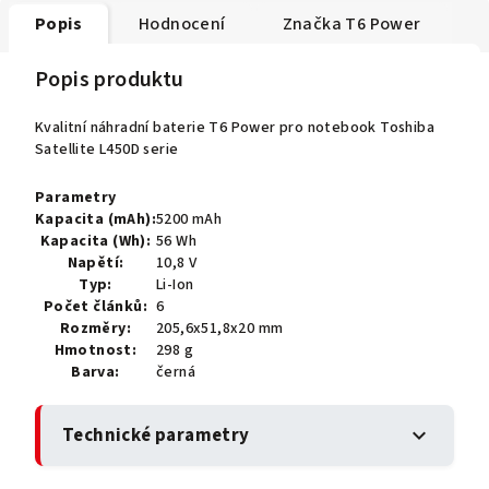
Popis
Hodnocení
Značka
T6 Power
Popis produktu
Kvalitní náhradní baterie T6 Power pro notebook Toshiba
Satellite L450D serie
Parametry
Kapacita (mAh):
5200 mAh
Kapacita (Wh):
56 Wh
Napětí:
10,8 V
Typ:
Li-Ion
Počet článků:
6
Rozměry:
205,6x51,8x20 mm
Hmotnost:
298 g
Barva:
černá
Technické parametry
expand_more