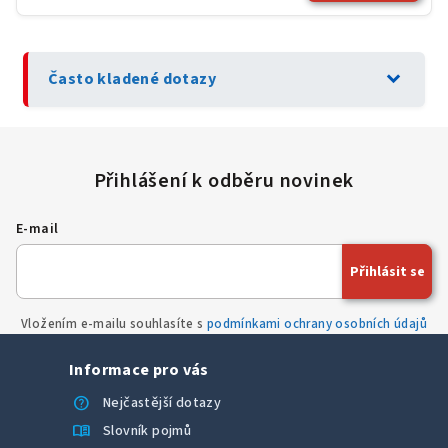
expand_more
Často kladené dotazy
E-mail
Přihlásit se
Vložením e-mailu souhlasíte s
podmínkami ochrany osobních údajů
Informace pro vás
help
Nejčastější dotazy
menu_book
Slovník pojmů