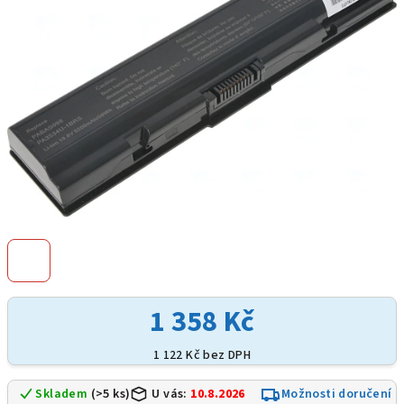
hvězdiček.
1 358 Kč
1 122 Kč bez DPH
Skladem
(>5 ks)
U vás:
10.8.2026
Možnosti doručení