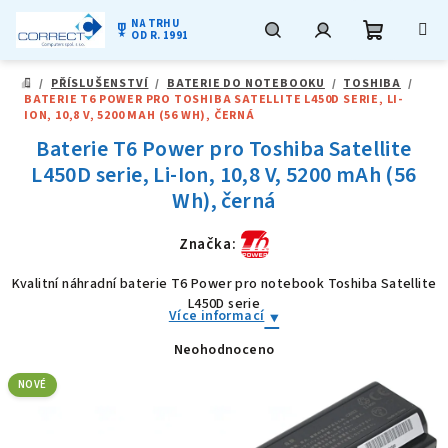
NA TRHU
military_tech
OD R. 1991
Nákupní
Hledat
Přihlášení
Přejít
/
PŘÍSLUŠENSTVÍ
/
BATERIE DO NOTEBOOKU
/
TOSHIBA
/
na
DOMŮ
BATERIE T6 POWER PRO TOSHIBA SATELLITE L450D SERIE, LI-
obsah
košík
ION, 10,8 V, 5200 MAH (56 WH), ČERNÁ
Baterie T6 Power pro Toshiba Satellite
L450D serie, Li-Ion, 10,8 V, 5200 mAh (56
Wh), černá
Značka:
Kvalitní náhradní baterie T6 Power pro notebook Toshiba Satellite
L450D serie
Více informací
Neohodnoceno
Průměrné
hodnocení
produktu
NOVÉ
je
0,0
z
5