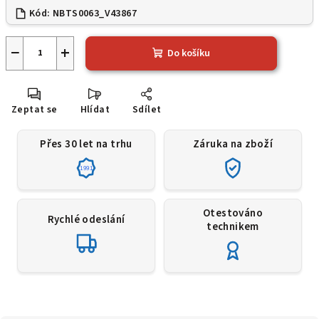
Kód:
NBTS0063_V43867
−
+
Do košíku
Zeptat se
Hlídat
Sdílet
Přes 30 let na trhu
Záruka na zboží
1991
Otestováno
Rychlé odeslání
technikem