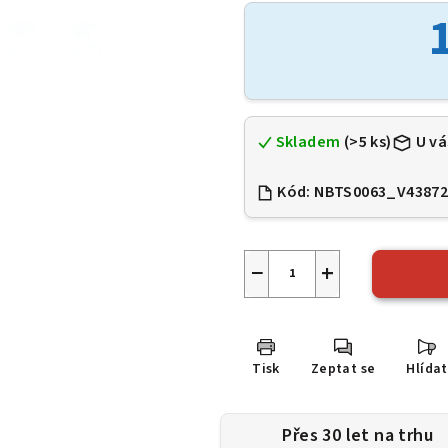
je
0,0
z
5
hvězdiček.
Skladem
(>5 ks)
U vá
Kód:
NBTS0063_V4387
−
+
Tisk
Zeptat se
Hlídat
Přes 30 let na trhu