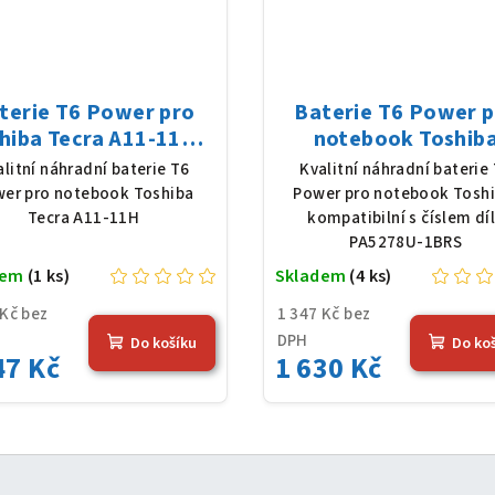
terie T6 Power pro
Baterie T6 Power 
hiba Tecra A11-11H,
notebook Toshib
Ion, 10,8 V, 5200 mAh
PA5278U-1BRS, Li-P
alitní náhradní baterie T6
Kvalitní náhradní baterie
(56 Wh), černá
11,4 V, 4080 mAh (48 
er pro notebook Toshiba
Power pro notebook Toshi
černá
Tecra A11-11H
kompatibilní s číslem dí
PA5278U-1BRS
dem
(1 ks)
Skladem
(4 ks)
 Kč bez
1 347 Kč bez
DPH
Do košíku
Do ko
47 Kč
1 630 Kč