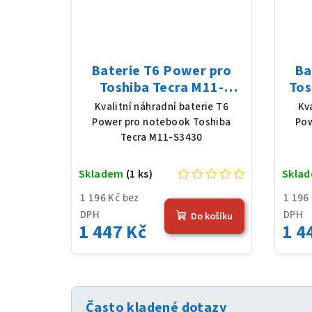
Baterie T6 Power pro
Ba
Toshiba Tecra M11-
Tos
S3430, Li-Ion, 10,8 V,
Li-
Kvalitní náhradní baterie T6
Kv
5200 mAh (56 Wh), černá
Power pro notebook Toshiba
Pow
Tecra M11-S3430
Skladem
(1 ks)
Skla
1 196 Kč bez
1 196
DPH
DPH
Do košíku
1 447 Kč
1 4
Často kladené dotazy