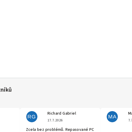
Richard Gabriel
Ma
RG
MA
cení obchodu je 5 z 5 hvězdiček.
Hodnocení obchodu je 5 z 5 hvěz
17.7.2026
7.
Zcela bez problémů. Repasované PC