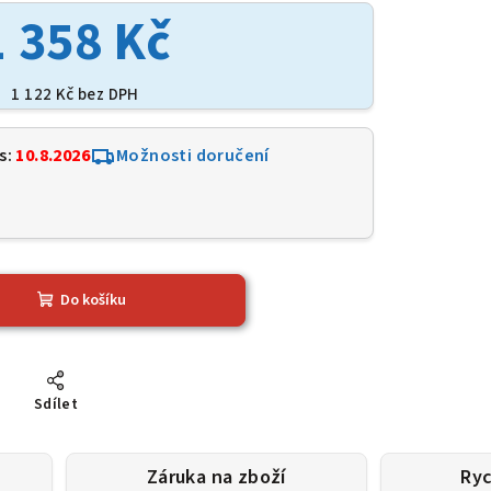
1 358 Kč
1 122 Kč bez DPH
s:
10.8.2026
Možnosti doručení
2
Do košíku
Sdílet
Záruka na zboží
Ryc