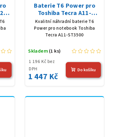
pro
Baterie T6 Power pro
21,
Toshiba Tecra A11-
 mAh
ST3500, Li-Ion, 10,8 V,
 T6
Kvalitní náhradní baterie T6
5200 mAh (56 Wh), černá
iba
Power pro notebook Toshiba
Tecra A11-ST3500
Skladem
(1 ks)
1 196 Kč bez
DPH
šíku
Do košíku
1 447 Kč