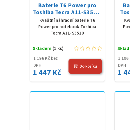
Baterie T6 Power pro
Ba
Toshiba Tecra A11-S3510,
Tos
Li-Ion, 10,8 V, 5200 mAh
Li-
Kvalitní náhradní baterie T6
Kv
(56 Wh), černá
Power pro notebook Toshiba
Pow
Tecra A11-S3510
Skladem
(1 ks)
Skla
1 196 Kč bez
1 196
DPH
DPH
Do košíku
1 447 Kč
1 4