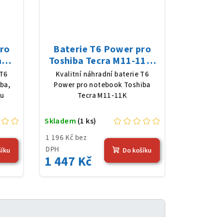
pro
Baterie T6 Power pro
a
Toshiba Tecra M11-11K,
oly,
Li-Ion, 10,8 V, 5200 mAh
 T6
Kvalitní náhradní baterie T6
Wh),
(56 Wh), černá
ba,
Power pro notebook Toshiba
lu
Tecra M11-11K
Skladem
(1 ks)
1 196 Kč bez
DPH
šíku
Do košíku
1 447 Kč