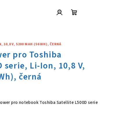
Přihlášení
Nákupní
košík
 10,8 V, 5200 MAH (56 WH), ČERNÁ
wer pro Toshiba Satellite L500D
Power pro notebook Toshiba Satellite L500D serie