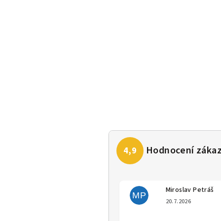
Miroslav Petráš
MP
Hodno
20.7.2026