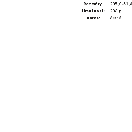
Rozměry:
205,6x51,
Hmotnost:
298 g
Barva:
černá