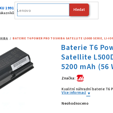
KU 1991
Hledat
Fujitsu
zákazníků
HIBA
/
BATERIE T6 POWER PRO TOSHIBA SATELLITE L500D SERIE, LI-ION,
Značka:
Baterie T6 Po
Kvalitní náhradní baterie T6 
Více informací
Neohodnoceno
Průměrné
hodnocení
produktu