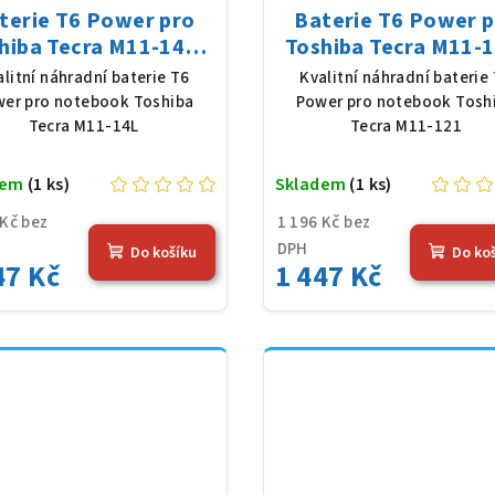
terie T6 Power pro
Baterie T6 Power 
hiba Tecra M11-14L,
Toshiba Tecra M11-1
Ion, 10,8 V, 5200 mAh
Li-Ion, 10,8 V, 5200
alitní náhradní baterie T6
Kvalitní náhradní baterie
(56 Wh), černá
(56 Wh), černá
er pro notebook Toshiba
Power pro notebook Tosh
Tecra M11-14L
Tecra M11-121
dem
(1 ks)
Skladem
(1 ks)
 Kč bez
1 196 Kč bez
DPH
Do košíku
Do ko
47 Kč
1 447 Kč