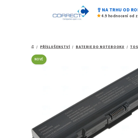
0,0
Přejít
z
military_tech
NA TRHU OD RO
na
5
star
4.9 hodnocení od 
hvězdiček.
obsah
/
PŘÍSLUŠENSTVÍ
/
BATERIE DO NOTEBOOKU
/
TOS
DOMŮ
NOVÉ