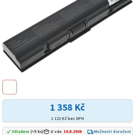
hvězdiček.
1 358 Kč
1 122 Kč bez DPH
Skladem
(>5 ks)
U vás:
10.8.2026
Možnosti doručení