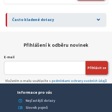
expand_more
Často kladené dotazy
E-mail
Přihlásit se
Vložením e-mailu souhlasíte s
podmínkami ochrany osobních údajů
Informace pro vás
help
Nejčastější dotazy
menu_book
Slovník pojmů