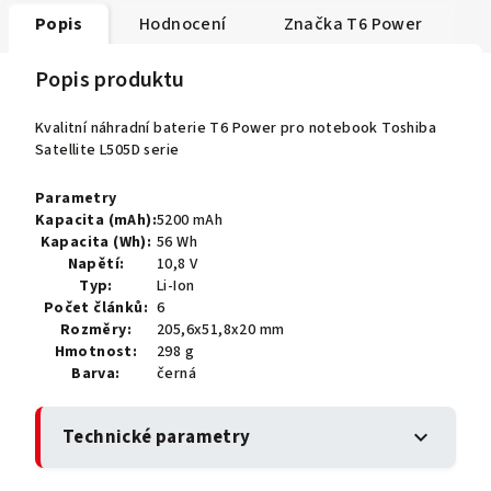
Popis
Hodnocení
Značka
T6 Power
Popis produktu
Kvalitní náhradní baterie T6 Power pro notebook Toshiba
Satellite L505D serie
Parametry
Kapacita (mAh):
5200 mAh
Kapacita (Wh):
56 Wh
Napětí:
10,8 V
Typ:
Li-Ion
Počet článků:
6
Rozměry:
205,6x51,8x20 mm
Hmotnost:
298 g
Barva:
černá
Technické parametry
expand_more