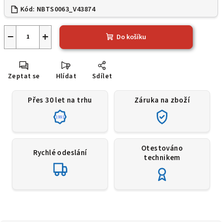
Kód:
NBTS0063_V43874
−
+
Do košíku
Zeptat se
Hlídat
Sdílet
Přes 30 let na trhu
Záruka na zboží
1991
Otestováno
Rychlé odeslání
technikem