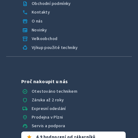
description
Obchodní podmínky
call
Kontakty
storefront
O nás
newspaper
Novinky
inventory_2
Velkoobchod
recycling
Výkup použité techniky
Proč nakoupit u nás
verified
Otestováno technikem
shield
Záruka až 2 roky
local_shipping
Expresní odeslání
location_on
Prodejna v Plzni
support_agent
Servis a podpora
star
4,9 hodnocení od zákazníků