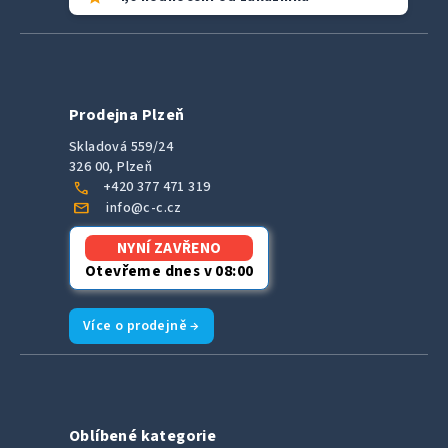
Prodejna Plzeň
Skladová 559/24
326 00, Plzeň
call
+420 377 471 319
mail
info@c-c.cz
NYNÍ ZAVŘENO
Otevřeme dnes v 08:00
Více o prodejně →
Oblíbené kategorie