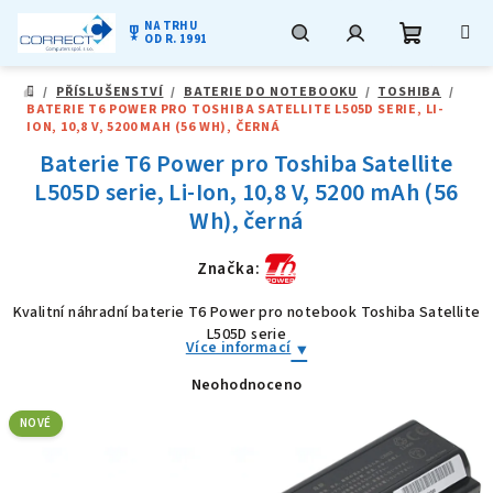
NA TRHU
military_tech
OD R. 1991
Nákupní
Hledat
Přihlášení
Přejít
/
PŘÍSLUŠENSTVÍ
/
BATERIE DO NOTEBOOKU
/
TOSHIBA
/
na
DOMŮ
BATERIE T6 POWER PRO TOSHIBA SATELLITE L505D SERIE, LI-
obsah
košík
ION, 10,8 V, 5200 MAH (56 WH), ČERNÁ
Baterie T6 Power pro Toshiba Satellite
L505D serie, Li-Ion, 10,8 V, 5200 mAh (56
Wh), černá
Značka:
Kvalitní náhradní baterie T6 Power pro notebook Toshiba Satellite
L505D serie
Více informací
Neohodnoceno
Průměrné
hodnocení
produktu
NOVÉ
je
0,0
z
5