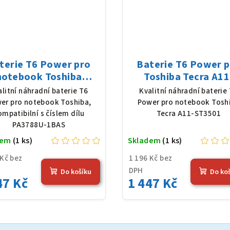
terie T6 Power pro
Baterie T6 Power 
notebook Toshiba
Toshiba Tecra A11
3788U-1BAS, Li-Ion,
ST3501, Li-Ion, 10,8
alitní náhradní baterie T6
Kvalitní náhradní baterie
 V, 5200 mAh (56 Wh),
5200 mAh (56 Wh), č
er pro notebook Toshiba,
Power pro notebook Tosh
černá
ompatibilní s číslem dílu
Tecra A11-ST3501
PA3788U-1BAS
dem
(1 ks)
Skladem
(1 ks)
 Kč bez
1 196 Kč bez
DPH
Do košíku
Do ko
47 Kč
1 447 Kč