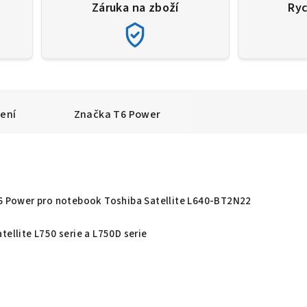
Záruka na zboží
Ryc
ení
Značka
T6 Power
T6 Power pro notebook Toshiba Satellite L640-BT2N22
tellite L750 serie a L750D serie