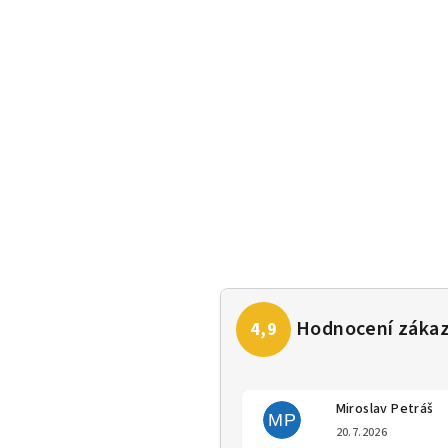
Miroslav Petráš
MP
Hodno
20.7.2026