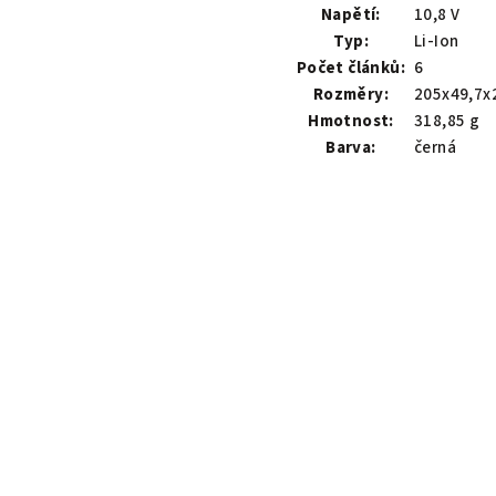
Napětí:
10,8 V
Typ:
Li-Ion
Počet článků:
6
Rozměry:
205x49,7x
Hmotnost:
318,85 g
Barva:
černá