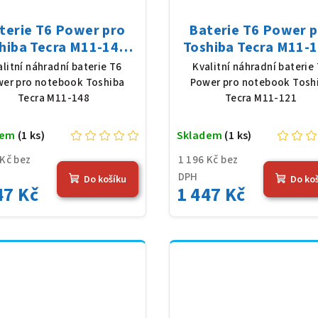
terie T6 Power pro
Baterie T6 Power 
hiba Tecra M11-148,
Toshiba Tecra M11-1
Ion, 10,8 V, 5200 mAh
Li-Ion, 10,8 V, 5200
alitní náhradní baterie T6
Kvalitní náhradní baterie
(56 Wh), černá
(56 Wh), černá
er pro notebook Toshiba
Power pro notebook Tosh
Tecra M11-148
Tecra M11-121
dem
(1 ks)
Skladem
(1 ks)
 Kč bez
1 196 Kč bez
DPH
Do košíku
Do ko
47 Kč
1 447 Kč