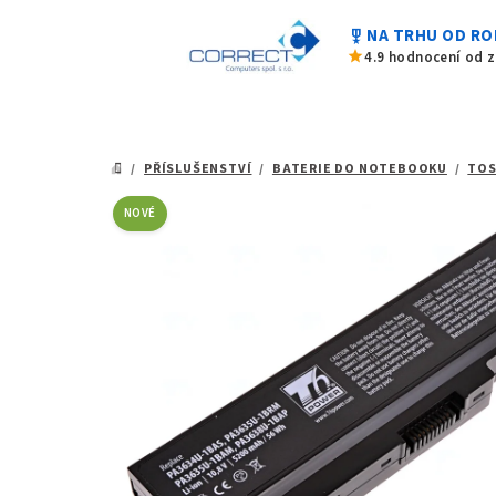
0,0
Přejít
z
military_tech
NA TRHU OD RO
na
5
star
4.9 hodnocení od 
hvězdiček.
obsah
/
PŘÍSLUŠENSTVÍ
/
BATERIE DO NOTEBOOKU
/
TOS
DOMŮ
NOVÉ