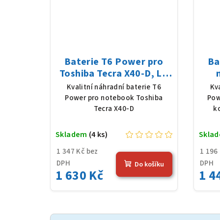
Baterie T6 Power pro
Ba
Toshiba Tecra X40-D, Li-
Poly, 11,4 V, 4080 mAh
PA
Kvalitní náhradní baterie T6
Kv
(48 Wh), černá
10,8
Power pro notebook Toshiba
Pow
Tecra X40-D
k
Skladem
(4 ks)
Skla
1 347 Kč bez
1 196
DPH
DPH
Do košíku
1 630 Kč
1 4