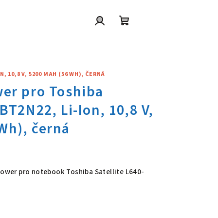
Přihlášení
Nákupní
košík
, 10,8 V, 5200 MAH (56 WH), ČERNÁ
wer pro Toshiba Satellite L640
 Power pro notebook Toshiba Satellite L640-