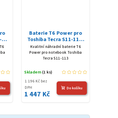
pro
Baterie T6 Power pro
-
Toshiba Tecra S11-113,
 V,
Li-Ion, 10,8 V, 5200 mAh
 T6
Kvalitní náhradní baterie T6
erná
(56 Wh), černá
iba
Power pro notebook Toshiba
Tecra S11-113
Skladem
(1 ks)
1 196 Kč bez
DPH
šíku
Do košíku
1 447 Kč