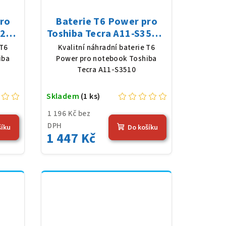
pro
Baterie T6 Power pro
21,
Toshiba Tecra A11-S3510,
 mAh
Li-Ion, 10,8 V, 5200 mAh
 T6
Kvalitní náhradní baterie T6
(56 Wh), černá
iba
Power pro notebook Toshiba
Tecra A11-S3510
Skladem
(1 ks)
1 196 Kč bez
DPH
šíku
Do košíku
1 447 Kč