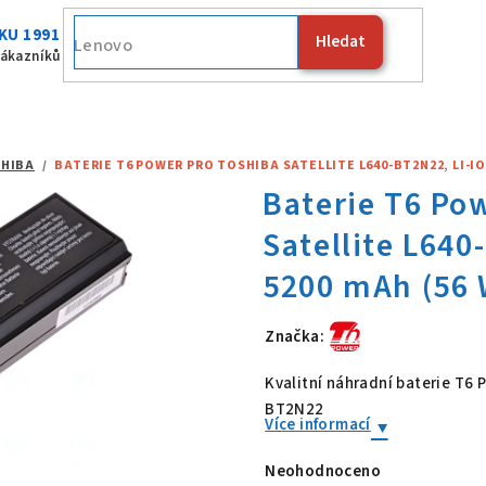
KU 1991
Hledat
Fujitsu
zákazníků
HIBA
/
BATERIE T6 POWER PRO TOSHIBA SATELLITE L640-BT2N22, LI-ION
Značka:
Baterie T6 Po
Kvalitní náhradní baterie T6
BT2N22
Více informací
Neohodnoceno
Průměrné