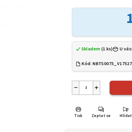
hodnocení
produktu
je
0,0
z
5
hvězdiček.
Skladem
(1 ks)
U vás
Kód:
NBTS0075_V1752
−
+
Tisk
Zeptat se
Hlídat