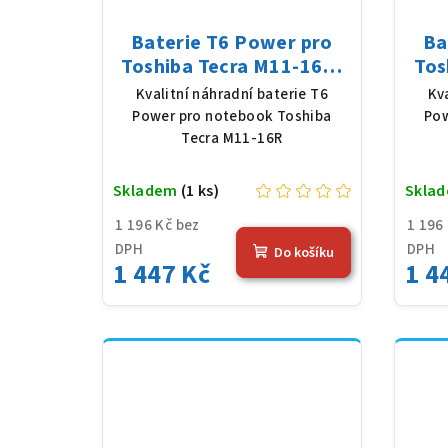
Baterie T6 Power pro
Ba
Toshiba Tecra M11-16R,
Tos
Li-Ion, 10,8 V, 5200 mAh
Li-
Kvalitní náhradní baterie T6
Kv
(56 Wh), černá
Power pro notebook Toshiba
Pow
Tecra M11-16R
Skladem
(1 ks)
Skla
1 196 Kč bez
1 196
DPH
DPH
Do košíku
1 447 Kč
1 4