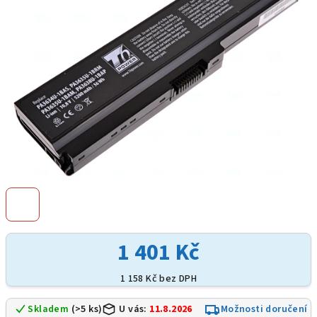
hvězdiček.
1 401 Kč
1 158 Kč bez DPH
Skladem
(>5 ks)
U vás:
11.8.2026
Možnosti doručení