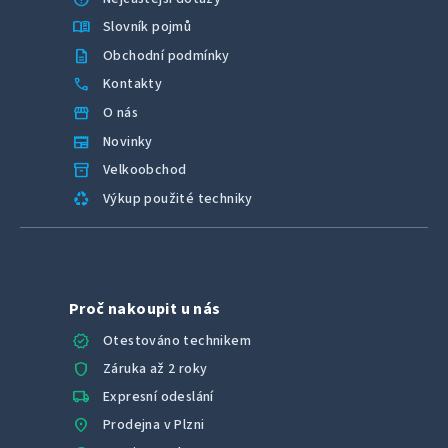
menu_book
Slovník pojmů
description
Obchodní podmínky
call
Kontakty
storefront
O nás
newspaper
Novinky
inventory_2
Velkoobchod
recycling
Výkup použité techniky
Proč nakoupit u nás
verified
Otestováno technikem
shield
Záruka až 2 roky
local_shipping
Expresní odeslání
location_on
Prodejna v Plzni