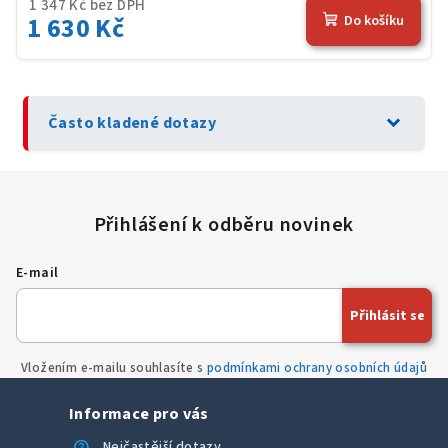
1 347 Kč bez DPH
1 630 Kč
Do košíku
expand_more
Často kladené dotazy
E-mail
Přihlásit se
Vložením e-mailu souhlasíte s
podmínkami ochrany osobních údajů
Informace pro vás
help
Nejčastější dotazy