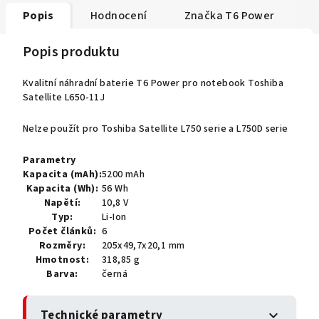
Popis
Hodnocení
Značka
T6 Power
Popis produktu
Kvalitní náhradní baterie T6 Power pro notebook Toshiba
Satellite L650-11J
Nelze použít pro Toshiba Satellite L750 serie a L750D serie
Parametry
Kapacita (mAh):
5200 mAh
Kapacita (Wh):
56 Wh
Napětí:
10,8 V
Typ:
Li-Ion
Počet článků:
6
Rozměry:
205x49,7x20,1 mm
Hmotnost:
318,85 g
Barva:
černá
Technické parametry
expand_more