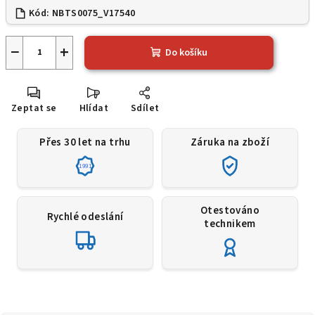
Kód:
NBTS0075_V17540
−
+
Do košíku
Zeptat se
Hlídat
Sdílet
Přes 30 let na trhu
Záruka na zboží
1991
Otestováno
Rychlé odeslání
technikem