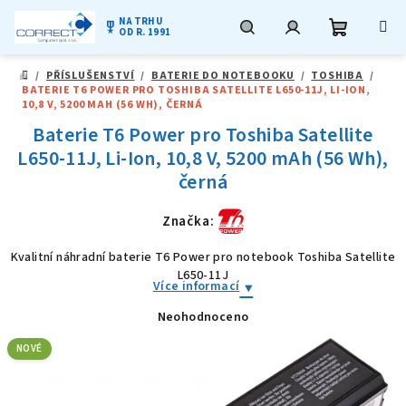
NA TRHU
military_tech
OD R. 1991
Nákupní
Hledat
Přihlášení
Přejít
/
PŘÍSLUŠENSTVÍ
/
BATERIE DO NOTEBOOKU
/
TOSHIBA
/
na
DOMŮ
BATERIE T6 POWER PRO TOSHIBA SATELLITE L650-11J, LI-ION,
obsah
košík
10,8 V, 5200 MAH (56 WH), ČERNÁ
Baterie T6 Power pro Toshiba Satellite
L650-11J, Li-Ion, 10,8 V, 5200 mAh (56 Wh),
černá
Značka:
Kvalitní náhradní baterie T6 Power pro notebook Toshiba Satellite
L650-11J
Více informací
Neohodnoceno
Průměrné
hodnocení
produktu
NOVÉ
je
0,0
z
5