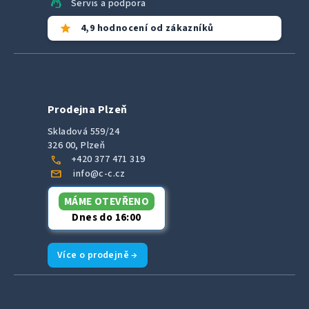
support_agent
Servis a podpora
star
4,9 hodnocení od zákazníků
Prodejna Plzeň
Skladová 559/24
326 00, Plzeň
call
+420 377 471 319
mail
info@c-c.cz
MÁME OTEVŘENO
Dnes do 16:00
Více o prodejně →